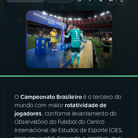
03
PROGRAMAÇÃO
04
PROGRAMAS
05
PODCASTS
06
VIDEOCASTS
O
Campeonato Brasileiro
é o terceiro do
07
ÚLTIMAS
mundo com maior
rotatividade de
jogadores
, conforme levantamento do
08
FESTIVAL DE MÚSICA
Observatório do Futebol do Centro
Internacional de Estudos de Esporte (CIES,
ACOMPANHE A RÁDIO NACIONAL