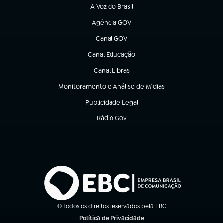
A Voz do Brasil
(abre em nova aba)
Agência GOV
(abre em nova aba)
Canal GOV
(abre em nova aba)
Canal Educação
(abre em nova aba)
Canal Libras
(abre em nova aba)
Monitoramento e Análise de Mídias
(abre em nova aba)
Publicidade Legal
(abre em nova aba)
Rádio Gov
(abre em nova aba)
© Todos os direitos reservados pela EBC
Política de Privacidade