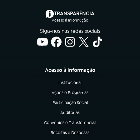
(abre em nova aba)
TRANSPARÊNCIA
Acesso à Informação
Siga-nos nas redes sociais
Acesso à Informação
Institucional
(abre em nova aba)
Ações e Programas
(abre em nova aba)
Participação Social
(abre em nova aba)
Auditorias
(abre em nova aba)
Convênios e Transferências
(abre em nova aba)
Receitas e Despesas
(abre em nova aba)