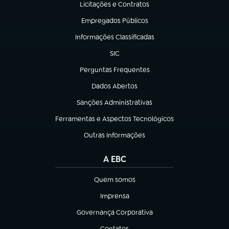
Licitações e Contratos
(abre em nova aba)
Empregados Públicos
(abre em nova aba)
Informações Classificadas
(abre em nova aba)
SIC
(abre em nova aba)
Perguntas Frequentes
(abre em nova aba)
Dados Abertos
(abre em nova aba)
Sanções Administrativas
(abre em nova aba)
Ferramentas e Aspectos Tecnológicos
(abre em nova aba)
Outras Informações
(abre em nova aba)
A EBC
Quem somos
(abre em nova aba)
Imprensa
(abre em nova aba)
Governança Corporativa
(abre em nova aba)
Contatos