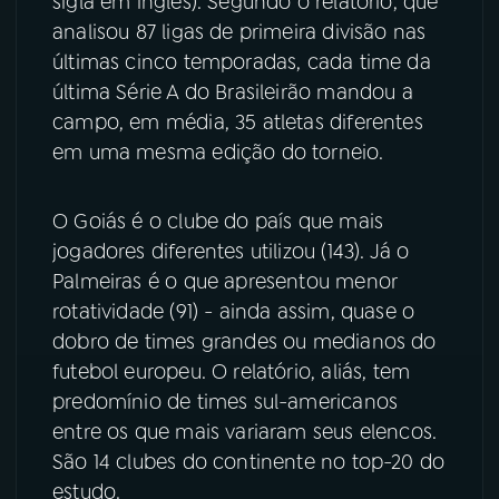
sigla em inglês). Segundo o relatório, que
analisou 87 ligas de primeira divisão nas
YouTube
Facebook
últimas cinco temporadas, cada time da
última Série A do Brasileirão mandou a
Instagram
X
campo, em média, 35 atletas diferentes
em uma mesma edição do torneio.
TikTok
O Goiás é o clube do país que mais
jogadores diferentes utilizou (143). Já o
Palmeiras é o que apresentou menor
rotatividade (91) - ainda assim, quase o
dobro de times grandes ou medianos do
futebol europeu. O relatório, aliás, tem
predomínio de times sul-americanos
entre os que mais variaram seus elencos.
São 14 clubes do continente no top-20 do
estudo.