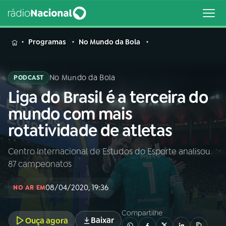
MENU
Programas
No Mundo da Bola
No Mundo da Bola
PODCAST
Liga do Brasil é a terceira do
Buscar
na
mundo com mais
Rádio
Buscar
rotatividade de atletas
Nacional
Centro Internacional de Estudos do Esporte analisou
AO VIVO
87 campeonatos
01
INÍCIO
08/04/2020, 19:36
NO AR EM
Compartilhe
02
A RÁDIO
Baixar
Ouça agora