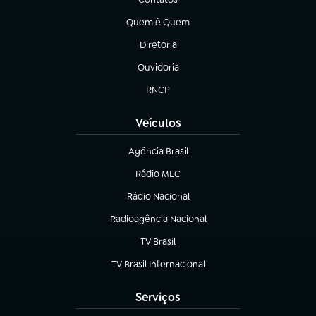
(abre em nova aba)
Quem é Quem
(abre em nova aba)
Diretoria
(abre em nova aba)
Ouvidoria
(abre em nova aba)
RNCP
(abre em nova aba)
Veículos
Agência Brasil
(abre em nova aba)
Rádio MEC
(abre em nova aba)
Rádio Nacional
Radioagência Nacional
(abre em nova aba)
TV Brasil
(abre em nova aba)
TV Brasil Internacional
(abre em nova aba)
Serviços