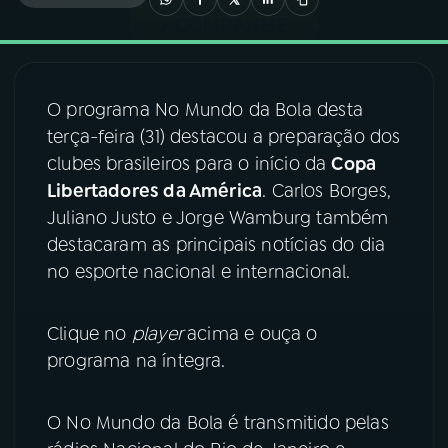
03
PROGRAMAÇÃO
O programa No Mundo da Bola desta
04
PROGRAMAS
terça-feira (31) destacou a preparação dos
clubes brasileiros para o início da
Copa
05
PODCASTS
Libertadores da América
. Carlos Borges,
Juliano Justo e Jorge Wamburg também
destacaram as principais notícias do dia
06
VIDEOCASTS
no esporte nacional e internacional.
07
ÚLTIMAS
Clique no
player
acima e ouça o
programa na íntegra.
08
FESTIVAL DE MÚSICA
O No Mundo da Bola é transmitido pelas
ACOMPANHE A RÁDIO NACIONAL