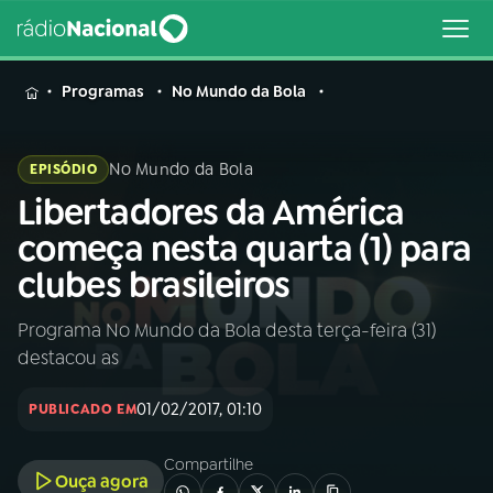
MENU
Programas
No Mundo da Bola
No Mundo da Bola
EPISÓDIO
Libertadores da América
Buscar
na
começa nesta quarta (1) para
Rádio
Buscar
clubes brasileiros
Nacional
Programa No Mundo da Bola desta terça-feira (31)
AO VIVO
destacou as
01
INÍCIO
01/02/2017, 01:10
PUBLICADO EM
Compartilhe
02
A RÁDIO
Ouça agora