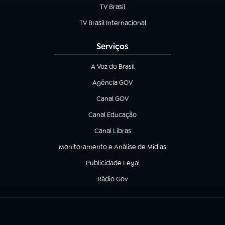
TV Brasil
(abre em nova aba)
TV Brasil Internacional
(abre em nova aba)
Serviços
A Voz do Brasil
(abre em nova aba)
Agência GOV
(abre em nova aba)
Canal GOV
(abre em nova aba)
Canal Educação
(abre em nova aba)
Canal Libras
(abre em nova aba)
Monitoramento e Análise de Mídias
(abre em nova aba)
Publicidade Legal
(abre em nova aba)
Rádio Gov
(abre em nova aba)