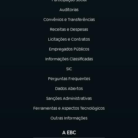
(abre em nova aba)
Auditorias
(abre em nova aba)
Convênios e Transferências
(abre em nova aba)
Receitas e Despesas
(abre em nova aba)
Licitações e Contratos
(abre em nova aba)
Empregados Públicos
(abre em nova aba)
Informações Classificadas
(abre em nova aba)
SIC
(abre em nova aba)
Perguntas Frequentes
(abre em nova aba)
Dados Abertos
(abre em nova aba)
Sanções Administrativas
(abre em nova aba)
Ferramentas e Aspectos Tecnológicos
(abre em nova aba)
Outras Informações
(abre em nova aba)
A EBC