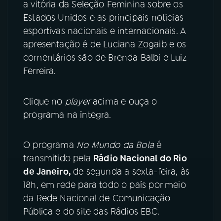
a vitória da Seleção Feminina sobre os
Estados Unidos e as principais notícias
YouTube
Facebook
esportivas nacionais e internacionais. A
apresentação é de Luciana Zogaib e os
Instagram
X
comentários são de Brenda Balbi e Luiz
TikTok
Ferreira.
Clique no
player
acima e ouça o
programa na íntegra.
O programa
No Mundo da Bola
é
transmitido pela
Rádio Nacional do Rio
de Janeiro,
de segunda a sexta-feira, às
18h, em rede para todo o país por meio
da Rede Nacional de Comunicação
Pública e do site das Rádios EBC.