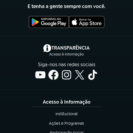
E tenha a gente sempre com você.
(abre em nova aba)
TRANSPARÊNCIA
Acesso à Informação
Siga-nos nas redes sociais
Acesso à Informação
Institucional
(abre em nova aba)
Ações e Programas
(abre em nova aba)
Participação Social