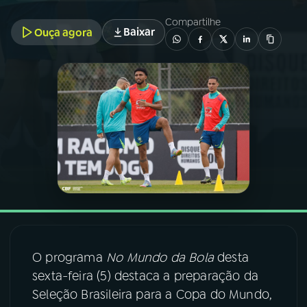
Compartilhe
Baixar
Ouça agora
03
PROGRAMAÇÃO
04
PROGRAMAS
05
PODCASTS
06
VIDEOCASTS
07
ÚLTIMAS
O programa
No Mundo da Bola
desta
08
FESTIVAL DE MÚSICA
sexta-feira (5) destaca a preparação da
Seleção Brasileira para a Copa do Mundo,
ACOMPANHE A RÁDIO NACIONAL