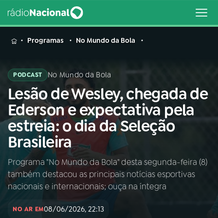
MENU
Programas
No Mundo da Bola
No Mundo da Bola
PODCAST
Lesão de Wesley, chegada de
Buscar
na
Ederson e expectativa pela
Rádio
Buscar
estreia: o dia da Seleção
Nacional
Brasileira
AO VIVO
Programa "No Mundo da Bola" desta segunda-feira (8)
também destacou as principais notícias esportivas
01
INÍCIO
nacionais e internacionais; ouça na íntegra
08/06/2026, 22:13
02
A RÁDIO
NO AR EM