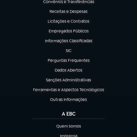
Convênios e Transferências
(abre em nova aba)
Receitas e Despesas
(abre em nova aba)
Licitações e Contratos
(abre em nova aba)
Empregados Públicos
(abre em nova aba)
Informações Classificadas
(abre em nova aba)
SIC
(abre em nova aba)
Perguntas Frequentes
(abre em nova aba)
Dados Abertos
(abre em nova aba)
Sanções Administrativas
(abre em nova aba)
Ferramentas e Aspectos Tecnológicos
(abre em nova aba)
Outras Informações
(abre em nova aba)
A EBC
Quem somos
(abre em nova aba)
Imprensa