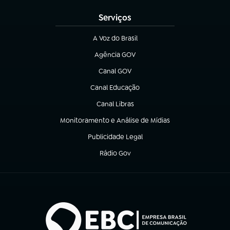
Serviços
A Voz do Brasil
(abre em nova aba)
Agência GOV
(abre em nova aba)
Canal GOV
(abre em nova aba)
Canal Educação
(abre em nova aba)
Canal Libras
(abre em nova aba)
Monitoramento e Análise de Mídias
(abre em nova aba)
Publicidade Legal
(abre em nova aba)
Rádio Gov
(abre em nova aba)