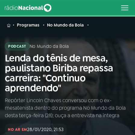
MENU
Programas
No Mundo da Bola
No Mundo da Bola
PODCAST
Lenda do tênis de mesa,
Buscar
na
paulistano Biriba repassa
Rádio
Buscar
carreira: "Continuo
Nacional
aprendendo"
AO VIVO
Repórter Lincoln Chaves conversou com o ex-
mesatenista dentro do programa No Mundo da Bola
01
INÍCIO
desta terça-feira (28); ouça a entrevista na íntegra
28/01/2020, 21:53
02
A RÁDIO
NO AR EM