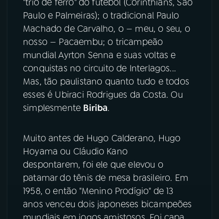
"trio de ferro" do futebol (Corinthians, São
Paulo e Palmeiras); o tradicional Paulo
YouTube
Facebook
Machado de Carvalho, o — meu, o seu, o
nosso — Pacaembu; o tricampeão
Instagram
X
mundial Ayrton Senna e suas voltas e
conquistas no circuito de Interlagos...
TikTok
Mas, tão paulistano quanto tudo e todos
esses é Ubiraci Rodrigues da Costa. Ou
simplesmente
Biriba
.
Muito antes de Hugo Calderano, Hugo
Hoyama ou Cláudio Kano
despontarem, foi ele que elevou o
patamar do tênis de mesa brasileiro. Em
1958, o então "Menino Prodígio" de 13
anos venceu dois japoneses bicampeões
mundiais em jogos amistosos. Foi capa