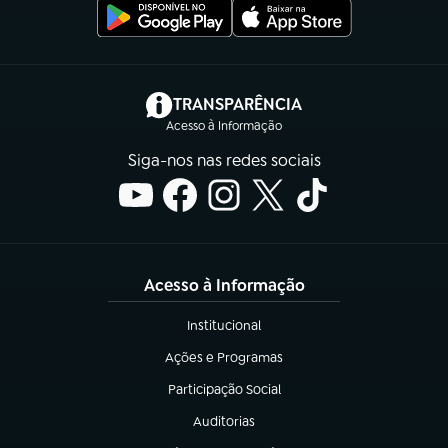
(abre em nova aba)
TRANSPARÊNCIA
Acesso à Informação
Siga-nos nas redes sociais
Acesso à Informação
Institucional
(abre em nova aba)
Ações e Programas
(abre em nova aba)
Participação Social
(abre em nova aba)
Auditorias
(abre em nova aba)