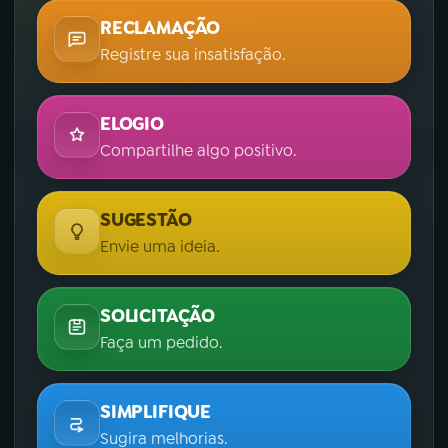
RECLAMAÇÃO
Registre sua insatisfação.
ELOGIO
Compartilhe algo positivo.
SUGESTÃO
Envie uma ideia.
SOLICITAÇÃO
Faça um pedido.
SIMPLIFIQUE
Sugira melhorias.