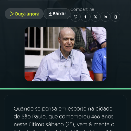
Compartilhe
Baixar
Ouça agora
03
PROGRAMAÇÃO
04
PROGRAMAS
05
PODCASTS
06
VIDEOCASTS
07
ÚLTIMAS
Quando se pensa em esporte na cidade
08
FESTIVAL DE MÚSICA
de São Paulo, que comemorou 466 anos
neste último sábado (25), vem à mente o
ACOMPANHE A RÁDIO NACIONAL