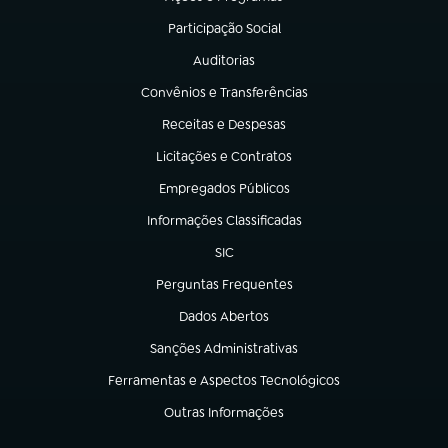
(abre em nova aba)
Participação Social
(abre em nova aba)
Auditorias
(abre em nova aba)
Convênios e Transferências
(abre em nova aba)
Receitas e Despesas
(abre em nova aba)
Licitações e Contratos
(abre em nova aba)
Empregados Públicos
(abre em nova aba)
Informações Classificadas
(abre em nova aba)
SIC
(abre em nova aba)
Perguntas Frequentes
(abre em nova aba)
Dados Abertos
(abre em nova aba)
Sanções Administrativas
(abre em nova aba)
Ferramentas e Aspectos Tecnológicos
(abre em nova aba)
Outras Informações
(abre em nova aba)