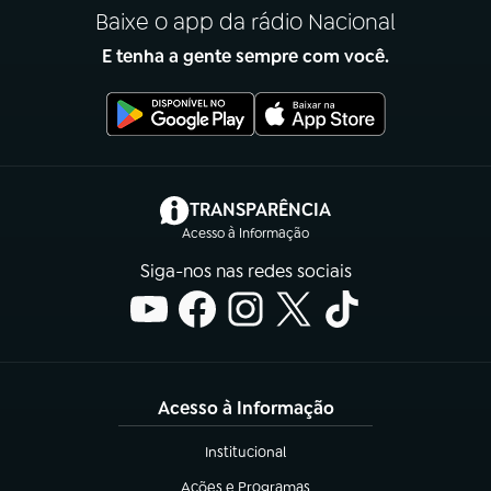
Baixe o app da rádio Nacional
E tenha a gente sempre com você.
(abre em nova aba)
TRANSPARÊNCIA
Acesso à Informação
Siga-nos nas redes sociais
Acesso à Informação
Institucional
(abre em nova aba)
Ações e Programas