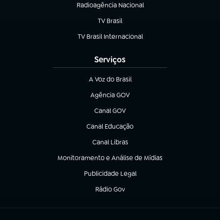
Radioagência Nacional
(abre em nova aba)
TV Brasil
(abre em nova aba)
TV Brasil Internacional
(abre em nova aba)
Serviços
A Voz do Brasil
(abre em nova aba)
Agência GOV
(abre em nova aba)
Canal GOV
(abre em nova aba)
Canal Educação
(abre em nova aba)
Canal Libras
(abre em nova aba)
Monitoramento e Análise de Mídias
(abre em nova aba)
Publicidade Legal
(abre em nova aba)
Rádio Gov
(abre em nova aba)