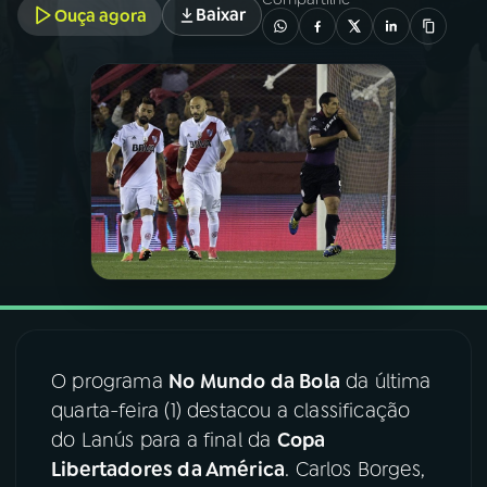
Baixar
Ouça agora
03
PROGRAMAÇÃO
04
PROGRAMAS
05
PODCASTS
06
VIDEOCASTS
07
ÚLTIMAS
O programa
No Mundo da Bola
da última
quarta-feira (1) destacou a classificação
08
FESTIVAL DE MÚSICA
do Lanús para a final da
Copa
Libertadores da América
. Carlos Borges,
ACOMPANHE A RÁDIO NACIONAL