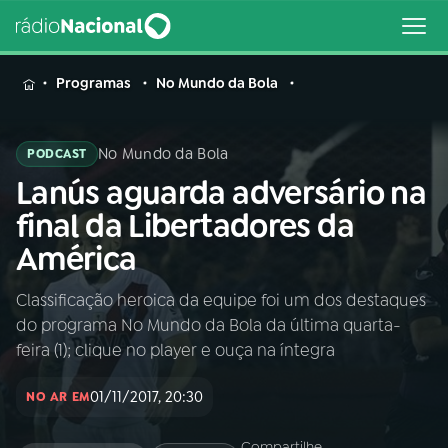
MENU
Programas
No Mundo da Bola
No Mundo da Bola
PODCAST
Lanús aguarda adversário na
Buscar
na
final da Libertadores da
Rádio
Buscar
América
Nacional
Classificação heroica da equipe foi um dos destaques
AO VIVO
do programa No Mundo da Bola da última quarta-
feira (1); clique no player e ouça na íntegra
01
INÍCIO
01/11/2017, 20:30
NO AR EM
02
A RÁDIO
Compartilhe