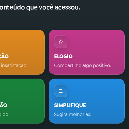
conteúdo que você acessou.
.
ÇÃO
ELOGIO
 insatisfação.
Compartilhe algo positivo.
ÇÃO
SIMPLIFIQUE
dido.
Sugira melhorias.