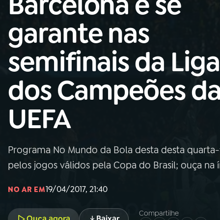
Barcelona e se
Nacional
garante nas
01
INÍCIO
semifinais da Liga
02
A RÁDIO
dos Campeões d
03
PROGRAMAÇÃO
UEFA
04
PROGRAMAS
Programa No Mundo da Bola desta desta quarta-fe
05
PODCASTS
pelos jogos válidos pela Copa do Brasil; ouça na 
19/04/2017, 21:40
NO AR EM
06
VIDEOCASTS
Compartilhe
Ouça agora
Baixar