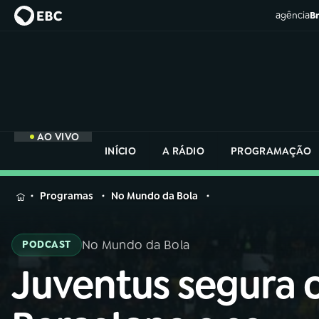
agência
Br
AO VIVO
INÍCIO
A RÁDIO
PROGRAMAÇÃO
MENU
Programas
No Mundo da Bola
Buscar
na
No Mundo da Bola
PODCAST
Rádio
Buscar
Nacional
Juventus segura 
Buscar
na
Rádio
AO VIVO