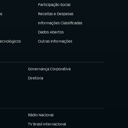
Participação Social
(abre em nova aba)
as
Receitas e Despesas
(abre em nova aba)
Informações Classificadas
(abre em nova aba)
Dados Abertos
(abre em nova aba)
Tecnológicos
Outras Informações
(abre em nova aba)
Governança Corporativa
(abre em nova aba)
Diretoria
(abre em nova aba)
Rádio Nacional
TV Brasil Internacional
(abre em nova aba)