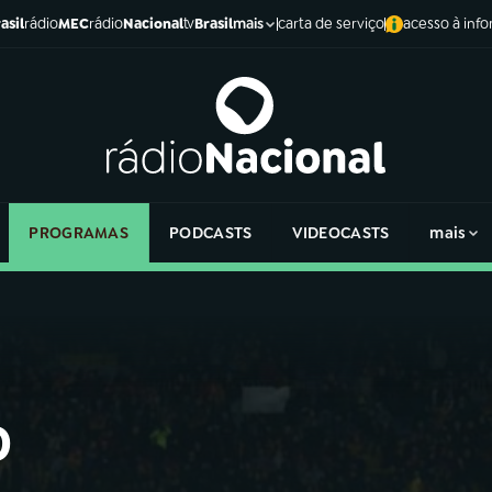
asil
rádio
MEC
rádio
Nacional
tv
Brasil
carta de serviço
acesso à inf
mais
PROGRAMAS
PODCASTS
VIDEOCASTS
mais
o