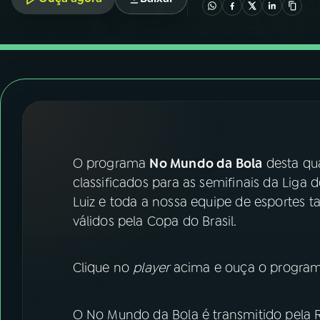
07
ÚLTIMAS
08
FESTIVAL DE MÚSICA
ACOMPANHE A RÁDIO NACIONAL
YouTube
Facebook
O programa
No Mundo da Bola
desta qua
Instagram
X
classificados para as semifinais da Liga
TikTok
Luiz e toda a nossa equipe de esportes 
válidos pela Copa do Brasil.
Clique no
player
acima e ouça o programa
O No Mundo da Bola é transmitido pela 