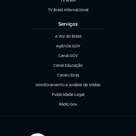
TV Brasil
(abre em nova aba)
TV Brasil Internacional
(abre em nova aba)
Serviços
A Voz do Brasil
(abre em nova aba)
Agência GOV
(abre em nova aba)
Canal GOV
(abre em nova aba)
Canal Educação
(abre em nova aba)
Canal Libras
(abre em nova aba)
Monitoramento e Análise de Mídias
(abre em nova aba)
Publicidade Legal
(abre em nova aba)
Rádio Gov
(abre em nova aba)