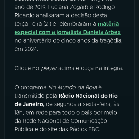
ano de 2019. Luciana Zogaib e Rodrigo
YouTube
Facebook
Ricardo analisaram a decisão desta
terça-feira (21) e relembraram a
matéria
Instagram
X
especial com a jornalista Daniela Arbex
no aniversário de cinco anos da tragédia,
TikTok
em 2024.
Clique no
player
acima e ouça na íntegra.
O programa
No Mundo da Bola
é
transmitido pela
Rádio Nacional do Rio
de Janeiro,
de segunda a sexta-feira, às
18h, em rede para todo o país por meio
da Rede Nacional de Comunicação
Pública e do site das Rádios EBC.