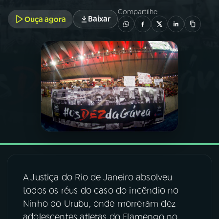
Compartilhe
Baixar
Ouça agora
03
PROGRAMAÇÃO
04
PROGRAMAS
05
PODCASTS
06
VIDEOCASTS
07
ÚLTIMAS
A Justiça do Rio de Janeiro absolveu
08
FESTIVAL DE MÚSICA
todos os réus do caso do incêndio no
Ninho do Urubu, onde morreram dez
adolescentes atletas do Flamengo no
ACOMPANHE A RÁDIO NACIONAL