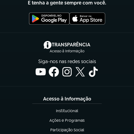
E tenha a gente sempre com você.
(abre em nova aba)
TRANSPARÊNCIA
Acesso à Informação
Siga-nos nas redes sociais
Acesso à Informação
Institucional
(abre em nova aba)
Ações e Programas
(abre em nova aba)
Participação Social
(abre em nova aba)