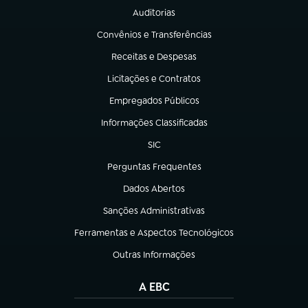
Auditorias
(abre em nova aba)
Convênios e Transferências
(abre em nova aba)
Receitas e Despesas
(abre em nova aba)
Licitações e Contratos
(abre em nova aba)
Empregados Públicos
(abre em nova aba)
Informações Classificadas
(abre em nova aba)
SIC
(abre em nova aba)
Perguntas Frequentes
(abre em nova aba)
Dados Abertos
(abre em nova aba)
Sanções Administrativas
(abre em nova aba)
Ferramentas e Aspectos Tecnológicos
(abre em nova aba)
Outras Informações
(abre em nova aba)
A EBC