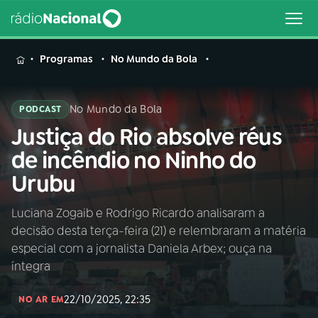
MENU
Programas
No Mundo da Bola
No Mundo da Bola
PODCAST
Justiça do Rio absolve réus
Buscar
na
de incêndio no Ninho do
Rádio
Buscar
Urubu
Nacional
Luciana Zogaib e Rodrigo Ricardo analisaram a
AO VIVO
decisão desta terça-feira (21) e relembraram a matéria
especial com a jornalista Daniela Arbex; ouça na
01
INÍCIO
íntegra
22/10/2025, 22:35
NO AR EM
02
A RÁDIO