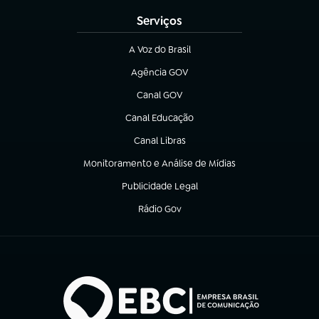
Serviços
A Voz do Brasil
(abre em nova aba)
Agência GOV
(abre em nova aba)
Canal GOV
(abre em nova aba)
Canal Educação
(abre em nova aba)
Canal Libras
(abre em nova aba)
Monitoramento e Análise de Mídias
(abre em nova aba)
Publicidade Legal
(abre em nova aba)
Rádio Gov
(abre em nova aba)