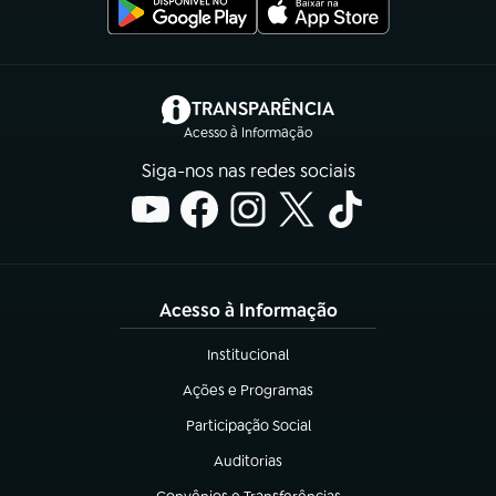
(abre em nova aba)
TRANSPARÊNCIA
Acesso à Informação
Siga-nos nas redes sociais
Acesso à Informação
Institucional
(abre em nova aba)
Ações e Programas
(abre em nova aba)
Participação Social
(abre em nova aba)
Auditorias
(abre em nova aba)