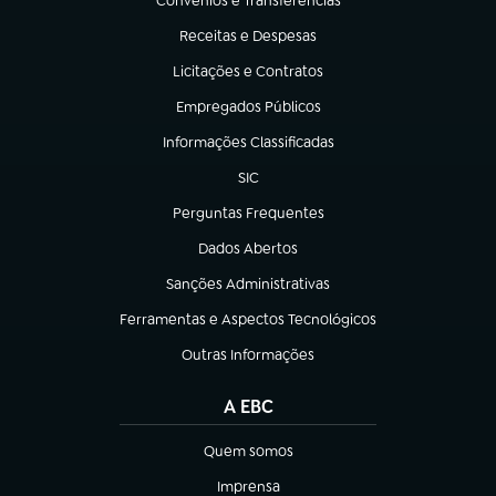
Convênios e Transferências
(abre em nova aba)
Receitas e Despesas
(abre em nova aba)
Licitações e Contratos
(abre em nova aba)
Empregados Públicos
(abre em nova aba)
Informações Classificadas
(abre em nova aba)
SIC
(abre em nova aba)
Perguntas Frequentes
(abre em nova aba)
Dados Abertos
(abre em nova aba)
Sanções Administrativas
(abre em nova aba)
Ferramentas e Aspectos Tecnológicos
(abre em nova aba)
Outras Informações
(abre em nova aba)
A EBC
Quem somos
(abre em nova aba)
Imprensa
(abre em nova aba)