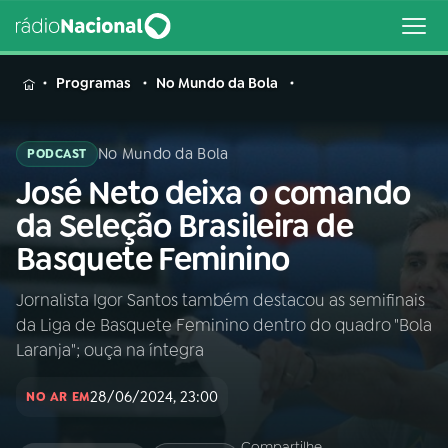
MENU
Programas
No Mundo da Bola
No Mundo da Bola
PODCAST
José Neto deixa o comando
Buscar
na
da Seleção Brasileira de
Rádio
Buscar
Basquete Feminino
Nacional
Jornalista Igor Santos também destacou as semifinais
AO VIVO
da Liga de Basquete Feminino dentro do quadro "Bola
Laranja"; ouça na íntegra
01
INÍCIO
28/06/2024, 23:00
NO AR EM
02
A RÁDIO
Compartilhe