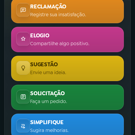
RECLAMAÇÃO
Registre sua insatisfação.
ELOGIO
Compartilhe algo positivo.
SUGESTÃO
Envie uma ideia.
SOLICITAÇÃO
Faça um pedido.
SIMPLIFIQUE
Sugira melhorias.