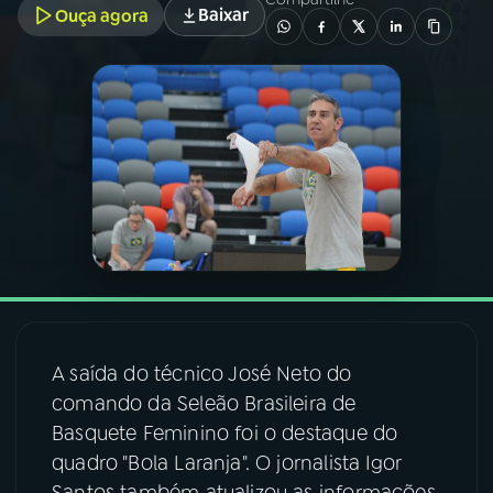
Baixar
Ouça agora
03
PROGRAMAÇÃO
04
PROGRAMAS
05
PODCASTS
06
VIDEOCASTS
07
ÚLTIMAS
A saída do técnico José Neto do
comando da Seleão Brasileira de
08
FESTIVAL DE MÚSICA
Basquete Feminino foi o destaque do
quadro "Bola Laranja". O jornalista Igor
ACOMPANHE A RÁDIO NACIONAL
Santos também atualizou as informações