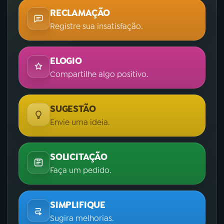
RECLAMAÇÃO
Registre sua insatisfação.
ELOGIO
Compartilhe algo positivo.
SUGESTÃO
Envie uma ideia.
SOLICITAÇÃO
Faça um pedido.
SIMPLIFIQUE
Sugira melhorias.