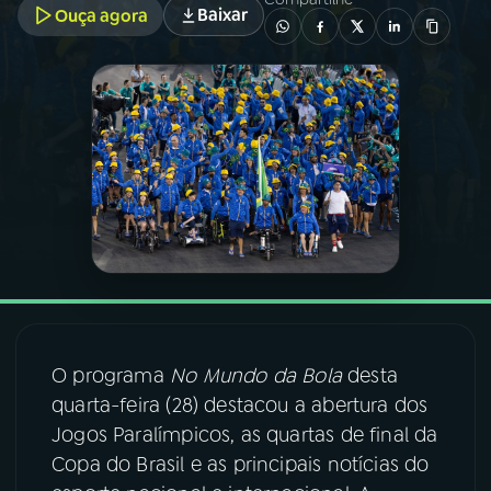
Baixar
Ouça agora
03
PROGRAMAÇÃO
04
PROGRAMAS
05
PODCASTS
06
VIDEOCASTS
07
ÚLTIMAS
O programa
No Mundo da Bola
desta
quarta-feira (28) destacou a abertura dos
08
FESTIVAL DE MÚSICA
Jogos Paralímpicos, as quartas de final da
Copa do Brasil e as principais notícias do
ACOMPANHE A RÁDIO NACIONAL