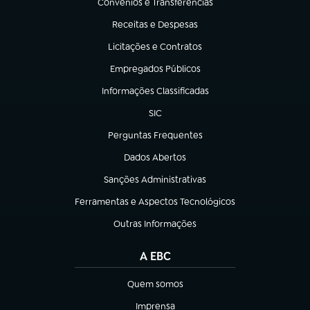
Convênios e Transferências
(abre em nova aba)
Receitas e Despesas
(abre em nova aba)
Licitações e Contratos
(abre em nova aba)
Empregados Públicos
(abre em nova aba)
Informações Classificadas
(abre em nova aba)
SIC
(abre em nova aba)
Perguntas Frequentes
(abre em nova aba)
Dados Abertos
(abre em nova aba)
Sanções Administrativas
(abre em nova aba)
Ferramentas e Aspectos Tecnológicos
(abre em nova aba)
Outras Informações
(abre em nova aba)
A EBC
Quem somos
(abre em nova aba)
Imprensa