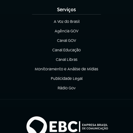
Serviços
A Voz do Brasil
(abre em nova aba)
Agência GOV
(abre em nova aba)
Canal GOV
(abre em nova aba)
Canal Educação
(abre em nova aba)
Canal Libras
(abre em nova aba)
Monitoramento e Análise de Mídias
(abre em nova aba)
Publicidade Legal
(abre em nova aba)
Rádio Gov
(abre em nova aba)