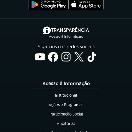
(abre em nova aba)
TRANSPARÊNCIA
Acesso à Informação
Siga-nos nas redes sociais
Acesso à Informação
Institucional
(abre em nova aba)
Ações e Programas
(abre em nova aba)
Participação Social
(abre em nova aba)
Auditorias
(abre em nova aba)