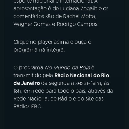
esporte nacional e internacional. A
apresentação é de Luciana Zogaib e os
YouTube
Facebook
comentários são de Rachel Motta,
Wagner Gomes e Rodrigo Campos.
Instagram
X
TikTok
Clique no player acima e ouça o
programa na íntegra.
O programa
No Mundo da Bola
é
transmitido pela
Rádio Nacional do Rio
de Janeiro
de segunda a sexta-feira, às
18h, em rede para todo o país, através da
Rede Nacional de Rádio e do site das
Rádios EBC.