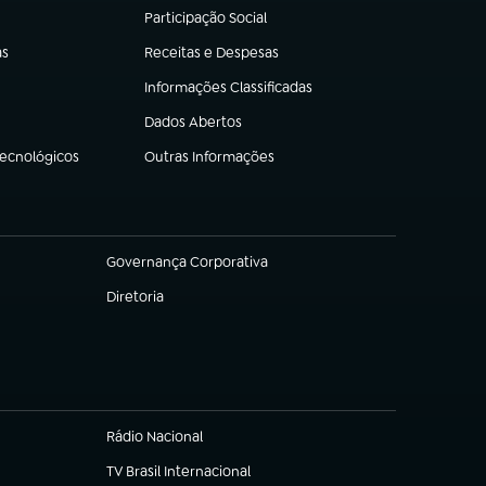
Participação Social
(abre em nova aba)
as
Receitas e Despesas
(abre em nova aba)
Informações Classificadas
(abre em nova aba)
Dados Abertos
(abre em nova aba)
Tecnológicos
Outras Informações
(abre em nova aba)
Governança Corporativa
(abre em nova aba)
Diretoria
(abre em nova aba)
Rádio Nacional
TV Brasil Internacional
(abre em nova aba)