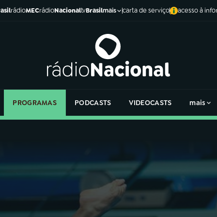
asil
rádio
MEC
rádio
Nacional
tv
Brasil
carta de serviço
acesso à inf
mais
PROGRAMAS
PODCASTS
VIDEOCASTS
mais