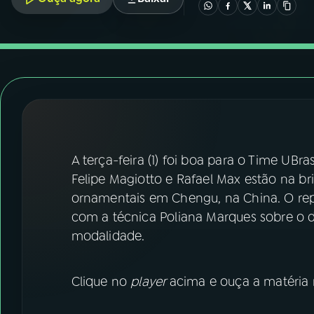
07
ÚLTIMAS
08
FESTIVAL DE MÚSICA
ACOMPANHE A RÁDIO NACIONAL
YouTube
Facebook
A terça-feira (1) foi boa para o Time UBra
Instagram
X
Felipe Magiotto e Rafael Max estão na b
TikTok
ornamentais em Chengu, na China. O rep
com a técnica Poliana Marques sobre o 
modalidade.
Clique no
player
acima e ouça a matéria 