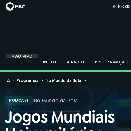
agência
Br
AO VIVO
INÍCIO
A RÁDIO
PROGRAMAÇÃO
MENU
Programas
No Mundo da Bola
Buscar
na
No Mundo da Bola
PODCAST
Rádio
Buscar
Nacional
Jogos Mundiais
Buscar
na
Rádio
AO VIVO