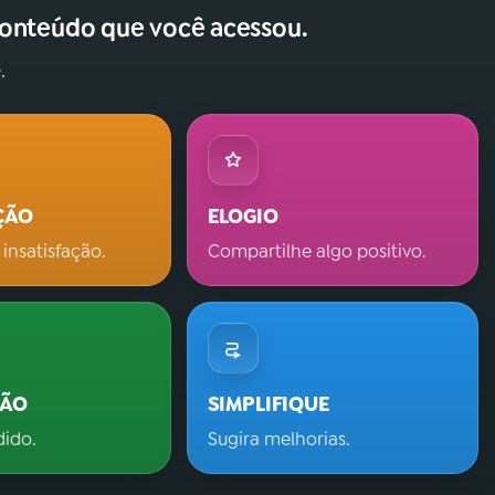
conteúdo que você acessou.
.
ÇÃO
ELOGIO
 insatisfação.
Compartilhe algo positivo.
ÇÃO
SIMPLIFIQUE
dido.
Sugira melhorias.