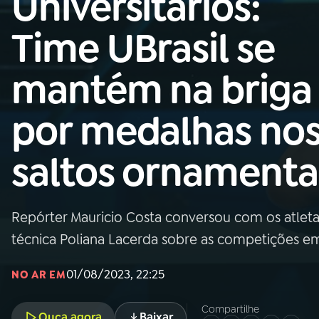
Universitários:
Nacional
Time UBrasil se
01
INÍCIO
mantém na briga
02
A RÁDIO
por medalhas no
03
PROGRAMAÇÃO
saltos ornamenta
04
PROGRAMAS
Repórter Mauricio Costa conversou com os atletas
05
PODCASTS
técnica Poliana Lacerda sobre as competições 
01/08/2023, 22:25
NO AR EM
06
VIDEOCASTS
Compartilhe
Ouça agora
Baixar