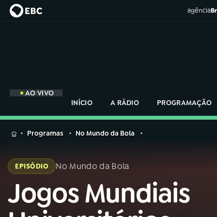
agência
Br
AO VIVO
INÍCIO
A RÁDIO
PROGRAMAÇÃO
MENU
Programas
No Mundo da Bola
Buscar
na
No Mundo da Bola
EPISÓDIO
Rádio
Buscar
Nacional
Jogos Mundiais
Buscar
na
Rádio
AO VIVO