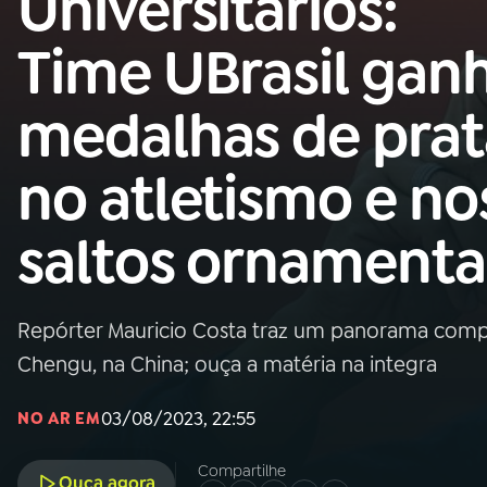
Universitários:
Nacional
Time UBrasil gan
01
INÍCIO
medalhas de prat
02
A RÁDIO
no atletismo e no
03
PROGRAMAÇÃO
saltos ornamenta
04
PROGRAMAS
Repórter Mauricio Costa traz um panorama com
05
PODCASTS
Chengu, na China; ouça a matéria na integra
03/08/2023, 22:55
NO AR EM
06
VIDEOCASTS
Compartilhe
Ouça agora