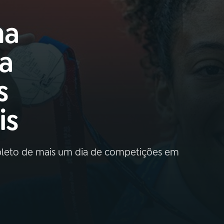
ha
a
s
is
pleto de mais um dia de competições em