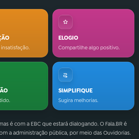
ÇÃO
ELOGIO
 insatisfação.
Compartilhe algo positivo.
ÇÃO
SIMPLIFIQUE
dido.
Sugira melhorias.
 mas é com a EBC que estará dialogando. O Fala.BR é
m a administração pública, por meio das Ouvidorias.