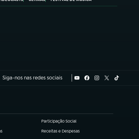
Siga-nos nas redes sociais
Participação Social
(abre em nova aba)
as
Receitas e Despesas
(abre em nova aba)