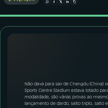
07
ÚLTIMAS
08
FESTIVAL DE MÚSICA
ACOMPANHE A RÁDIO NACIONAL
YouTube
Facebook
Instagram
X
TikTok
Não dava para sair de Chengdu (China) 
Sports Centre Stadium estava lotado par
modalidade, são várias provas ao mes
lançamento de dardo, salto triplo, salto e