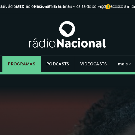
asil
rádio
MEC
rádio
Nacional
tv
Brasil
carta de serviço
acesso à inf
mais
PROGRAMAS
PODCASTS
VIDEOCASTS
mais