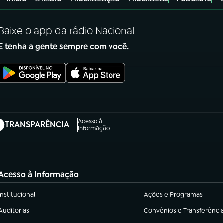
Baixe o app da rádio Nacional
E tenha a gente sempre com você.
Acesso à
TRANSPARÊNCIA
abre em nova aba)
Informação
Acesso à Informação
Institucional
Ações e Programas
(abre em nova aba)
(abre em nova aba)
Auditorias
Convênios e Transferênci
(abre em nova aba)
(abre em nova aba)