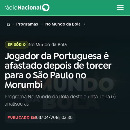
MENU
Programas
No Mundo da Bola
No Mundo da Bola
EPISÓDIO
Jogador da Portuguesa é
Buscar
na
afastado depois de torcer
Rádio
Buscar
para o São Paulo no
Nacional
Morumbi
AO VIVO
Programa No Mundo da Bola desta quinta-feira (7)
analisou as
01
INÍCIO
08/04/2016, 03:30
PUBLICADO EM
02
A RÁDIO