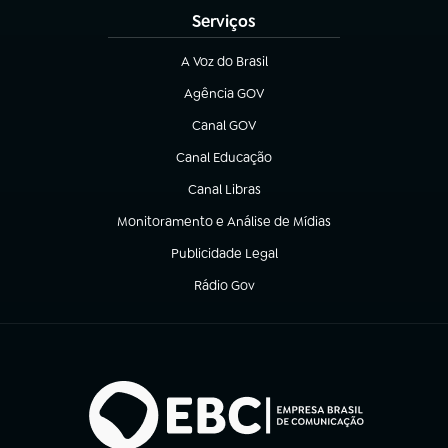
Serviços
A Voz do Brasil
(abre em nova aba)
Agência GOV
(abre em nova aba)
Canal GOV
(abre em nova aba)
Canal Educação
(abre em nova aba)
Canal Libras
(abre em nova aba)
Monitoramento e Análise de Mídias
(abre em nova aba)
Publicidade Legal
(abre em nova aba)
Rádio Gov
(abre em nova aba)