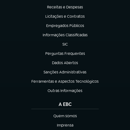
Receitas e Despesas
(abre em nova aba)
Licitações e Contratos
(abre em nova aba)
Empregados Públicos
(abre em nova aba)
Informações Classificadas
(abre em nova aba)
SIC
(abre em nova aba)
Perguntas Frequentes
(abre em nova aba)
Dados Abertos
(abre em nova aba)
Sanções Administrativas
(abre em nova aba)
Ferramentas e Aspectos Tecnológicos
(abre em nova aba)
Outras Informações
(abre em nova aba)
A EBC
Quem somos
(abre em nova aba)
Imprensa
(abre em nova aba)