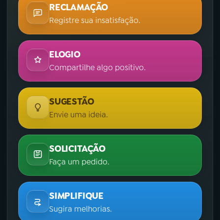
RECLAMAÇÃO
Registre sua insatisfação.
ELOGIO
Compartilhe algo positivo.
SUGESTÃO
Envie uma ideia.
SOLICITAÇÃO
Faça um pedido.
SIMPLIFIQUE
Sugira melhorias.