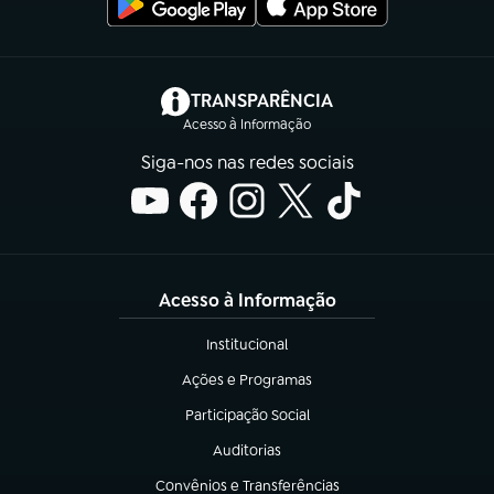
(abre em nova aba)
TRANSPARÊNCIA
Acesso à Informação
Siga-nos nas redes sociais
Acesso à Informação
Institucional
(abre em nova aba)
Ações e Programas
(abre em nova aba)
Participação Social
(abre em nova aba)
Auditorias
(abre em nova aba)
Convênios e Transferências
(abre em nova aba)