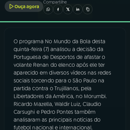
Compartilhe
Ouça agora
03
PROGRAMAÇÃO
04
PROGRAMAS
O programa No Mundo da Bola desta
quinta-feira (7) analisou a decisão da
05
PODCASTS
Portuguesa de Desportos de afastar o
volante Renan do elenco após ele ter
06
VIDEOCASTS
aparecido em diversos vídeos nas redes
sociais torcendo para o São Paulo na
partida contra o Trujillanos, pela
07
ÚLTIMAS
Libertadores da América, no Morumbi.
Ricardo Mazella, Waldir Luiz, Claudio
08
FESTIVAL DE MÚSICA
Carsughi e Pedro Pontes também
analisaram as principais notícias do
futebol nacional e internacional.
ACOMPANHE A RÁDIO NACIONAL