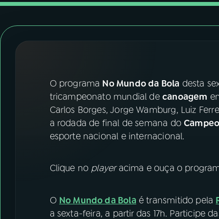
07
ÚLTIMAS
08
FESTIVAL DE MÚSICA
ACOMPANHE A RÁDIO NACIONAL
O programa
No Mundo da Bola
desta sex
YouTube
Facebook
tricampeonato mundial de
canoagem
em
Carlos Borges, Jorge Wamburg, Luiz Ferr
Instagram
X
a rodada de final de semana do
Campeon
esporte nacional e internacional.
TikTok
Clique no
player
acima e ouça o programa
O
No Mundo da Bola
é transmitido pela
a sexta-feira, a partir das 17h. Participe 