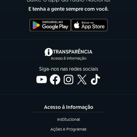
E tenha a gente sempre com você.
(abre em nova aba)
TRANSPARÊNCIA
Acesso à Informação
Siga-nos nas redes sociais
Acesso à Informação
Institucional
(abre em nova aba)
Ações e Programas
(abre em nova aba)