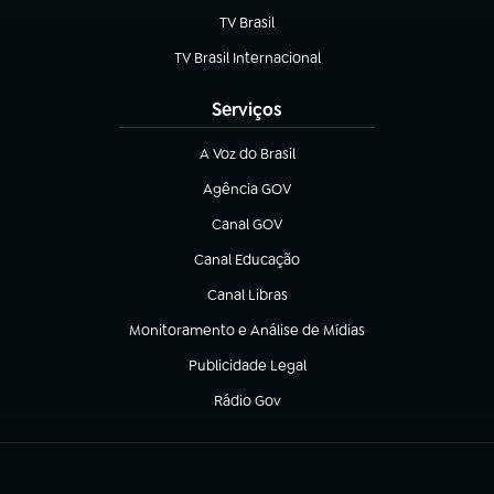
TV Brasil
(abre em nova aba)
TV Brasil Internacional
(abre em nova aba)
Serviços
A Voz do Brasil
(abre em nova aba)
Agência GOV
(abre em nova aba)
Canal GOV
(abre em nova aba)
Canal Educação
(abre em nova aba)
Canal Libras
(abre em nova aba)
Monitoramento e Análise de Mídias
(abre em nova aba)
Publicidade Legal
(abre em nova aba)
Rádio Gov
(abre em nova aba)