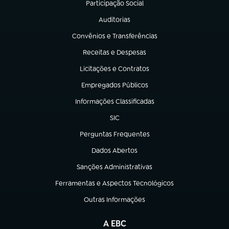
Participação Social
(abre em nova aba)
Auditorias
(abre em nova aba)
Convênios e Transferências
(abre em nova aba)
Receitas e Despesas
(abre em nova aba)
Licitações e Contratos
(abre em nova aba)
Empregados Públicos
(abre em nova aba)
Informações Classificadas
(abre em nova aba)
SIC
(abre em nova aba)
Perguntas Frequentes
(abre em nova aba)
Dados Abertos
(abre em nova aba)
Sanções Administrativas
(abre em nova aba)
Ferramentas e Aspectos Tecnológicos
(abre em nova aba)
Outras Informações
(abre em nova aba)
A EBC