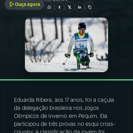
Ouça agora
03
PROGRAMAÇÃO
04
PROGRAMAS
05
PODCASTS
06
VIDEOCASTS
07
ÚLTIMAS
Eduarda Ribera, aos 17 anos, foi a caçula
da delegação brasileira nos Jogos
08
FESTIVAL DE MÚSICA
Olímpicos de Inverno em Pequim. Ela
participou de três provas no esqui cross-
ACOMPANHE A RÁDIO NACIONAL
country. A classificação da jovem foi