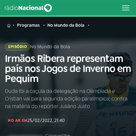
MENU
Programas
No Mundo da Bola
No Mundo da Bola
EPISÓDIO
Irmãos Ribera representam
Buscar
na
país nos Jogos de Inverno em
Rádio
Buscar
Pequim
Nacional
Duda foi a caçula da delegação na Olimpíada e
AO VIVO
Cristian vai para segunda edição paralímpica; confira
na matéria do repórter Juliano Justo
01
INÍCIO
25/02/2022, 21:40
NO AR EM
02
A RÁDIO
Compartilhe