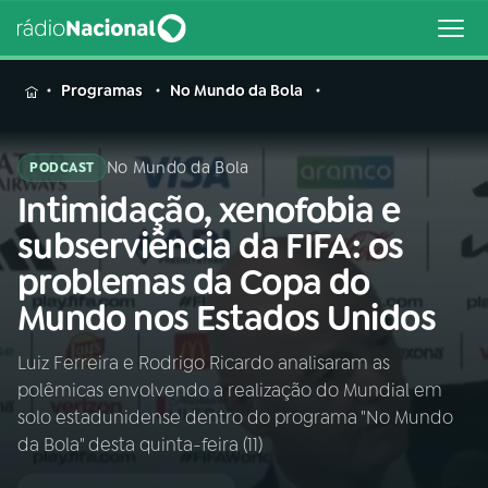
MENU
Programas
No Mundo da Bola
No Mundo da Bola
PODCAST
Intimidação, xenofobia e
Buscar
na
subserviência da FIFA: os
Rádio
Buscar
problemas da Copa do
Nacional
Mundo nos Estados Unidos
AO VIVO
Luiz Ferreira e Rodrigo Ricardo analisaram as
polêmicas envolvendo a realização do Mundial em
01
INÍCIO
solo estadunidense dentro do programa "No Mundo
da Bola" desta quinta-feira (11)
02
A RÁDIO