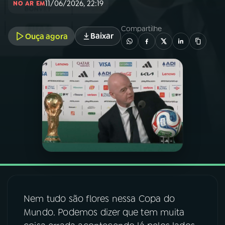
11/06/2026, 22:19
NO AR EM
03
PROGRAMAÇÃO
Compartilhe
Baixar
Ouça agora
04
PROGRAMAS
05
PODCASTS
06
VIDEOCASTS
07
ÚLTIMAS
08
FESTIVAL DE MÚSICA
Nem tudo são flores nessa Copa do
Mundo. Podemos dizer que tem muita
ACOMPANHE A RÁDIO NACIONAL