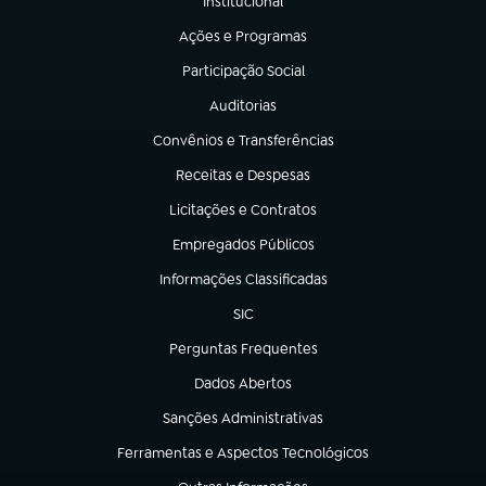
Institucional
(abre em nova aba)
Ações e Programas
(abre em nova aba)
Participação Social
(abre em nova aba)
Auditorias
(abre em nova aba)
Convênios e Transferências
(abre em nova aba)
Receitas e Despesas
(abre em nova aba)
Licitações e Contratos
(abre em nova aba)
Empregados Públicos
(abre em nova aba)
Informações Classificadas
(abre em nova aba)
SIC
(abre em nova aba)
Perguntas Frequentes
(abre em nova aba)
Dados Abertos
(abre em nova aba)
Sanções Administrativas
(abre em nova aba)
Ferramentas e Aspectos Tecnológicos
(abre em nova aba)