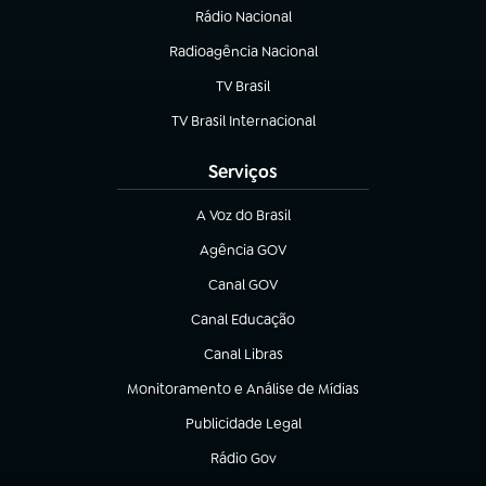
Rádio Nacional
Radioagência Nacional
(abre em nova aba)
TV Brasil
(abre em nova aba)
TV Brasil Internacional
(abre em nova aba)
Serviços
A Voz do Brasil
(abre em nova aba)
Agência GOV
(abre em nova aba)
Canal GOV
(abre em nova aba)
Canal Educação
(abre em nova aba)
Canal Libras
(abre em nova aba)
Monitoramento e Análise de Mídias
(abre em nova aba)
Publicidade Legal
(abre em nova aba)
Rádio Gov
(abre em nova aba)