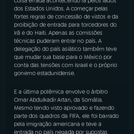
coisa errada acontecendo lá pelos lados
dos Estados Unidos. A começar pelas
YouTube
Facebook
fortes regras de concessão de vistos e da
proibição de entrada para torcedores do
Instagram
X
Irã e do Haiti. Apenas as comissões
técnicas puderam entrar no país. A
TikTok
delegação do país asiático também teve
que mudar sua base para o México por
conta das tensões com Israel e o próprio
gonerno estadunidense.
E a última polêmica envolve o árbitro
Omar Abdulkadir Artan, da Somália.
Mesmo tendo visto aprovado e fazendo
parte dos quadros da FIFA, ele foi barrado
pela imigração americana e teve a
entrada no país negada por supostas