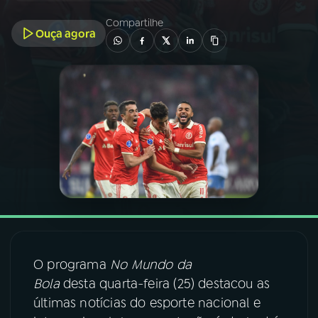
Compartilhe
Ouça agora
03
PROGRAMAÇÃO
04
PROGRAMAS
05
PODCASTS
06
VIDEOCASTS
07
ÚLTIMAS
O programa
No Mundo da
08
FESTIVAL DE MÚSICA
Bola
desta quarta-feira (25) destacou as
últimas notícias do esporte nacional e
ACOMPANHE A RÁDIO NACIONAL