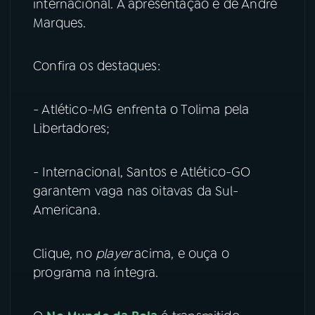
internacional. A apresentação é de André
Marques.
YouTube
Facebook
Instagram
X
Confira os destaques:
TikTok
- Atlético-MG enfrenta o Tolima pela
Libertadores;
- Internacional, Santos e Atlético-GO
garantem vaga nas oitavas da Sul-
Americana.
Clique, no
player
acima, e ouça o
programa na íntegra.