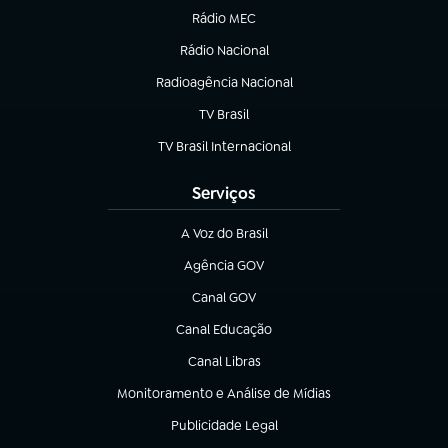
Rádio MEC
(abre em nova aba)
Rádio Nacional
Radioagência Nacional
(abre em nova aba)
TV Brasil
(abre em nova aba)
TV Brasil Internacional
(abre em nova aba)
Serviços
A Voz do Brasil
(abre em nova aba)
Agência GOV
(abre em nova aba)
Canal GOV
(abre em nova aba)
Canal Educação
(abre em nova aba)
Canal Libras
(abre em nova aba)
Monitoramento e Análise de Mídias
(abre em nova aba)
Publicidade Legal
(abre em nova aba)