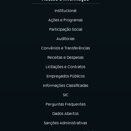
Institucional
(abre em nova aba)
Ações e Programas
(abre em nova aba)
Participação Social
(abre em nova aba)
Auditorias
(abre em nova aba)
Convênios e Transferências
(abre em nova aba)
Receitas e Despesas
(abre em nova aba)
Licitações e Contratos
(abre em nova aba)
Empregados Públicos
(abre em nova aba)
Informações Classificadas
(abre em nova aba)
SIC
(abre em nova aba)
Perguntas Frequentes
(abre em nova aba)
Dados Abertos
(abre em nova aba)
Sanções Administrativas
(abre em nova aba)