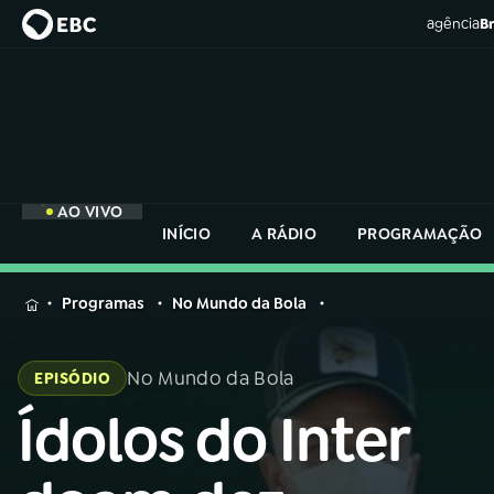
agência
Br
AO VIVO
INÍCIO
A RÁDIO
PROGRAMAÇÃO
MENU
Programas
No Mundo da Bola
Buscar
na
No Mundo da Bola
EPISÓDIO
Rádio
Buscar
Nacional
Ídolos do Inter
Buscar
na
Rádio
AO VIVO