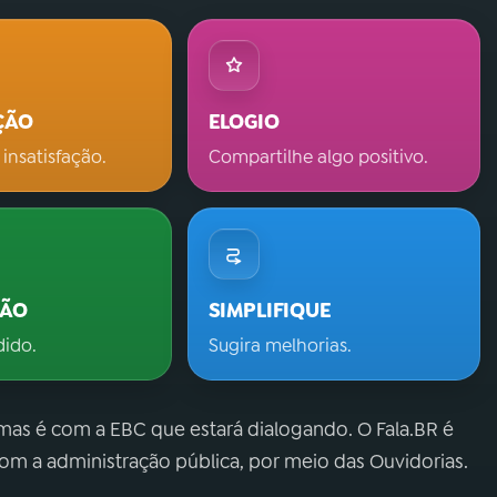
ÇÃO
ELOGIO
 insatisfação.
Compartilhe algo positivo.
ÇÃO
SIMPLIFIQUE
dido.
Sugira melhorias.
 mas é com a EBC que estará dialogando. O Fala.BR é
m a administração pública, por meio das Ouvidorias.