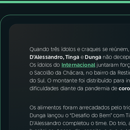
07
ÚLTIMAS
08
FESTIVAL DE MÚSICA
ACOMPANHE A RÁDIO NACIONAL
Quando três ídolos e craques se reúnem,
YouTube
Facebook
D’Alessandro, Tinga
e
Dunga
não decepc
Os ídolos do
Internacional
juntaram forç
Instagram
X
o Sacolão da Chácara, no bairro da Resti
do Sul. O montante foi distribuído para i
TikTok
dificuldades diante da pandemia de
coro
Os alimentos foram arrecadados pelo tri
Dunga lançou o “Desafio do Bem” com Ti
D’Alessandro completou o time. Do trio,