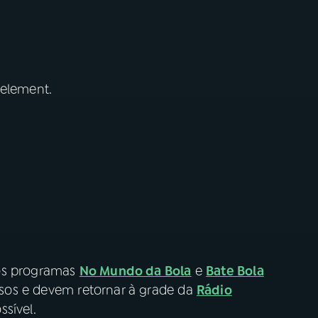
 element.
 os programas
No Mundo da Bola
e
Bate Bola
os e devem retornar à grade da
Rádio
sível.