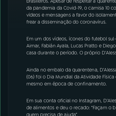
brasileiros. Apesar de respeitar a quarent
da pandemia da Covid-19, o camisa 10 c
vídeos e mensagens a favor do isolament
frear a disseminação do coronavírus.
Em um dos vídeos, ícones do futebol su
Aimar, Fabián Ayala, Lucas Pratto e Dieg
casa durante o período. O próprio D’Ale
Ainda no embalo da quarentena, D’Aless
(06) foi o Dia Mundial da Atividade Físic
mesmo em época de confinamento.
Em sua conta oficial no Instagram, D’Ale
de alimentos e deu o recado: “Façam o
quem precisa de ajuda”.