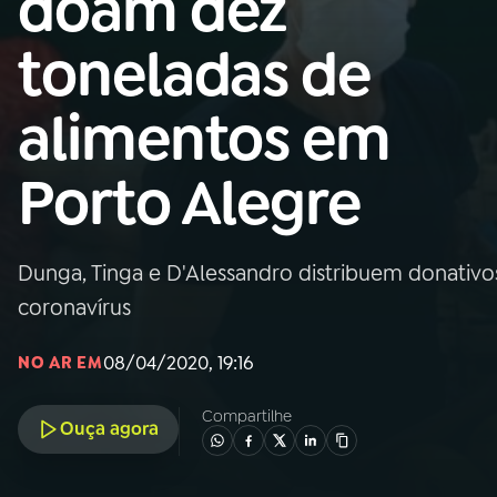
doam dez
Nacional
toneladas de
01
INÍCIO
alimentos em
02
A RÁDIO
Porto Alegre
03
PROGRAMAÇÃO
Dunga, Tinga e D'Alessandro distribuem donativo
04
PROGRAMAS
coronavírus
05
PODCASTS
08/04/2020, 19:16
NO AR EM
Compartilhe
Ouça agora
06
VIDEOCASTS