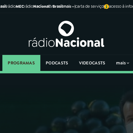
asil
rádio
MEC
rádio
Nacional
tv
Brasil
carta de serviço
acesso à inf
mais
PROGRAMAS
PODCASTS
VIDEOCASTS
mais