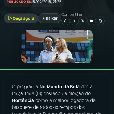
18/09/2018, 21:25
PUBLICADO EM
03
PROGRAMAÇÃO
Compartilhe
Baixar
Ouça agora
04
PROGRAMAS
05
PODCASTS
06
VIDEOCASTS
07
ÚLTIMAS
O programa
No Mundo da Bola
desta
terça-feira (18) destacou a eleição de
08
FESTIVAL DE MÚSICA
Hortência
como a melhor jogadora de
basquete de todos os tempos dos
ACOMPANHE A RÁDIO NACIONAL