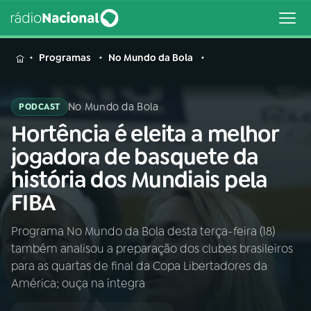
MENU
Programas
No Mundo da Bola
No Mundo da Bola
PODCAST
Hortência é eleita a melhor
Buscar
na
jogadora de basquete da
Rádio
Buscar
história dos Mundiais pela
Nacional
FIBA
AO VIVO
Programa No Mundo da Bola desta terça-feira (18)
também analisou a preparação dos clubes brasileiros
01
INÍCIO
para as quartas de final da Copa Libertadores da
América; ouça na íntegra
02
A RÁDIO