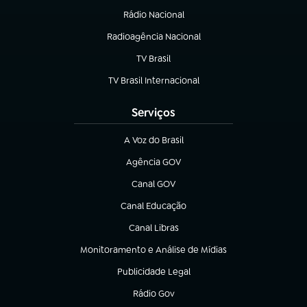
Rádio Nacional
Radioagência Nacional
(abre em nova aba)
TV Brasil
(abre em nova aba)
TV Brasil Internacional
(abre em nova aba)
Serviços
A Voz do Brasil
(abre em nova aba)
Agência GOV
(abre em nova aba)
Canal GOV
(abre em nova aba)
Canal Educação
(abre em nova aba)
Canal Libras
(abre em nova aba)
Monitoramento e Análise de Mídias
(abre em nova aba)
Publicidade Legal
(abre em nova aba)
Rádio Gov
(abre em nova aba)