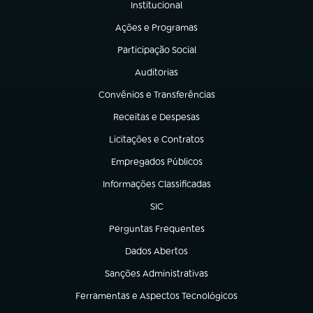
Institucional
(abre em nova aba)
Ações e Programas
(abre em nova aba)
Participação Social
(abre em nova aba)
Auditorias
(abre em nova aba)
Convênios e Transferências
(abre em nova aba)
Receitas e Despesas
(abre em nova aba)
Licitações e Contratos
(abre em nova aba)
Empregados Públicos
(abre em nova aba)
Informações Classificadas
(abre em nova aba)
SIC
(abre em nova aba)
Perguntas Frequentes
(abre em nova aba)
Dados Abertos
(abre em nova aba)
Sanções Administrativas
(abre em nova aba)
Ferramentas e Aspectos Tecnológicos
(abre em nova aba)