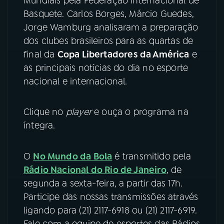
Mundiais pela Federação Internacional de
Basquete. Carlos Borges, Márcio Guedes,
YouTube
Facebook
Jorge Wamburg analisaram a preparação
dos clubes brasileiros para as quartas de
Instagram
X
final da
Copa Libertadores da América
e
as principais notícias do dia no esporte
TikTok
nacional e internacional.
Clique no
player
e ouça o programa na
íntegra.
O
No Mundo da Bola
é transmitido pela
Rádio Nacional do Rio de Janeiro
, de
segunda a sexta-feira, a partir das 17h.
Participe das nossas transmissões através
ligando para (21) 2117-6918 ou (21) 2117-6919.