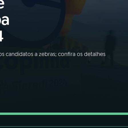
e
pa
4
os candidatos a zebras; confira os detalhes