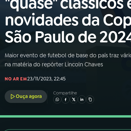
"quase" clássicos 
Nacional
novidades da Co
01
INÍCIO
São Paulo de 202
02
A RÁDIO
Maior evento de futebol de base do país traz vári
03
PROGRAMAÇÃO
na matéria do repórter Lincoln Chaves
04
PROGRAMAS
23/11/2023, 22:45
NO AR EM
Compartilhe
05
PODCASTS
Ouça agora
06
VIDEOCASTS