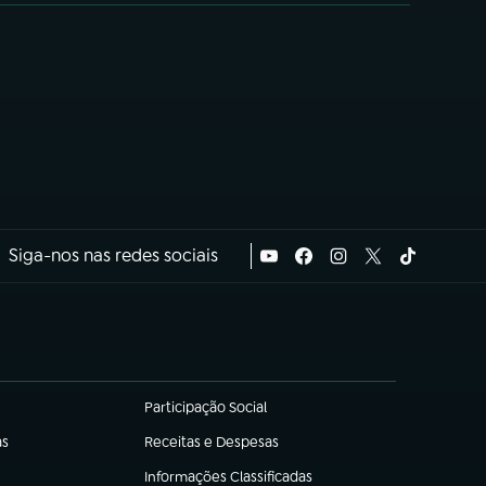
Siga-nos nas redes sociais
Participação Social
(abre em nova aba)
as
Receitas e Despesas
(abre em nova aba)
Informações Classificadas
(abre em nova aba)