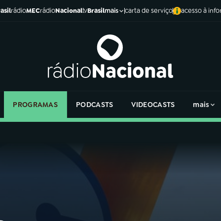
asil
rádio
MEC
rádio
Nacional
tv
Brasil
carta de serviço
acesso à inf
mais
PROGRAMAS
PODCASTS
VIDEOCASTS
mais