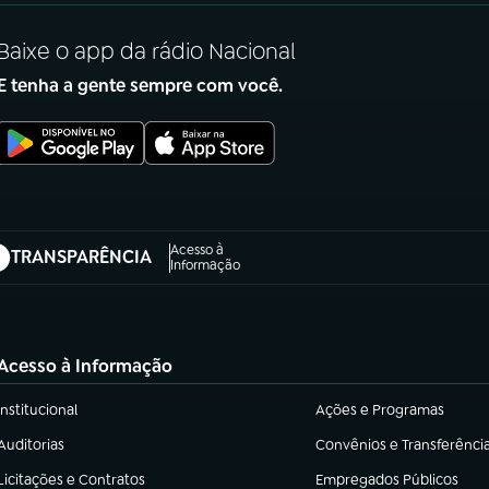
Baixe o app da rádio Nacional
E tenha a gente sempre com você.
Acesso à
TRANSPARÊNCIA
abre em nova aba)
Informação
Acesso à Informação
Institucional
Ações e Programas
(abre em nova aba)
(abre em nova aba)
Auditorias
Convênios e Transferênci
(abre em nova aba)
(abre em nova aba)
Licitações e Contratos
Empregados Públicos
(abre em nova aba)
(abre em nova aba)