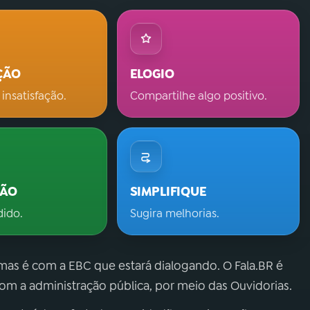
ÇÃO
ELOGIO
 insatisfação.
Compartilhe algo positivo.
ÇÃO
SIMPLIFIQUE
dido.
Sugira melhorias.
 mas é com a EBC que estará dialogando. O Fala.BR é
m a administração pública, por meio das Ouvidorias.