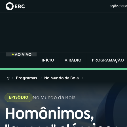
agência
Br
AO VIVO
INÍCIO
A RÁDIO
PROGRAMAÇÃO
MENU
Programas
No Mundo da Bola
Buscar
na
No Mundo da Bola
EPISÓDIO
Rádio
Buscar
Nacional
Homônimos,
Buscar
na
Rádio
AO VIVO