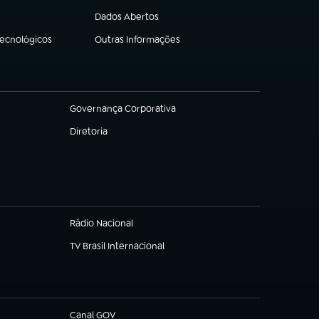
Dados Abertos
(abre em nova aba)
Tecnológicos
Outras Informações
(abre em nova aba)
Governança Corporativa
(abre em nova aba)
Diretoria
(abre em nova aba)
Rádio Nacional
TV Brasil Internacional
(abre em nova aba)
Canal GOV