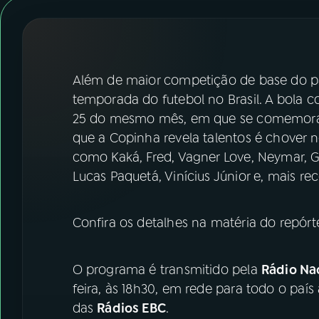
07
ÚLTIMAS
08
FESTIVAL DE MÚSICA
Além de maior competição de base do pa
ACOMPANHE A RÁDIO NACIONAL
temporada do futebol no Brasil. A bola c
25 do mesmo mês, em que se comemora o 
YouTube
Facebook
que a Copinha revela talentos é chover
como Kaká, Fred, Vagner Love, Neymar, G
Instagram
X
Lucas Paquetá, Vinícius Júnior e, mais r
TikTok
Confira os detalhes na matéria do repórt
O programa é transmitido pela
Rádio Nac
feira, às 18h30, em rede para todo o país
das
Rádios EBC
.