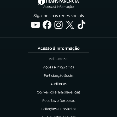
(abre em nova aba)
TRANSPARÊNCIA
Acesso à Informação
Siga-nos nas redes sociais
Acesso à Informação
Institucional
(abre em nova aba)
Ações e Programas
(abre em nova aba)
Participação Social
(abre em nova aba)
Auditorias
(abre em nova aba)
Convênios e Transferências
(abre em nova aba)
Receitas e Despesas
(abre em nova aba)
Licitações e Contratos
(abre em nova aba)