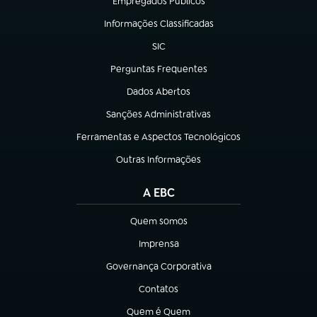
Empregados Públicos
(abre em nova aba)
Informações Classificadas
(abre em nova aba)
SIC
(abre em nova aba)
Perguntas Frequentes
(abre em nova aba)
Dados Abertos
(abre em nova aba)
Sanções Administrativas
(abre em nova aba)
Ferramentas e Aspectos Tecnológicos
(abre em nova aba)
Outras Informações
(abre em nova aba)
A EBC
Quem somos
(abre em nova aba)
Imprensa
(abre em nova aba)
Governança Corporativa
(abre em nova aba)
Contatos
(abre em nova aba)
Quem é Quem
(abre em nova aba)