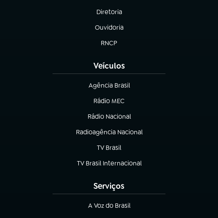
Diretoria
(abre em nova aba)
Ouvidoria
(abre em nova aba)
RNCP
(abre em nova aba)
Veículos
Agência Brasil
(abre em nova aba)
Rádio MEC
(abre em nova aba)
Rádio Nacional
Radioagência Nacional
(abre em nova aba)
TV Brasil
(abre em nova aba)
TV Brasil Internacional
(abre em nova aba)
Serviços
A Voz do Brasil
(abre em nova aba)