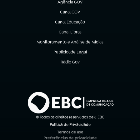
Agência GOV
(abre em nova aba)
Canal GOV
(abre em nova aba)
Canal Educação
(abre em nova aba)
Canal Libras
(abre em nova aba)
Monitoramento e Análise de Mídias
(abre em nova aba)
Publicidade Legal
(abre em nova aba)
Rádio Gov
(abre em nova aba)
© Todos os direitos reservados pela EBC
Política de Privacidade
(abre em nova aba)
Termos de uso
(abre em nova aba)
Preferências de privacidade