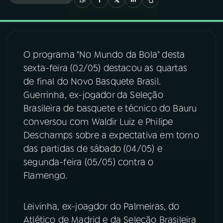
03
PROGRAMAÇÃO
O programa "No Mundo da Bola" desta
04
PROGRAMAS
sexta-feira (02/05) destacou as quartas
de final do Novo Basquete Brasil.
05
PODCASTS
Guerrinha, ex-jogador da Seleção
Brasileira de basquete e técnico do Bauru
conversou com Waldir Luiz e Philipe
06
VIDEOCASTS
Deschamps sobre a expectativa em torno
das partidas de sábado (04/05) e
07
ÚLTIMAS
segunda-feira (05/05) contra o
Flamengo.
08
FESTIVAL DE MÚSICA
Leivinha, ex-joagdor do Palmeiras, do
Atlético de Madrid e da Seleção Brasileira
ACOMPANHE A RÁDIO NACIONAL