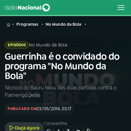
MENU
Programas
No Mundo da Bola
No Mundo da Bola
EPISÓDIO
Guerrinha é o convidado do
Buscar
na
programa "No Mundo da
Rádio
Buscar
Bola"
Nacional
Técnico do Bauru falou das duas partidas contra o
AO VIVO
Flamengo pelas
01
INÍCIO
03/05/2014, 03:17
PUBLICADO EM
Compartilhe
02
A RÁDIO
Ouça agora