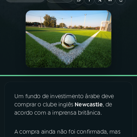
03
PROGRAMAÇÃO
04
PROGRAMAS
05
PODCASTS
06
VIDEOCASTS
Um fundo de investimento árabe deve
07
ÚLTIMAS
comprar o clube inglês
Newcastle
, de
acordo com a imprensa britânica.
08
FESTIVAL DE MÚSICA
A compra ainda não foi confirmada, mas
ACOMPANHE A RÁDIO NACIONAL