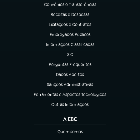
Convênios e Transferências
(abre em nova aba)
Receitas e Despesas
(abre em nova aba)
Licitações e Contratos
(abre em nova aba)
Empregados Públicos
(abre em nova aba)
Informações Classificadas
(abre em nova aba)
SIC
(abre em nova aba)
Perguntas Frequentes
(abre em nova aba)
Dados Abertos
(abre em nova aba)
Sanções Administrativas
(abre em nova aba)
Ferramentas e Aspectos Tecnológicos
(abre em nova aba)
Outras Informações
(abre em nova aba)
A EBC
Quem somos
(abre em nova aba)