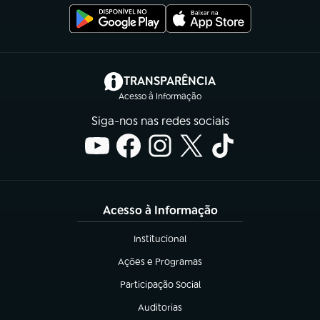
(abre em nova aba)
TRANSPARÊNCIA
Acesso à Informação
Siga-nos nas redes sociais
Acesso à Informação
Institucional
(abre em nova aba)
Ações e Programas
(abre em nova aba)
Participação Social
(abre em nova aba)
Auditorias
(abre em nova aba)