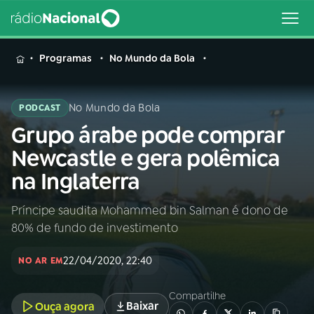
MENU
Programas
No Mundo da Bola
No Mundo da Bola
PODCAST
Grupo árabe pode comprar
Buscar
na
Newcastle e gera polêmica
Rádio
Buscar
na Inglaterra
Nacional
Príncipe saudita Mohammed bin Salman é dono de
AO VIVO
80% de fundo de investimento
01
INÍCIO
22/04/2020, 22:40
NO AR EM
Compartilhe
02
A RÁDIO
Baixar
Ouça agora