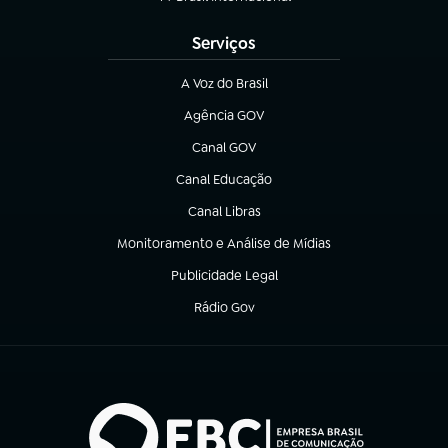
(abre em nova aba)
Serviços
A Voz do Brasil
(abre em nova aba)
Agência GOV
(abre em nova aba)
Canal GOV
(abre em nova aba)
Canal Educação
(abre em nova aba)
Canal Libras
(abre em nova aba)
Monitoramento e Análise de Mídias
(abre em nova aba)
Publicidade Legal
(abre em nova aba)
Rádio Gov
(abre em nova aba)