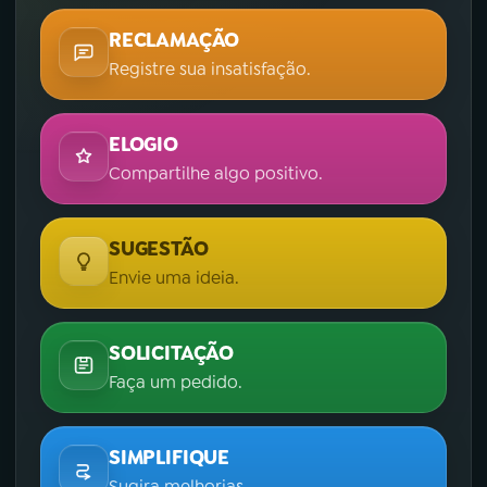
RECLAMAÇÃO
Registre sua insatisfação.
ELOGIO
Compartilhe algo positivo.
SUGESTÃO
Envie uma ideia.
SOLICITAÇÃO
Faça um pedido.
SIMPLIFIQUE
Sugira melhorias.