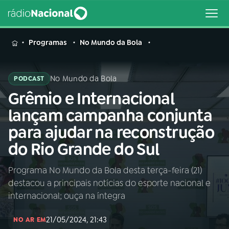
MENU
Programas
No Mundo da Bola
No Mundo da Bola
PODCAST
Grêmio e Internacional
Buscar
na
lançam campanha conjunta
Rádio
Buscar
para ajudar na reconstrução
Nacional
do Rio Grande do Sul
AO VIVO
Programa No Mundo da Bola desta terça-feira (21)
destacou a principais notícias do esporte nacional e
01
INÍCIO
internacional; ouça na íntegra
21/05/2024, 21:43
02
A RÁDIO
NO AR EM