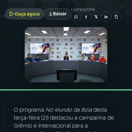
Compartilhe
Baixar
Ouça agora
03
PROGRAMAÇÃO
04
PROGRAMAS
05
PODCASTS
06
VIDEOCASTS
07
ÚLTIMAS
O programa
No Mundo da Bola
desta
08
FESTIVAL DE MÚSICA
terça-feira (21) destacou a campanha de
Grêmio e Internacional para a
ACOMPANHE A RÁDIO NACIONAL