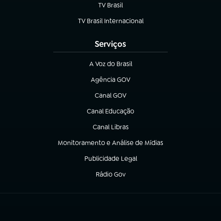
TV Brasil
(abre em nova aba)
TV Brasil Internacional
(abre em nova aba)
Serviços
A Voz do Brasil
(abre em nova aba)
Agência GOV
(abre em nova aba)
Canal GOV
(abre em nova aba)
Canal Educação
(abre em nova aba)
Canal Libras
(abre em nova aba)
Monitoramento e Análise de Mídias
(abre em nova aba)
Publicidade Legal
(abre em nova aba)
Rádio Gov
(abre em nova aba)