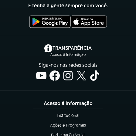
E tenha a gente sempre com você.
(abre em nova aba)
TRANSPARÊNCIA
Acesso à Informação
Siga-nos nas redes sociais
Acesso à Informação
Institucional
(abre em nova aba)
Ações e Programas
(abre em nova aba)
Participação Social