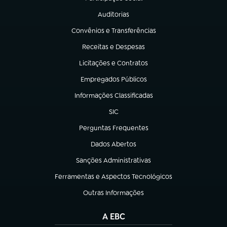
(abre em nova aba)
Auditorias
(abre em nova aba)
Convênios e Transferências
(abre em nova aba)
Receitas e Despesas
(abre em nova aba)
Licitações e Contratos
(abre em nova aba)
Empregados Públicos
(abre em nova aba)
Informações Classificadas
(abre em nova aba)
SIC
(abre em nova aba)
Perguntas Frequentes
(abre em nova aba)
Dados Abertos
(abre em nova aba)
Sanções Administrativas
(abre em nova aba)
Ferramentas e Aspectos Tecnológicos
(abre em nova aba)
Outras Informações
(abre em nova aba)
A EBC