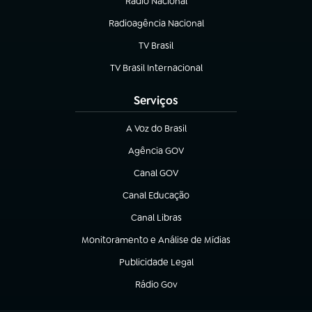
Rádio Nacional
Radioagência Nacional
(abre em nova aba)
TV Brasil
(abre em nova aba)
TV Brasil Internacional
(abre em nova aba)
Serviços
A Voz do Brasil
(abre em nova aba)
Agência GOV
(abre em nova aba)
Canal GOV
(abre em nova aba)
Canal Educação
(abre em nova aba)
Canal Libras
(abre em nova aba)
Monitoramento e Análise de Mídias
(abre em nova aba)
Publicidade Legal
(abre em nova aba)
Rádio Gov
(abre em nova aba)