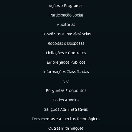
Ações e Programas
(abre em nova aba)
Participação Social
(abre em nova aba)
Auditorias
(abre em nova aba)
Convênios e Transferências
(abre em nova aba)
Receitas e Despesas
(abre em nova aba)
Licitações e Contratos
(abre em nova aba)
Empregados Públicos
(abre em nova aba)
Informações Classificadas
(abre em nova aba)
SIC
(abre em nova aba)
Perguntas Frequentes
(abre em nova aba)
Dados Abertos
(abre em nova aba)
Sanções Administrativas
(abre em nova aba)
Ferramentas e Aspectos Tecnológicos
(abre em nova aba)
Outras Informações
(abre em nova aba)