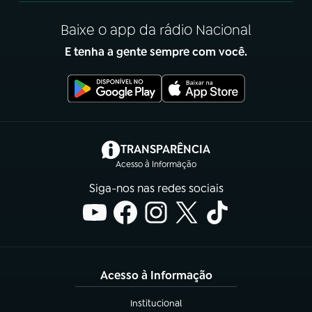
Baixe o app da rádio Nacional
E tenha a gente sempre com você.
(abre em nova aba)
TRANSPARÊNCIA
Acesso à Informação
Siga-nos nas redes sociais
Acesso à Informação
Institucional
(abre em nova aba)