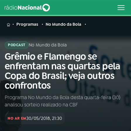
MENU
Programas
No Mundo da Bola
No Mundo da Bola
PODCAST
Grêmio e Flamengo se
Buscar
na
enfrentam nas quartas pela
Rádio
Buscar
Copa do Brasil; veja outros
Nacional
confrontos
AO VIVO
Programa No Mundo da Bola desta quarta-feira (30)
analisou sorteio realizado na CBF
01
INÍCIO
30/05/2018, 21:30
NO AR EM
02
A RÁDIO