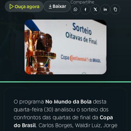
Compartilhe
Baixar
Ouça agora
03
PROGRAMAÇÃO
04
PROGRAMAS
05
PODCASTS
06
VIDEOCASTS
07
ÚLTIMAS
O programa
No Mundo da Bola
desta
quarta-feira (30) analisou o sorteio dos
08
FESTIVAL DE MÚSICA
confrontos das quartas de final da
Copa
do Brasil
. Carlos Borges, Waldir Luiz, Jorge
ACOMPANHE A RÁDIO NACIONAL