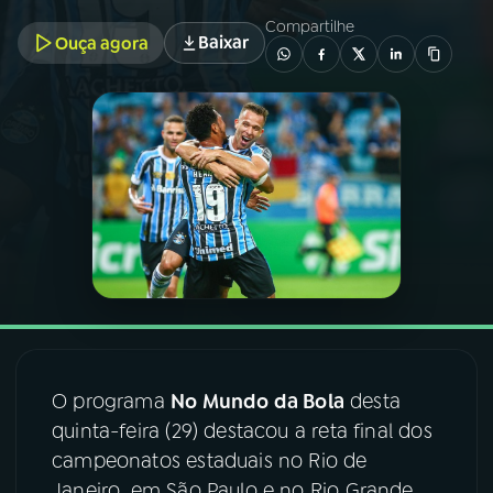
Compartilhe
Baixar
Ouça agora
03
PROGRAMAÇÃO
04
PROGRAMAS
05
PODCASTS
06
VIDEOCASTS
07
ÚLTIMAS
O programa
No Mundo da Bola
desta
08
FESTIVAL DE MÚSICA
quinta-feira (29) destacou a reta final dos
campeonatos estaduais no Rio de
ACOMPANHE A RÁDIO NACIONAL
Janeiro, em São Paulo e no Rio Grande