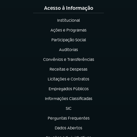
Acesso à Informação
Institucional
(abre em nova aba)
Ações e Programas
(abre em nova aba)
Participação Social
(abre em nova aba)
Auditorias
(abre em nova aba)
Convênios e Transferências
(abre em nova aba)
Receitas e Despesas
(abre em nova aba)
Licitações e Contratos
(abre em nova aba)
Empregados Públicos
(abre em nova aba)
Informações Classificadas
(abre em nova aba)
SIC
(abre em nova aba)
Perguntas Frequentes
(abre em nova aba)
Dados Abertos
(abre em nova aba)