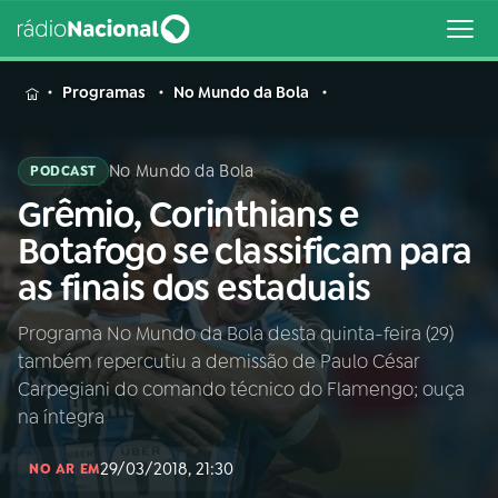
MENU
Programas
No Mundo da Bola
No Mundo da Bola
PODCAST
Grêmio, Corinthians e
Buscar
na
Botafogo se classificam para
Rádio
Buscar
as finais dos estaduais
Nacional
Programa No Mundo da Bola desta quinta-feira (29)
AO VIVO
também repercutiu a demissão de Paulo César
Carpegiani do comando técnico do Flamengo; ouça
01
INÍCIO
na íntegra
29/03/2018, 21:30
NO AR EM
02
A RÁDIO