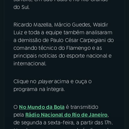
do Sul.
YouTube
Facebook
Ricardo Mazella, Márcio Guedes, Waldir
Instagram
X
Luiz e toda a equipe também analisaram
a demissão de Paulo César Carpegiani do
TikTok
comando técnico do Flamengo e as
principais notícias do esporte nacional e
internacional.
Clique no
player
acima e ouça o
programa na íntegra.
O
No Mundo da Bola
é transmitido
pela
Rádio Nacional do Rio de Janeiro
,
de segunda a sexta-feira, a partir das 17h.