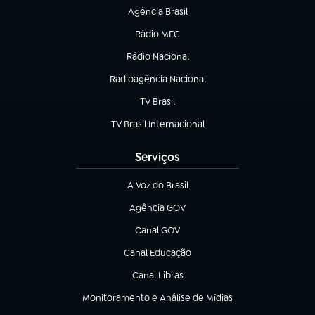
Agência Brasil
(abre em nova aba)
Rádio MEC
(abre em nova aba)
Rádio Nacional
Radioagência Nacional
(abre em nova aba)
TV Brasil
(abre em nova aba)
TV Brasil Internacional
(abre em nova aba)
Serviços
A Voz do Brasil
(abre em nova aba)
Agência GOV
(abre em nova aba)
Canal GOV
(abre em nova aba)
Canal Educação
(abre em nova aba)
Canal Libras
(abre em nova aba)
Monitoramento e Análise de Mídias
(abre em nova aba)