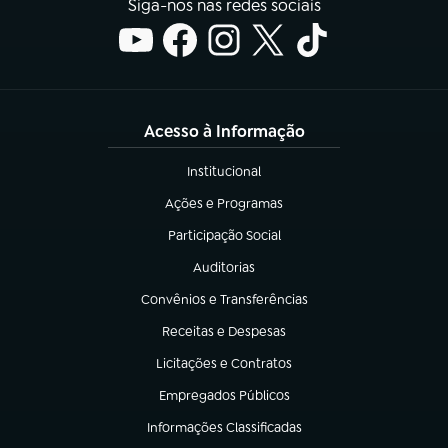
Siga-nos nas redes sociais
Acesso à Informação
Institucional
(abre em nova aba)
Ações e Programas
(abre em nova aba)
Participação Social
(abre em nova aba)
Auditorias
(abre em nova aba)
Convênios e Transferências
(abre em nova aba)
Receitas e Despesas
(abre em nova aba)
Licitações e Contratos
(abre em nova aba)
Empregados Públicos
(abre em nova aba)
Informações Classificadas
(abre em nova aba)