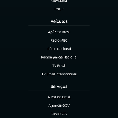
Ouvidoria
(abre em nova aba)
RNCP
(abre em nova aba)
Veículos
Agência Brasil
(abre em nova aba)
Rádio MEC
(abre em nova aba)
Rádio Nacional
Radioagência Nacional
(abre em nova aba)
TV Brasil
(abre em nova aba)
TV Brasil Internacional
(abre em nova aba)
Serviços
A Voz do Brasil
(abre em nova aba)
Agência GOV
(abre em nova aba)
Canal GOV
(abre em nova aba)