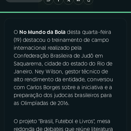
03
PROGRAMAÇÃO
O
No Mundo da Bola
desta quarta-feira
04
PROGRAMAS
(19) destacou o treinamento de campo
internacional realizado pela
05
PODCASTS
Confederação Brasileira de Judô em
Saquarema, cidade do estado do Rio de
Janeiro. Ney Wilson, gestor técnico de
06
VIDEOCASTS
alto rendimento da entidade, conversou
com Carlos Borges sobre a iniciativa e a
07
ÚLTIMAS
preparação dos judocas brasileiros para
as Olimpíadas de 2016.
08
FESTIVAL DE MÚSICA
O projeto "Brasil, Futebol e Livros", mesa
redonda de debates que reúne literatura
ACOMPANHE A RÁDIO NACIONAL