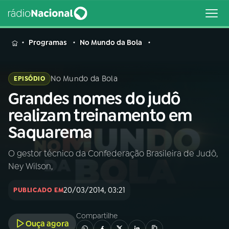
MENU
Programas
No Mundo da Bola
No Mundo da Bola
EPISÓDIO
Grandes nomes do judô
Buscar
na
realizam treinamento em
Rádio
Buscar
Saquarema
Nacional
O gestor técnico da Confederação Brasileira de Judô,
AO VIVO
Ney Wilson,
01
INÍCIO
20/03/2014, 03:21
PUBLICADO EM
Compartilhe
02
A RÁDIO
Ouça agora