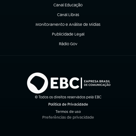
Canal Educação
(abre em nova aba)
Canal Libras
(abre em nova aba)
Monitoramento e Análise de Mídias
(abre em nova aba)
Publicidade Legal
(abre em nova aba)
Rádio Gov
(abre em nova aba)
© Todos os direitos reservados pela EBC
Política de Privacidade
(abre em nova aba)
Termos de uso
(abre em nova aba)
Preferências de privacidade