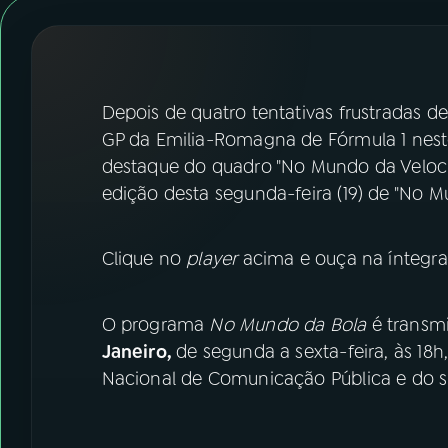
07
ÚLTIMAS
08
FESTIVAL DE MÚSICA
Depois de quatro tentativas frustradas d
ACOMPANHE A RÁDIO NACIONAL
GP da Emilia-Romagna de Fórmula 1 neste 
destaque do quadro "No Mundo da Velocida
YouTube
Facebook
edição desta segunda-feira (19) de "No M
Instagram
X
Clique no
player
acima e ouça na íntegra
TikTok
O programa
No Mundo da Bola
é transmi
Janeiro,
de segunda a sexta-feira, às 18
Nacional de Comunicação Pública e do si