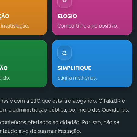
ÇÃO
ELOGIO
 insatisfação.
Compartilhe algo positivo.
ÇÃO
SIMPLIFIQUE
dido.
Sugira melhorias.
 mas é com a EBC que estará dialogando. O Fala.BR é
m a administração pública, por meio das Ouvidorias.
 conteúdos ofertados ao cidadão. Por isso, não se
onteúdo alvo de sua manifestação.