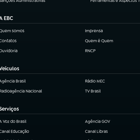
Sanções Administrativas
Ferramentas e Aspectos 
(abre em nova aba)
(abre em nova aba)
A EBC
Quem somos
Imprensa
(abre em nova aba)
(abre em nova aba)
Contatos
Quem é Quem
(abre em nova aba)
(abre em nova aba)
Ouvidoria
RNCP
(abre em nova aba)
(abre em nova aba)
Veículos
Agência Brasil
Rádio MEC
(abre em nova aba)
(abre em nova aba)
Radioagência Nacional
TV Brasil
(abre em nova aba)
(abre em nova aba)
Serviços
A Voz do Brasil
Agência GOV
(abre em nova aba)
(abre em nova aba)
Canal Educação
Canal Libras
(abre em nova aba)
(abre em nova aba)