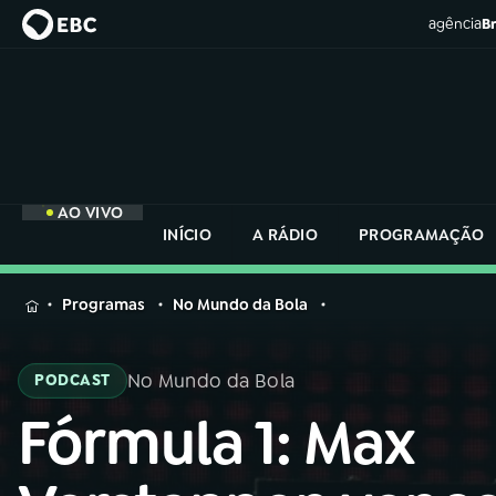
agência
Br
AO VIVO
INÍCIO
A RÁDIO
PROGRAMAÇÃO
MENU
Programas
No Mundo da Bola
Buscar
na
No Mundo da Bola
PODCAST
Rádio
Buscar
Nacional
Fórmula 1: Max
Buscar
na
Rádio
AO VIVO