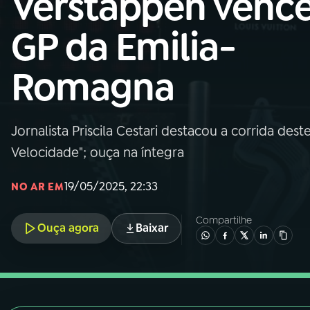
Verstappen venc
Nacional
GP da Emilia-
01
INÍCIO
Romagna
02
A RÁDIO
Jornalista Priscila Cestari destacou a corrida de
03
PROGRAMAÇÃO
Velocidade"; ouça na íntegra
04
PROGRAMAS
19/05/2025, 22:33
NO AR EM
Compartilhe
05
PODCASTS
Ouça agora
Baixar
06
VIDEOCASTS