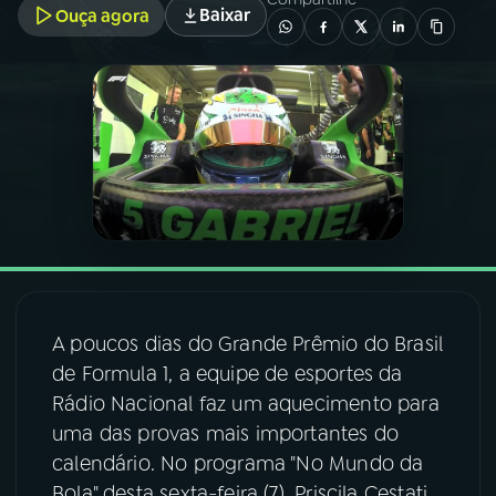
Baixar
Ouça agora
03
PROGRAMAÇÃO
04
PROGRAMAS
05
PODCASTS
06
VIDEOCASTS
A poucos dias do Grande Prêmio do Brasil
07
ÚLTIMAS
de Formula 1, a equipe de esportes da
Rádio Nacional faz um aquecimento para
08
FESTIVAL DE MÚSICA
uma das provas mais importantes do
calendário. No programa "No Mundo da
ACOMPANHE A RÁDIO NACIONAL
Bola" desta sexta-feira (7), Priscila Cestati