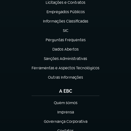
Licitações e Contratos
(abre em nova aba)
Empregados Públicos
(abre em nova aba)
Informações Classificadas
(abre em nova aba)
SIC
(abre em nova aba)
Perguntas Frequentes
(abre em nova aba)
Dados Abertos
(abre em nova aba)
Sanções Administrativas
(abre em nova aba)
Ferramentas e Aspectos Tecnológicos
(abre em nova aba)
Outras Informações
(abre em nova aba)
A EBC
Quem somos
(abre em nova aba)
Imprensa
(abre em nova aba)
Governança Corporativa
(abre em nova aba)
Contatos