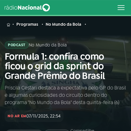
MENU
Programas
No Mundo da Bola
No Mundo da Bola
PODCAST
Formula 1: confira como
Buscar
na
ficou o grid da sprint do
Rádio
Buscar
Grande Prêmio do Brasil
Nacional
Priscila Cestari destaca a expectativa pelo GP do Brasil
AO VIVO
e algumas curiosidades do circuito dentro do
programa "No Mundo da Bola" desta quinta-feira (6)
01
INÍCIO
07/11/2025, 22:54
NO AR EM
02
A RÁDIO
Compartilhe