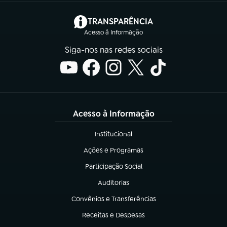
(abre em nova aba)
TRANSPARÊNCIA
Acesso à Informação
Siga-nos nas redes sociais
Acesso à Informação
Institucional
(abre em nova aba)
Ações e Programas
(abre em nova aba)
Participação Social
(abre em nova aba)
Auditorias
(abre em nova aba)
Convênios e Transferências
(abre em nova aba)
Receitas e Despesas
(abre em nova aba)