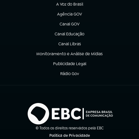
A Voz do Brasil
(abre em nova aba)
Agência GOV
(abre em nova aba)
Canal GOV
(abre em nova aba)
Canal Educação
(abre em nova aba)
Canal Libras
(abre em nova aba)
Monitoramento e Análise de Mídias
(abre em nova aba)
Publicidade Legal
(abre em nova aba)
Rádio Gov
(abre em nova aba)
© Todos os direitos reservados pela EBC
Política de Privacidade
(abre em nova aba)