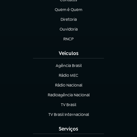
(abre em nova aba)
Quem é Quem
(abre em nova aba)
Diretoria
(abre em nova aba)
Ouvidoria
(abre em nova aba)
RNCP
(abre em nova aba)
Veículos
Agência Brasil
(abre em nova aba)
Rádio MEC
(abre em nova aba)
Rádio Nacional
Radioagência Nacional
(abre em nova aba)
TV Brasil
(abre em nova aba)
TV Brasil Internacional
(abre em nova aba)
Serviços