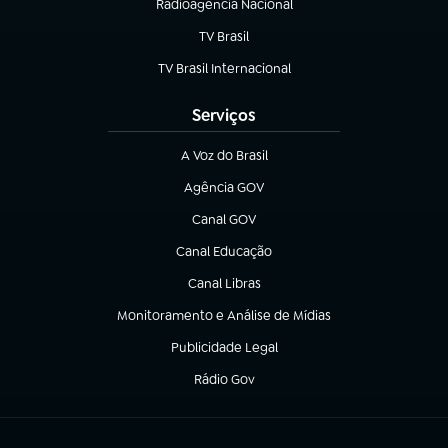
Radioagência Nacional
(abre em nova aba)
TV Brasil
(abre em nova aba)
TV Brasil Internacional
(abre em nova aba)
Serviços
A Voz do Brasil
(abre em nova aba)
Agência GOV
(abre em nova aba)
Canal GOV
(abre em nova aba)
Canal Educação
(abre em nova aba)
Canal Libras
(abre em nova aba)
Monitoramento e Análise de Mídias
(abre em nova aba)
Publicidade Legal
(abre em nova aba)
Rádio Gov
(abre em nova aba)