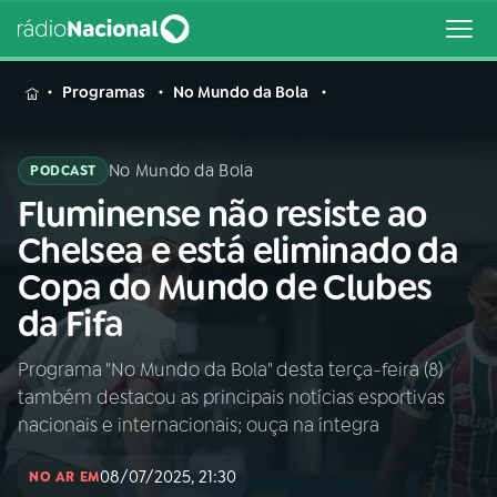
MENU
Programas
No Mundo da Bola
No Mundo da Bola
PODCAST
Fluminense não resiste ao
Buscar
na
Chelsea e está eliminado da
Rádio
Buscar
Copa do Mundo de Clubes
Nacional
da Fifa
AO VIVO
Programa "No Mundo da Bola" desta terça-feira (8)
também destacou as principais notícias esportivas
01
INÍCIO
nacionais e internacionais; ouça na íntegra
08/07/2025, 21:30
02
A RÁDIO
NO AR EM