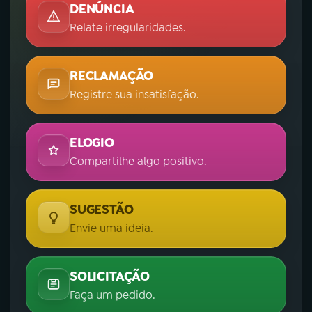
DENÚNCIA
Relate irregularidades.
RECLAMAÇÃO
Registre sua insatisfação.
ELOGIO
Compartilhe algo positivo.
SUGESTÃO
Envie uma ideia.
SOLICITAÇÃO
Faça um pedido.