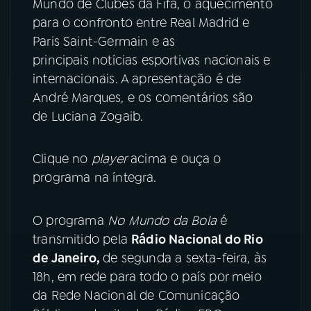
Mundo de Clubes da Fifa, o aquecimento
para o confronto entre Real Madrid e
YouTube
Facebook
Paris Saint-Germain e as
principais notícias esportivas nacionais e
Instagram
X
internacionais. A apresentação é de
André Marques, e os comentários são
TikTok
de Luciana Zogaib.
Clique no
player
acima e ouça o
programa na íntegra.
O programa
No Mundo da Bola
é
transmitido pela
Rádio Nacional do Rio
de Janeiro,
de segunda a sexta-feira, às
18h, em rede para todo o país por meio
da Rede Nacional de Comunicação