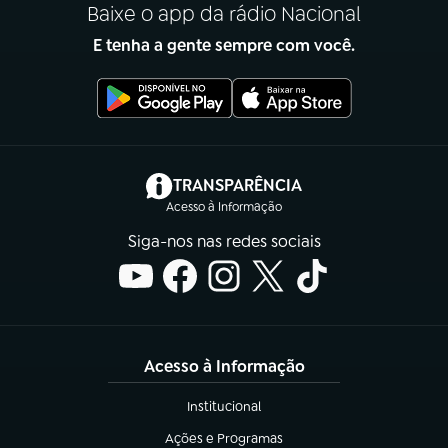
Baixe o app da rádio Nacional
E tenha a gente sempre com você.
(abre em nova aba)
TRANSPARÊNCIA
Acesso à Informação
Siga-nos nas redes sociais
Acesso à Informação
Institucional
(abre em nova aba)
Ações e Programas
(abre em nova aba)