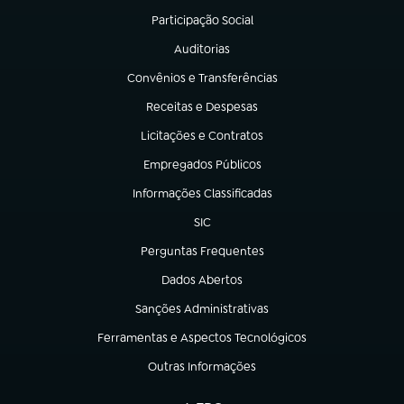
Participação Social
(abre em nova aba)
Auditorias
(abre em nova aba)
Convênios e Transferências
(abre em nova aba)
Receitas e Despesas
(abre em nova aba)
Licitações e Contratos
(abre em nova aba)
Empregados Públicos
(abre em nova aba)
Informações Classificadas
(abre em nova aba)
SIC
(abre em nova aba)
Perguntas Frequentes
(abre em nova aba)
Dados Abertos
(abre em nova aba)
Sanções Administrativas
(abre em nova aba)
Ferramentas e Aspectos Tecnológicos
(abre em nova aba)
Outras Informações
(abre em nova aba)