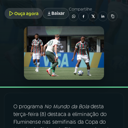
Compartilhe
Baixar
Ouça agora
03
PROGRAMAÇÃO
04
PROGRAMAS
05
PODCASTS
06
VIDEOCASTS
07
ÚLTIMAS
O programa
No Mundo da Bola
desta
08
FESTIVAL DE MÚSICA
terça-feira (8) destaca a eliminação do
Fluminense nas semifinais da Copa do
ACOMPANHE A RÁDIO NACIONAL