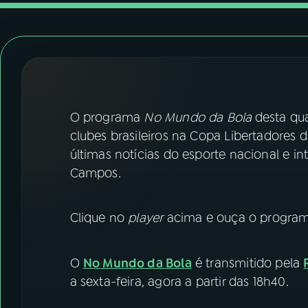
07
ÚLTIMAS
08
FESTIVAL DE MÚSICA
ACOMPANHE A RÁDIO NACIONAL
O programa
No Mundo da Bola
desta qua
YouTube
Facebook
clubes brasileiros na Copa Libertadores
últimas notícias do esporte nacional e i
Instagram
X
Campos.
TikTok
Clique no
player
acima e ouça o programa
O
No Mundo da Bola
é transmitido pela
a sexta-feira, agora a partir das 18h40.