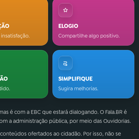
ÇÃO
ELOGIO
 insatisfação.
Compartilhe algo positivo.
ÇÃO
SIMPLIFIQUE
dido.
Sugira melhorias.
 mas é com a EBC que estará dialogando. O Fala.BR é
m a administração pública, por meio das Ouvidorias.
 conteúdos ofertados ao cidadão. Por isso, não se