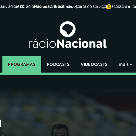
asil
rádio
MEC
rádio
Nacional
tv
Brasil
carta de serviço
acesso à inf
mais
PROGRAMAS
PODCASTS
VIDEOCASTS
mais
a