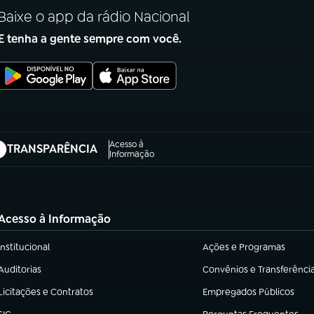
Baixe o app da rádio Nacional
E tenha a gente sempre com você.
Acesso à
TRANSPARÊNCIA
abre em nova aba)
Informação
Acesso à Informação
Institucional
Ações e Programas
(abre em nova aba)
(abre em nova aba)
Auditorias
Convênios e Transferênci
(abre em nova aba)
(abre em nova aba)
Licitações e Contratos
Empregados Públicos
(abre em nova aba)
(abre em nova aba)