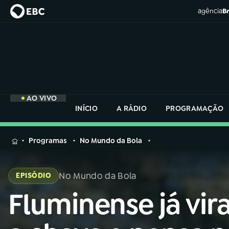
agência
Br
AO VIVO
INÍCIO
A RÁDIO
PROGRAMAÇÃO
MENU
Programas
No Mundo da Bola
Buscar
na
No Mundo da Bola
EPISÓDIO
Rádio
Buscar
Nacional
Fluminense já vir
Buscar
na
Rádio
AO VIVO