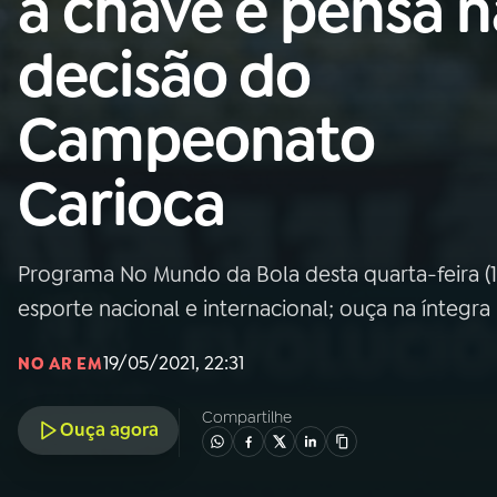
a chave e pensa n
Nacional
decisão do
01
INÍCIO
Campeonato
02
A RÁDIO
Carioca
03
PROGRAMAÇÃO
Programa No Mundo da Bola desta quarta-feira (19)
04
PROGRAMAS
esporte nacional e internacional; ouça na íntegra
05
PODCASTS
19/05/2021, 22:31
NO AR EM
Compartilhe
Ouça agora
06
VIDEOCASTS