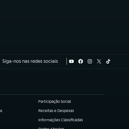
Siga-nos nas redes sociais
Participação Social
(abre em nova aba)
as
Receitas e Despesas
(abre em nova aba)
Informações Classificadas
(abre em nova aba)