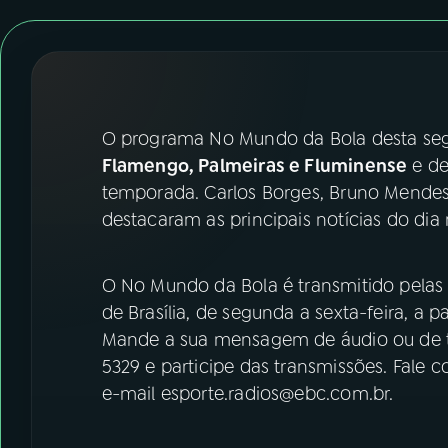
07
ÚLTIMAS
08
FESTIVAL DE MÚSICA
ACOMPANHE A RÁDIO NACIONAL
O programa No Mundo da Bola desta segu
Flamengo, Palmeiras e Fluminense
e de
YouTube
Facebook
temporada. Carlos Borges, Bruno Mendes
destacaram as principais notícias do dia 
Instagram
X
TikTok
O No Mundo da Bola é transmitido pelas 
de Brasília, de segunda a sexta-feira, a p
Mande a sua mensagem de áudio ou de t
5329 e participe das transmissões. Fale 
e-mail esporte.radios@ebc.com.br.