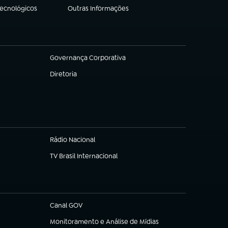
Tecnológicos
Outras Informações
(abre em nova aba)
Governança Corporativa
(abre em nova aba)
Diretoria
(abre em nova aba)
Rádio Nacional
TV Brasil Internacional
(abre em nova aba)
Canal GOV
(abre em nova aba)
Monitoramento e Análise de Mídias
(abre em nova aba)