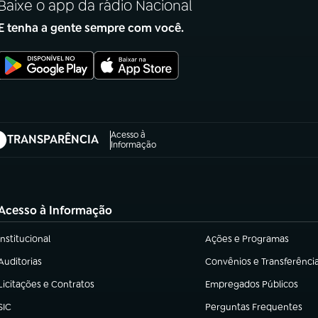
Baixe o app da rádio Nacional
E tenha a gente sempre com você.
Acesso à
TRANSPARÊNCIA
abre em nova aba)
Informação
Acesso à Informação
Institucional
Ações e Programas
(abre em nova aba)
(abre em nova aba)
Auditorias
Convênios e Transferênci
(abre em nova aba)
(abre em nova aba)
Licitações e Contratos
Empregados Públicos
(abre em nova aba)
(abre em nova aba)
SIC
Perguntas Frequentes
(abre em nova aba)
(abre em nova aba)