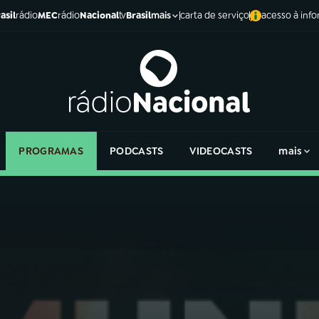
asil
rádio
MEC
rádio
Nacional
tv
Brasil
carta de serviço
acesso à inf
mais
PROGRAMAS
PODCASTS
VIDEOCASTS
mais