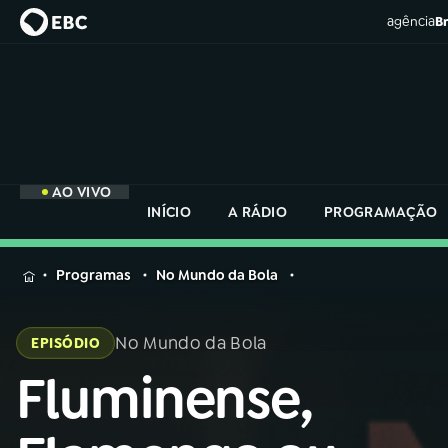
agência
Br
AO VIVO
INÍCIO
A RÁDIO
PROGRAMAÇÃO
MENU
Programas
No Mundo da Bola
Buscar
na
No Mundo da Bola
EPISÓDIO
Rádio
Buscar
Nacional
Fluminense,
Buscar
na
Rádio
AO VIVO