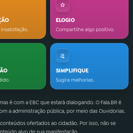
ÇÃO
ELOGIO
 insatisfação.
Compartilhe algo positivo.
ÇÃO
SIMPLIFIQUE
dido.
Sugira melhorias.
 mas é com a EBC que estará dialogando. O Fala.BR é
m a administração pública, por meio das Ouvidorias.
 conteúdos ofertados ao cidadão. Por isso, não se
onteúdo alvo de sua manifestação.