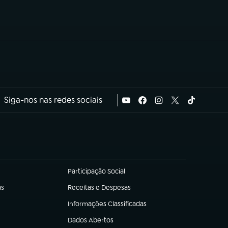
Siga-nos nas redes sociais
Participação Social
(abre em nova aba)
as
Receitas e Despesas
(abre em nova aba)
Informações Classificadas
(abre em nova aba)
Dados Abertos
(abre em nova aba)