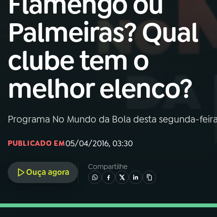
Flamengo ou
Nacional
Palmeiras? Qual
01
INÍCIO
clube tem o
02
A RÁDIO
melhor elenco?
03
PROGRAMAÇÃO
Programa No Mundo da Bola desta segunda-feira 
04
PROGRAMAS
05/04/2016, 03:30
PUBLICADO EM
05
PODCASTS
Compartilhe
Ouça agora
06
VIDEOCASTS