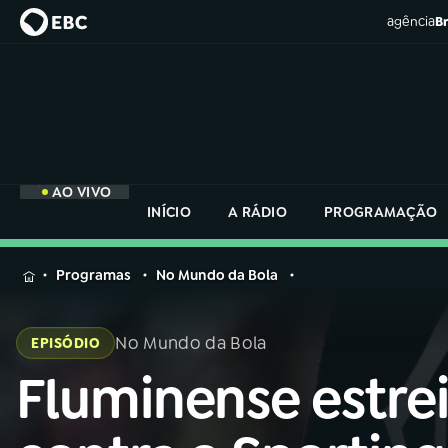
agência
Br
AO VIVO
INÍCIO
A RÁDIO
PROGRAMAÇÃO
MENU
Programas
No Mundo da Bola
Buscar
na
No Mundo da Bola
EPISÓDIO
Rádio
Buscar
Nacional
Fluminense estre
Buscar
na
Rádio
AO VIVO