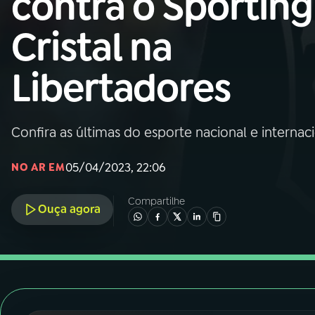
contra o Sporting
Nacional
Cristal na
01
INÍCIO
Libertadores
02
A RÁDIO
Confira as últimas do esporte nacional e internac
03
PROGRAMAÇÃO
05/04/2023, 22:06
NO AR EM
04
PROGRAMAS
Compartilhe
Ouça agora
05
PODCASTS
06
VIDEOCASTS