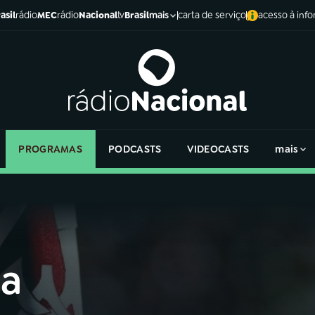
asil
rádio
MEC
rádio
Nacional
tv
Brasil
carta de serviço
acesso à inf
mais
PROGRAMAS
PODCASTS
VIDEOCASTS
mais
ia