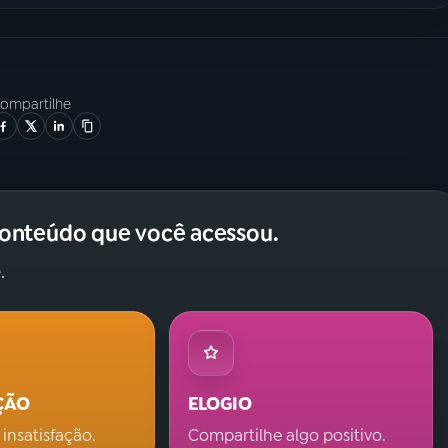
ompartilhe
conteúdo que você acessou.
.
ÇÃO
ELOGIO
 insatisfação.
Compartilhe algo positivo.