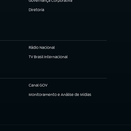
Governança Corporativa
(abre em nova aba)
Diretoria
(abre em nova aba)
Rádio Nacional
TV Brasil Internacional
(abre em nova aba)
Canal GOV
(abre em nova aba)
Monitoramento e Análise de Mídias
(abre em nova aba)