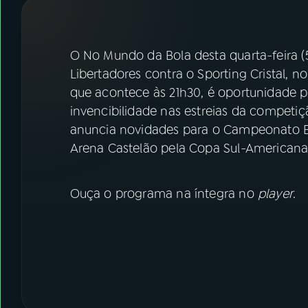
07
ÚLTIMAS
08
FESTIVAL DE MÚSICA
O No Mundo da Bola desta quarta-feira (
Libertadores contra o Sporting Cristal, n
que acontece às 21h30, é oportunidade pa
ACOMPANHE A RÁDIO NACIONAL
invencibilidade nas estreias da compet
YouTube
Facebook
anuncia novidades para o Campeonato Bra
Arena Castelão pela Copa Sul-Americana
Instagram
X
TikTok
Ouça o programa na íntegra no
player
.