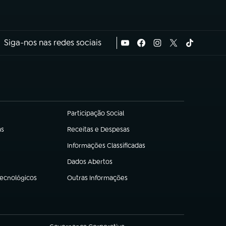
Siga-nos nas redes sociais
Participação Social
(abre em nova aba)
as
Receitas e Despesas
(abre em nova aba)
Informações Classificadas
(abre em nova aba)
Dados Abertos
(abre em nova aba)
Tecnológicos
Outras Informações
(abre em nova aba)