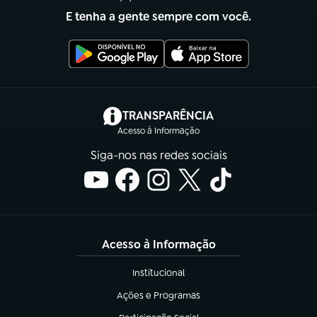
E tenha a gente sempre com você.
(abre em nova aba)
TRANSPARÊNCIA
Acesso à Informação
Siga-nos nas redes sociais
Acesso à Informação
Institucional
(abre em nova aba)
Ações e Programas
(abre em nova aba)