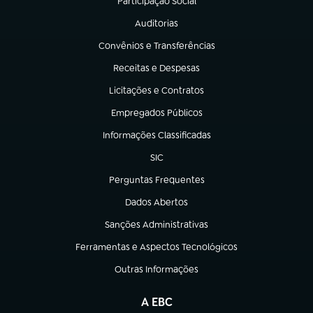
Participação Social
(abre em nova aba)
Auditorias
(abre em nova aba)
Convênios e Transferências
(abre em nova aba)
Receitas e Despesas
(abre em nova aba)
Licitações e Contratos
(abre em nova aba)
Empregados Públicos
(abre em nova aba)
Informações Classificadas
(abre em nova aba)
SIC
(abre em nova aba)
Perguntas Frequentes
(abre em nova aba)
Dados Abertos
(abre em nova aba)
Sanções Administrativas
(abre em nova aba)
Ferramentas e Aspectos Tecnológicos
(abre em nova aba)
Outras Informações
(abre em nova aba)
A EBC