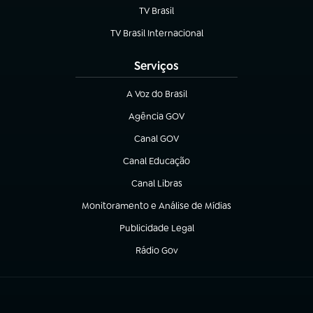
TV Brasil
(abre em nova aba)
TV Brasil Internacional
(abre em nova aba)
Serviços
A Voz do Brasil
(abre em nova aba)
Agência GOV
(abre em nova aba)
Canal GOV
(abre em nova aba)
Canal Educação
(abre em nova aba)
Canal Libras
(abre em nova aba)
Monitoramento e Análise de Mídias
(abre em nova aba)
Publicidade Legal
(abre em nova aba)
Rádio Gov
(abre em nova aba)