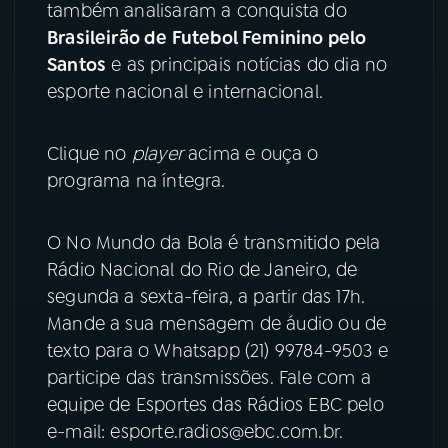
também analisaram a conquista do
Brasileirão de Futebol Feminino pelo
YouTube
Facebook
Santos
e as principais notícias do dia no
Instagram
X
esporte nacional e internacional.
TikTok
Clique no
player
acima e ouça o
programa na íntegra.
O No Mundo da Bola é transmitido pela
Rádio Nacional do Rio de Janeiro, de
segunda a sexta-feira, a partir das 17h.
Mande a sua mensagem de áudio ou de
texto para o Whatsapp (21) 99784-9503 e
participe das transmissões. Fale com a
equipe de Esportes das Rádios EBC pelo
e-mail: esporte.radios@ebc.com.br.