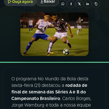
Baixar
Ouça agora
03
PROGRAMAÇÃO
04
PROGRAMAS
05
PODCASTS
06
VIDEOCASTS
07
ÚLTIMAS
O programa No Mundo da Bola desta
sexta-feira (21) destacou a
rodada de
final de semana das Séries A e B do
08
FESTIVAL DE MÚSICA
Campeonato Brasileiro
. Carlos Borges,
Jorge Wamburg e toda a nossa equipe
ACOMPANHE A RÁDIO NACIONAL