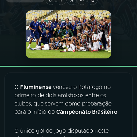
03
PROGRAMAÇÃO
04
PROGRAMAS
05
PODCASTS
06
VIDEOCASTS
O
Fluminense
venceu o Botafogo no
primeiro de dois amistosos entre os
07
ÚLTIMAS
clubes, que servem como preparação
para o início do
Campeonato Brasileiro
.
08
FESTIVAL DE MÚSICA
O único gol do jogo disputado neste
ACOMPANHE A RÁDIO NACIONAL