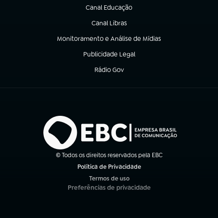
Canal Educação
(abre em nova aba)
Canal Libras
(abre em nova aba)
Monitoramento e Análise de Mídias
(abre em nova aba)
Publicidade Legal
(abre em nova aba)
Rádio Gov
(abre em nova aba)
© Todos os direitos reservados pela EBC
Política de Privacidade
(abre em nova aba)
Termos de uso
(abre em nova aba)
Preferências de privacidade