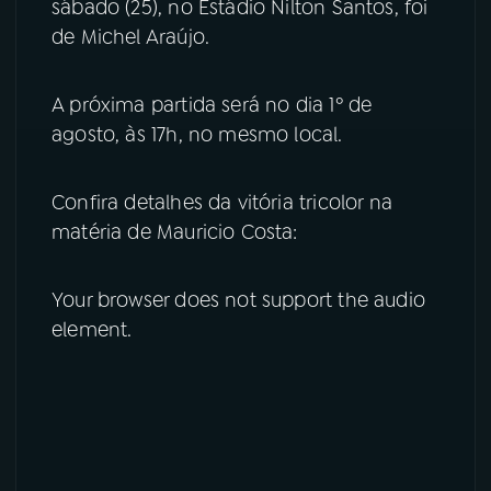
sábado (25), no Estádio Nilton Santos, foi
de Michel Araújo.
YouTube
Facebook
Instagram
X
A próxima partida será no dia 1º de
agosto, às 17h, no mesmo local.
TikTok
Confira detalhes da vitória tricolor na
matéria de Mauricio Costa:
Your browser does not support the audio
element.