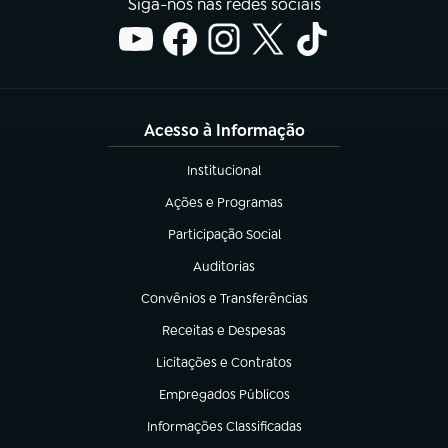
Siga-nos nas redes sociais
Acesso à Informação
Institucional
(abre em nova aba)
Ações e Programas
(abre em nova aba)
Participação Social
(abre em nova aba)
Auditorias
(abre em nova aba)
Convênios e Transferências
(abre em nova aba)
Receitas e Despesas
(abre em nova aba)
Licitações e Contratos
(abre em nova aba)
Empregados Públicos
(abre em nova aba)
Informações Classificadas
(abre em nova aba)