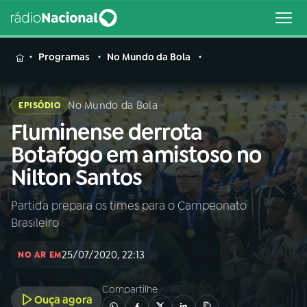
MENU
Programas
No Mundo da Bola
No Mundo da Bola
EPISÓDIO
Fluminense derrota
Buscar
na
Botafogo em amistoso no
Rádio
Buscar
Nilton Santos
Nacional
Partida prepara os times para o Campeonato
AO VIVO
Brasileiro
01
INÍCIO
25/07/2020, 22:13
NO AR EM
Compartilhe
02
A RÁDIO
Ouça agora