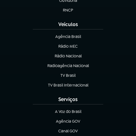
Ouvidoria
(abre em nova aba)
RNCP
(abre em nova aba)
Veículos
Agência Brasil
(abre em nova aba)
Rádio MEC
(abre em nova aba)
Rádio Nacional
Radioagência Nacional
(abre em nova aba)
TV Brasil
(abre em nova aba)
TV Brasil Internacional
(abre em nova aba)
Serviços
A Voz do Brasil
(abre em nova aba)
Agência GOV
(abre em nova aba)
Canal GOV
(abre em nova aba)