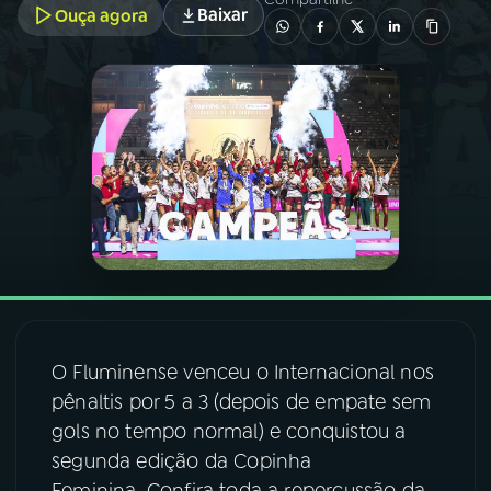
Baixar
Ouça agora
03
PROGRAMAÇÃO
04
PROGRAMAS
05
PODCASTS
06
VIDEOCASTS
07
ÚLTIMAS
O Fluminense venceu o Internacional nos
pênaltis por 5 a 3 (depois de empate sem
08
FESTIVAL DE MÚSICA
gols no tempo normal) e conquistou a
segunda edição da Copinha
ACOMPANHE A RÁDIO NACIONAL
Feminina. Confira toda a repercussão da