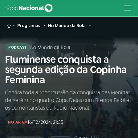
MENU
Programas
No Mundo da Bola
No Mundo da Bola
PODCAST
Fluminense conquista a
Buscar
na
segunda edição da Copinha
Rádio
Buscar
Feminina
Nacional
Confira toda a repercussão da conquista das Meninas
AO VIVO
de Xerém no quadro Copa Delas com Brenda Balbi e
os comentaristas da Rádio Nacional
01
INÍCIO
16/12/2024, 21:35
NO AR EM
02
A RÁDIO
Compartilhe