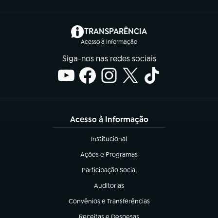
(abre em nova aba)
TRANSPARÊNCIA
Acesso à Informação
Siga-nos nas redes sociais
Acesso à Informação
Institucional
(abre em nova aba)
Ações e Programas
(abre em nova aba)
Participação Social
(abre em nova aba)
Auditorias
(abre em nova aba)
Convênios e Transferências
(abre em nova aba)
Receitas e Despesas