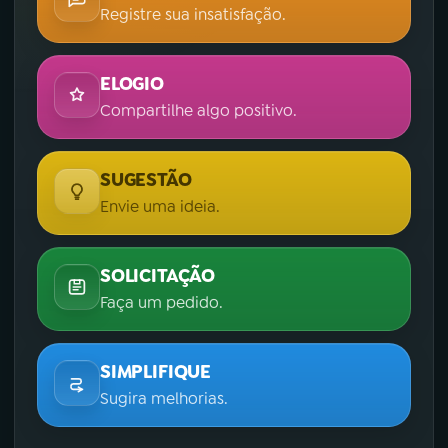
Registre sua insatisfação.
ELOGIO
Compartilhe algo positivo.
SUGESTÃO
Envie uma ideia.
SOLICITAÇÃO
Faça um pedido.
SIMPLIFIQUE
Sugira melhorias.