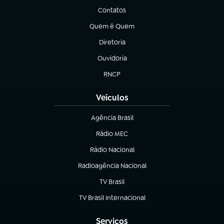
Contatos
(abre em nova aba)
Quem é Quem
(abre em nova aba)
Diretoria
(abre em nova aba)
Ouvidoria
(abre em nova aba)
RNCP
(abre em nova aba)
Veículos
Agência Brasil
(abre em nova aba)
Rádio MEC
(abre em nova aba)
Rádio Nacional
Radioagência Nacional
(abre em nova aba)
TV Brasil
(abre em nova aba)
TV Brasil Internacional
(abre em nova aba)
Serviços