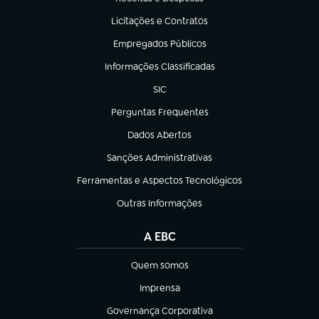
(abre em nova aba)
Licitações e Contratos
(abre em nova aba)
Empregados Públicos
(abre em nova aba)
Informações Classificadas
(abre em nova aba)
SIC
(abre em nova aba)
Perguntas Frequentes
(abre em nova aba)
Dados Abertos
(abre em nova aba)
Sanções Administrativas
(abre em nova aba)
Ferramentas e Aspectos Tecnológicos
(abre em nova aba)
Outras Informações
(abre em nova aba)
A EBC
Quem somos
(abre em nova aba)
Imprensa
(abre em nova aba)
Governança Corporativa
(abre em nova aba)