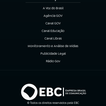
A Voz do Brasil
(abre em nova aba)
Agência GOV
(abre em nova aba)
Canal GOV
(abre em nova aba)
Canal Educação
(abre em nova aba)
Canal Libras
(abre em nova aba)
Monitoramento e Análise de Mídias
(abre em nova aba)
Publicidade Legal
(abre em nova aba)
Rádio Gov
(abre em nova aba)
© Todos os direitos reservados pela EBC