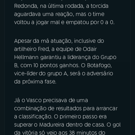
Redonda, na última rodada, a torcida
YouTube
Facebook
aguardava uma reação, mas o time
voltou a jogar mal e empatou por 0 a 0.
Instagram
X
Apesar da má atuação, inclusive do
TikTok
artilheiro Fred, a equipe de Odair
Hellmann garantiu a liderança do Grupo
B, com 10 pontos ganhos. O Botafogo,
vice-líder do grupo A, será o adversário
da próxima fase.
Já o Vasco precisava de uma
combinação de resultados para arrancar
a classificação. O primeiro passo era
superar o Madureira dentro de casa. O gol
da vitória só veio aos 38 minutos do