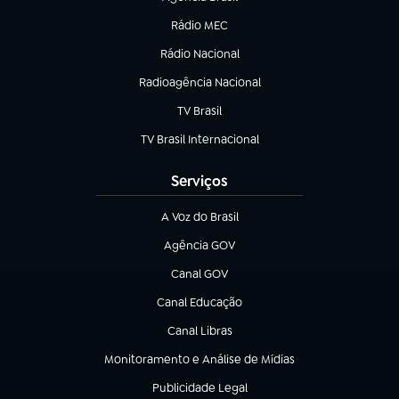
(abre em nova aba)
Rádio MEC
(abre em nova aba)
Rádio Nacional
Radioagência Nacional
(abre em nova aba)
TV Brasil
(abre em nova aba)
TV Brasil Internacional
(abre em nova aba)
Serviços
A Voz do Brasil
(abre em nova aba)
Agência GOV
(abre em nova aba)
Canal GOV
(abre em nova aba)
Canal Educação
(abre em nova aba)
Canal Libras
(abre em nova aba)
Monitoramento e Análise de Mídias
(abre em nova aba)
Publicidade Legal
(abre em nova aba)