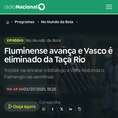
MENU
Programas
No Mundo da Bola
No Mundo da Bola
EPISÓDIO
Fluminense avança e Vasco é
Buscar
na
eliminado da Taça Rio
Rádio
Buscar
Nacional
Tricolor vai encarar o Botafogo e Volta Redonda o
Flamengo nas semifinais
AO VIVO
03/07/2020, 10:25
NO AR EM
01
INÍCIO
Compartilhe
Ouça agora
02
A RÁDIO