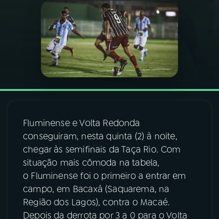
03
PROGRAMAÇÃO
04
PROGRAMAS
05
PODCASTS
06
VIDEOCASTS
Fluminense e Volta Redonda
conseguiram, nesta quinta (2) à noite,
chegar às semifinais da Taça Rio. Com
07
ÚLTIMAS
situação mais cômoda na tabela,
o Fluminense foi o primeiro a entrar em
08
FESTIVAL DE MÚSICA
campo, em Bacaxá (Saquarema, na
Região dos Lagos), contra o Macaé.
Depois da derrota por 3 a 0 para o Volta
ACOMPANHE A RÁDIO NACIONAL