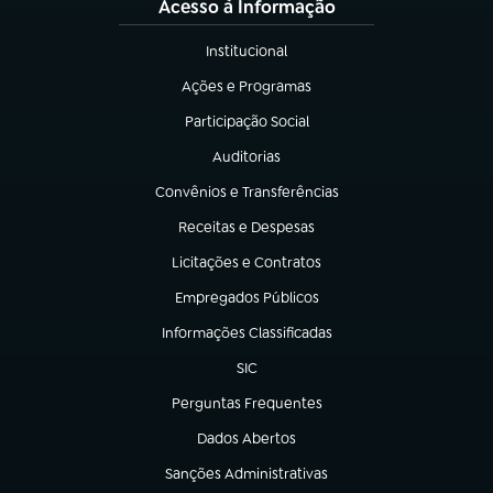
Acesso à Informação
Institucional
(abre em nova aba)
Ações e Programas
(abre em nova aba)
Participação Social
(abre em nova aba)
Auditorias
(abre em nova aba)
Convênios e Transferências
(abre em nova aba)
Receitas e Despesas
(abre em nova aba)
Licitações e Contratos
(abre em nova aba)
Empregados Públicos
(abre em nova aba)
Informações Classificadas
(abre em nova aba)
SIC
(abre em nova aba)
Perguntas Frequentes
(abre em nova aba)
Dados Abertos
(abre em nova aba)
Sanções Administrativas
(abre em nova aba)