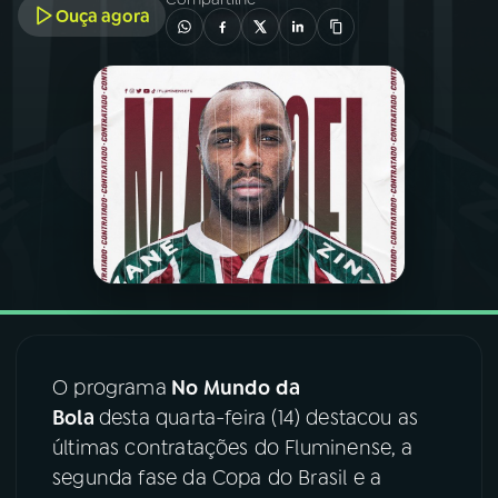
Ouça agora
03
PROGRAMAÇÃO
04
PROGRAMAS
05
PODCASTS
06
VIDEOCASTS
07
ÚLTIMAS
O programa
No Mundo da
Bola
desta quarta-feira (14) destacou as
08
FESTIVAL DE MÚSICA
últimas contratações do Fluminense, a
segunda fase da Copa do Brasil e a
ACOMPANHE A RÁDIO NACIONAL