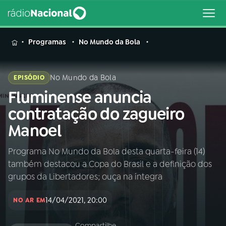
MENU
Programas
No Mundo da Bola
No Mundo da Bola
EPISÓDIO
Fluminense anuncia
Buscar
na
contratação do zagueiro
Rádio
Buscar
Manoel
Nacional
Programa No Mundo da Bola desta quarta-feira (14)
AO VIVO
também destacou a Copa do Brasil e a definição dos
grupos da Libertadores; ouça na íntegra
01
INÍCIO
14/04/2021, 20:00
NO AR EM
02
A RÁDIO
Compartilhe