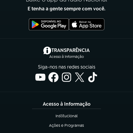
E tenha a gente sempre com você.
(abre em nova aba)
TRANSPARÊNCIA
Acesso à Informação
Siga-nos nas redes sociais
Acesso à Informação
Institucional
(abre em nova aba)
Ações e Programas
(abre em nova aba)