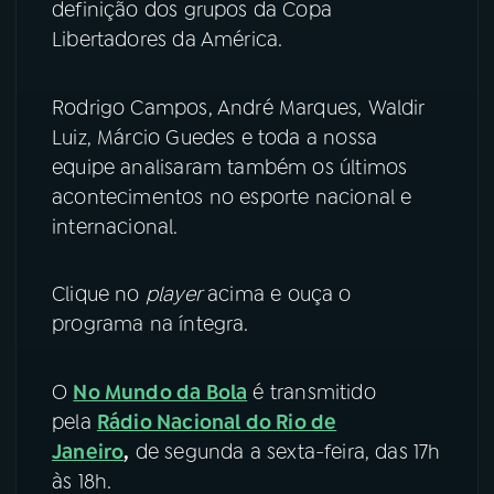
definição dos grupos da Copa
Libertadores da América.
YouTube
Facebook
Instagram
X
Rodrigo Campos, André Marques, Waldir
Luiz, Márcio Guedes e toda a nossa
TikTok
equipe analisaram também os últimos
acontecimentos no esporte nacional e
internacional.
Clique no
player
acima e ouça o
programa na íntegra.
O
No Mundo da Bola
é transmitido
pela
Rádio Nacional do Rio de
Janeiro
,
de segunda a sexta-feira, das 17h
às 18h.