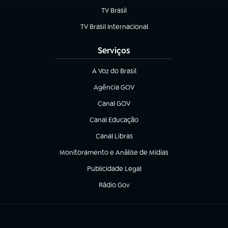
TV Brasil
(abre em nova aba)
TV Brasil Internacional
(abre em nova aba)
Serviços
A Voz do Brasil
(abre em nova aba)
Agência GOV
(abre em nova aba)
Canal GOV
(abre em nova aba)
Canal Educação
(abre em nova aba)
Canal Libras
(abre em nova aba)
Monitoramento e Análise de Mídias
(abre em nova aba)
Publicidade Legal
(abre em nova aba)
Rádio Gov
(abre em nova aba)