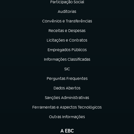
Participação Social
(abre em nova aba)
Auditorias
(abre em nova aba)
Convênios e Transferências
(abre em nova aba)
Receitas e Despesas
(abre em nova aba)
Licitações e Contratos
(abre em nova aba)
Empregados Públicos
(abre em nova aba)
Informações Classificadas
(abre em nova aba)
SIC
(abre em nova aba)
Perguntas Frequentes
(abre em nova aba)
Dados Abertos
(abre em nova aba)
Sanções Administrativas
(abre em nova aba)
Ferramentas e Aspectos Tecnológicos
(abre em nova aba)
Outras Informações
(abre em nova aba)
A EBC