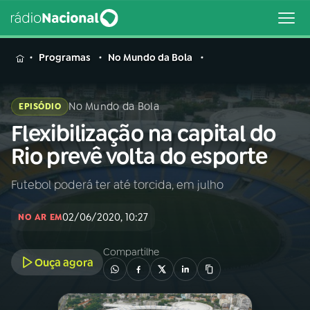
MENU
Programas
No Mundo da Bola
No Mundo da Bola
EPISÓDIO
Flexibilização na capital do
Buscar
na
Rio prevê volta do esporte
Rádio
Buscar
Nacional
Futebol poderá ter até torcida, em julho
AO VIVO
02/06/2020, 10:27
NO AR EM
01
INÍCIO
Compartilhe
Ouça agora
02
A RÁDIO