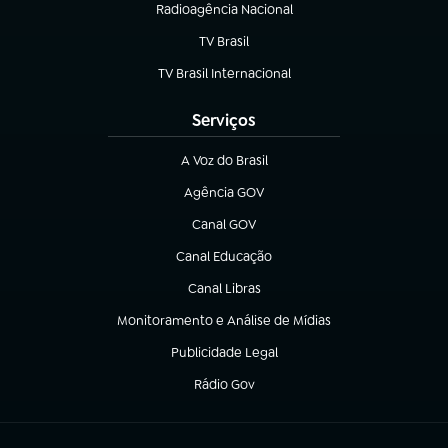
Radioagência Nacional
(abre em nova aba)
TV Brasil
(abre em nova aba)
TV Brasil Internacional
(abre em nova aba)
Serviços
A Voz do Brasil
(abre em nova aba)
Agência GOV
(abre em nova aba)
Canal GOV
(abre em nova aba)
Canal Educação
(abre em nova aba)
Canal Libras
(abre em nova aba)
Monitoramento e Análise de Mídias
(abre em nova aba)
Publicidade Legal
(abre em nova aba)
Rádio Gov
(abre em nova aba)