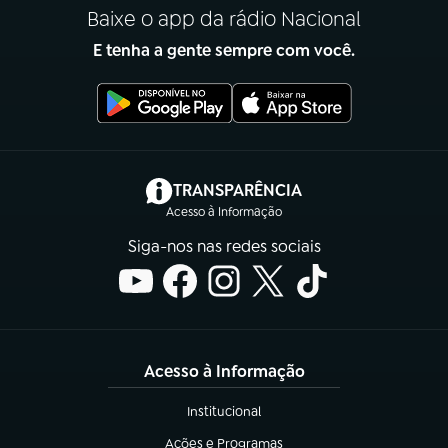
Baixe o app da rádio Nacional
E tenha a gente sempre com você.
(abre em nova aba)
TRANSPARÊNCIA
Acesso à Informação
Siga-nos nas redes sociais
Acesso à Informação
Institucional
(abre em nova aba)
Ações e Programas