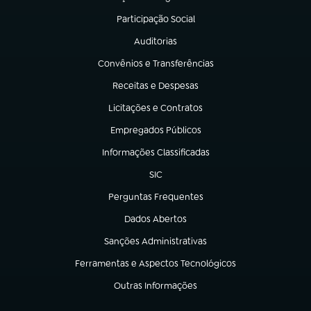
(abre em nova aba)
Participação Social
(abre em nova aba)
Auditorias
(abre em nova aba)
Convênios e Transferências
(abre em nova aba)
Receitas e Despesas
(abre em nova aba)
Licitações e Contratos
(abre em nova aba)
Empregados Públicos
(abre em nova aba)
Informações Classificadas
(abre em nova aba)
SIC
(abre em nova aba)
Perguntas Frequentes
(abre em nova aba)
Dados Abertos
(abre em nova aba)
Sanções Administrativas
(abre em nova aba)
Ferramentas e Aspectos Tecnológicos
(abre em nova aba)
Outras Informações
(abre em nova aba)