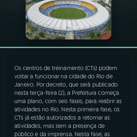
03
PROGRAMAÇÃO
04
PROGRAMAS
05
PODCASTS
Os centros de treinamento (CTs) podem
06
VIDEOCASTS
voltar a funcionar na cidade do Rio de
Janeiro. Por decreto, que será publicado
nesta terça-feira (2), a Prefeitura começa
07
ÚLTIMAS
uma plano, com seis fases, para reabrir as
atividades no Rio. Nesta primeira fase, os
08
FESTIVAL DE MÚSICA
CTs já estão autorizados a retomar as
atividades, mas sem a presença de
público e da imprensa. Nesta fase, as
ACOMPANHE A RÁDIO NACIONAL