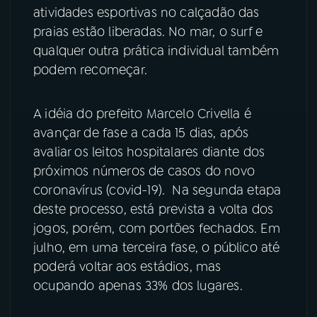
atividades esportivas no calçadão das
YouTube
Facebook
praias estão liberadas. No mar, o surf e
qualquer outra prática individual também
Instagram
X
podem recomeçar.
TikTok
A idéia do prefeito Marcelo Crivella é
avançar de fase a cada 15 dias, após
avaliar os leitos hospitalares diante dos
próximos números de casos do novo
coronavírus (covid-19). Na segunda etapa
deste processo, está prevista a volta dos
jogos, porém, com portões fechados. Em
julho, em uma terceira fase, o público até
poderá voltar aos estádios, mas
ocupando apenas 33% dos lugares.