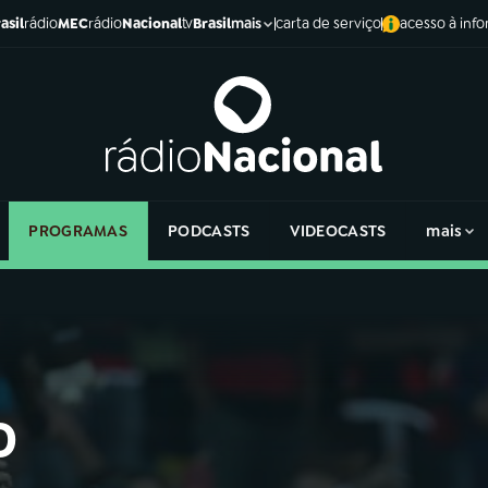
asil
rádio
MEC
rádio
Nacional
tv
Brasil
carta de serviço
acesso à inf
mais
PROGRAMAS
PODCASTS
VIDEOCASTS
mais
o