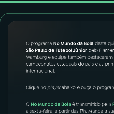
07
ÚLTIMAS
08
FESTIVAL DE MÚSICA
ACOMPANHE A RÁDIO NACIONAL
O programa
No Mundo da Bola
desta qui
YouTube
Facebook
São Paulo de Futebol Júnior
pelo Flamen
Wamburg e equipe também destacaram a
Instagram
X
campeonatos estaduais do país e as princ
internacional.
TikTok
Clique no
player
abaixo e ouça o program
O
No Mundo da Bola
é transmitido pela
a sexta-feira, a partir das 17h. Mande a