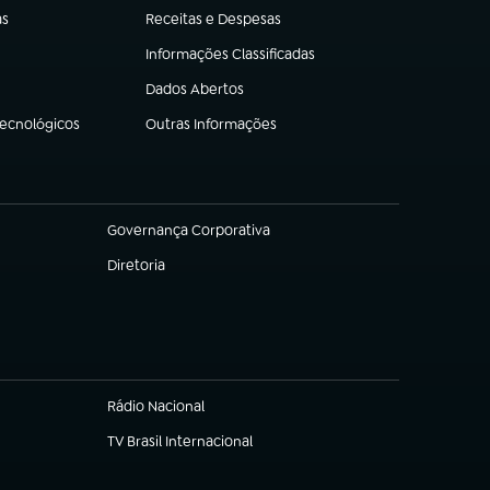
as
Receitas e Despesas
(abre em nova aba)
Informações Classificadas
(abre em nova aba)
Dados Abertos
(abre em nova aba)
Tecnológicos
Outras Informações
(abre em nova aba)
Governança Corporativa
(abre em nova aba)
Diretoria
(abre em nova aba)
Rádio Nacional
TV Brasil Internacional
(abre em nova aba)