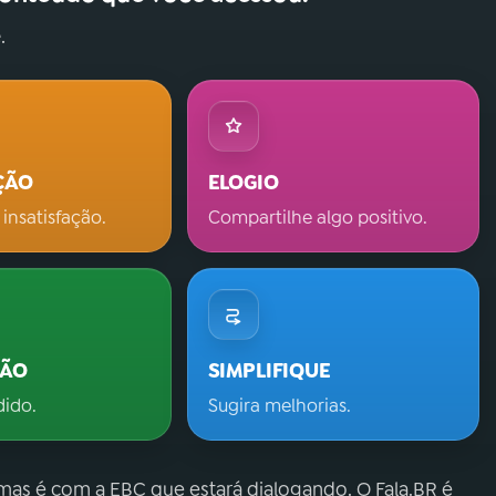
.
ÇÃO
ELOGIO
 insatisfação.
Compartilhe algo positivo.
ÇÃO
SIMPLIFIQUE
dido.
Sugira melhorias.
 mas é com a EBC que estará dialogando. O Fala.BR é