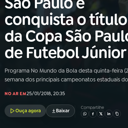
São Paulo e
Nacional
conquista o título
01
INÍCIO
da Copa São Paul
02
A RÁDIO
de Futebol Júnior
03
PROGRAMAÇÃO
Programa No Mundo da Bola desta quinta-feira 
04
PROGRAMAS
semana dos principais campeonatos estaduais do 
05
PODCASTS
25/01/2018, 20:35
NO AR EM
Compartilhe
Ouça agora
Baixar
06
VIDEOCASTS