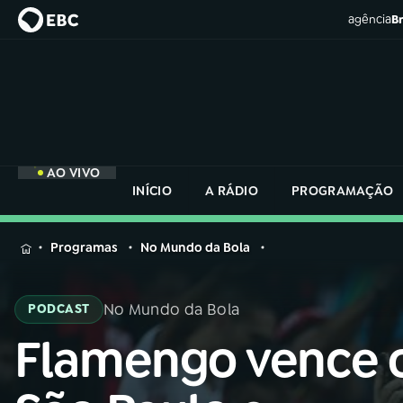
agência
Br
AO VIVO
INÍCIO
A RÁDIO
PROGRAMAÇÃO
MENU
Programas
No Mundo da Bola
Buscar
na
No Mundo da Bola
PODCAST
Rádio
Buscar
Nacional
Flamengo vence 
Buscar
na
Rádio
AO VIVO