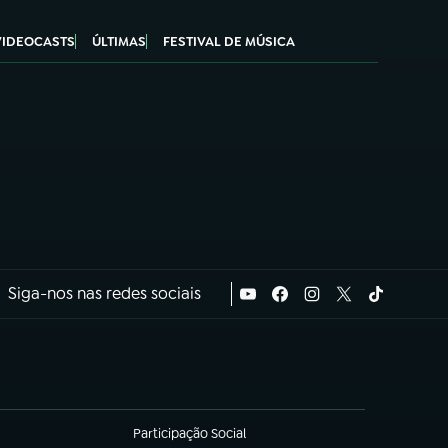
VIDEOCASTS
ÚLTIMAS
FESTIVAL DE MÚSICA
Siga-nos nas redes sociais
Participação Social
(abre em nova aba)