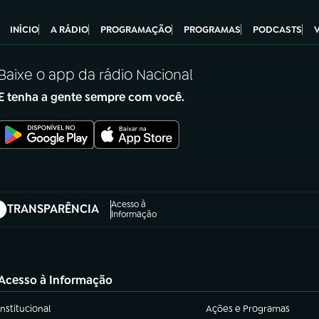
INÍCIO
A RÁDIO
PROGRAMAÇÃO
PROGRAMAS
PODCASTS
Baixe o app da rádio Nacional
E tenha a gente sempre com você.
Acesso à
TRANSPARÊNCIA
abre em nova aba)
Informação
Acesso à Informação
Institucional
Ações e Programas
(abre em nova aba)
(abre em nova aba)