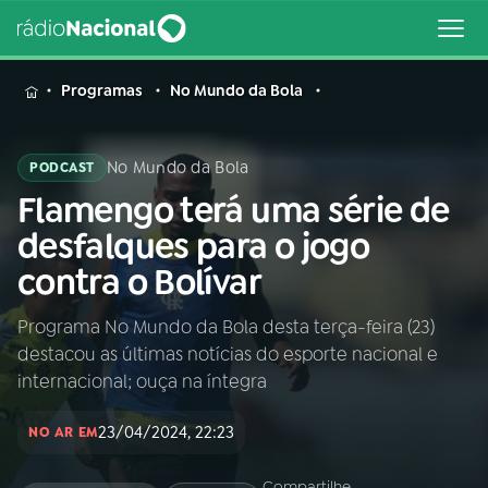
MENU
Programas
No Mundo da Bola
No Mundo da Bola
PODCAST
Flamengo terá uma série de
Buscar
na
desfalques para o jogo
Rádio
Buscar
contra o Bolívar
Nacional
Programa No Mundo da Bola desta terça-feira (23)
AO VIVO
destacou as últimas notícias do esporte nacional e
internacional; ouça na íntegra
01
INÍCIO
23/04/2024, 22:23
NO AR EM
02
A RÁDIO
Compartilhe