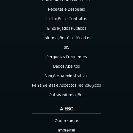
(abre em nova aba)
Receitas e Despesas
(abre em nova aba)
Licitações e Contratos
(abre em nova aba)
Empregados Públicos
(abre em nova aba)
Informações Classificadas
(abre em nova aba)
SIC
(abre em nova aba)
Perguntas Frequentes
(abre em nova aba)
Dados Abertos
(abre em nova aba)
Sanções Administrativas
(abre em nova aba)
Ferramentas e Aspectos Tecnológicos
(abre em nova aba)
Outras Informações
(abre em nova aba)
A EBC
Quem somos
(abre em nova aba)
Imprensa
(abre em nova aba)