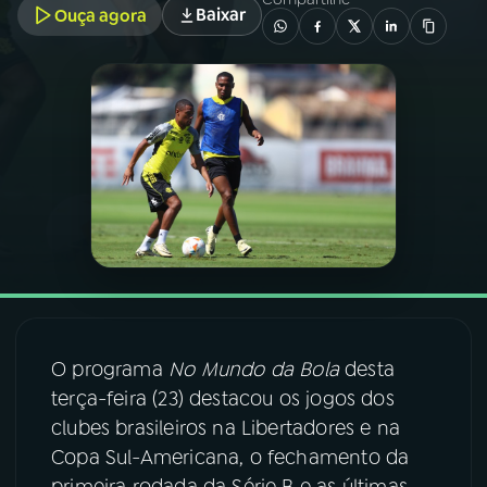
Baixar
Ouça agora
03
PROGRAMAÇÃO
04
PROGRAMAS
05
PODCASTS
06
VIDEOCASTS
07
ÚLTIMAS
O programa
No Mundo da Bola
desta
terça-feira (23) destacou os jogos dos
08
FESTIVAL DE MÚSICA
clubes brasileiros na Libertadores e na
Copa Sul-Americana, o fechamento da
ACOMPANHE A RÁDIO NACIONAL
primeira rodada da Série B e as últimas