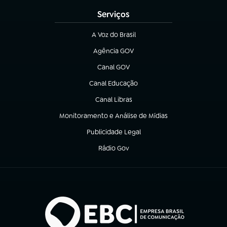
Serviços
A Voz do Brasil
(abre em nova aba)
Agência GOV
(abre em nova aba)
Canal GOV
(abre em nova aba)
Canal Educação
(abre em nova aba)
Canal Libras
(abre em nova aba)
Monitoramento e Análise de Mídias
(abre em nova aba)
Publicidade Legal
(abre em nova aba)
Rádio Gov
(abre em nova aba)