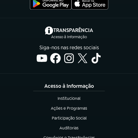
(abre em nova aba)
TRANSPARÊNCIA
Acesso à Informação
Siga-nos nas redes sociais
Acesso à Informação
Institucional
(abre em nova aba)
Ações e Programas
(abre em nova aba)
Participação Social
(abre em nova aba)
Auditorias
(abre em nova aba)
Convênios e Transferências