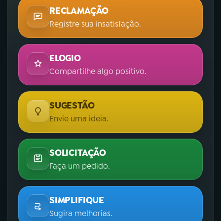
RECLAMAÇÃO
Registre sua insatisfação.
ELOGIO
Compartilhe algo positivo.
SUGESTÃO
Envie uma ideia.
SOLICITAÇÃO
Faça um pedido.
SIMPLIFIQUE
Sugira melhorias.