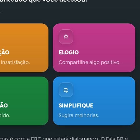
.
ÇÃO
ELOGIO
 insatisfação.
Compartilhe algo positivo.
ÇÃO
SIMPLIFIQUE
dido.
Sugira melhorias.
 mas é com a EBC que estará dialogando. O Fala.BR é