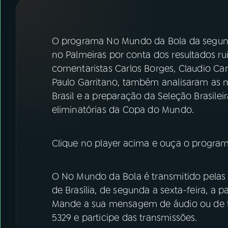
07
ÚLTIMAS
08
FESTIVAL DE MÚSICA
O programa No Mundo da Bola da segunda
no Palmeiras por conta dos resultados ru
comentaristas Carlos Borges, Claudio Cars
ACOMPANHE A RÁDIO NACIONAL
Paulo Garritano, também analisaram as m
YouTube
Facebook
Brasil e a preparação da Seleção Brasilei
eliminatórias da Copa do Mundo.
Instagram
X
TikTok
Clique no player acima e ouça o program
O No Mundo da Bola é transmitido pelas 
de Brasília, de segunda a sexta-feira, a p
Mande a sua mensagem de áudio ou de t
5329 e participe das transmissões.