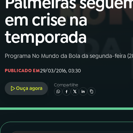
Palmeiras segue
Nacional
em crise na
01
INÍCIO
temporada
02
A RÁDIO
Programa No Mundo da Bola da segunda-feira (28)
03
PROGRAMAÇÃO
29/03/2016, 03:30
PUBLICADO EM
04
PROGRAMAS
Compartilhe
Ouça agora
05
PODCASTS
06
VIDEOCASTS