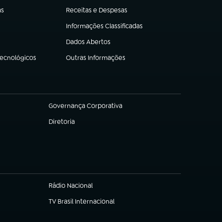
as
Receitas e Despesas
(abre em nova aba)
Informações Classificadas
(abre em nova aba)
Dados Abertos
(abre em nova aba)
Tecnológicos
Outras Informações
(abre em nova aba)
Governança Corporativa
(abre em nova aba)
Diretoria
(abre em nova aba)
Rádio Nacional
TV Brasil Internacional
(abre em nova aba)