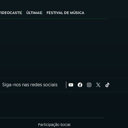
VIDEOCASTS
ÚLTIMAS
FESTIVAL DE MÚSICA
Siga-nos nas redes sociais
Participação Social
(abre em nova aba)