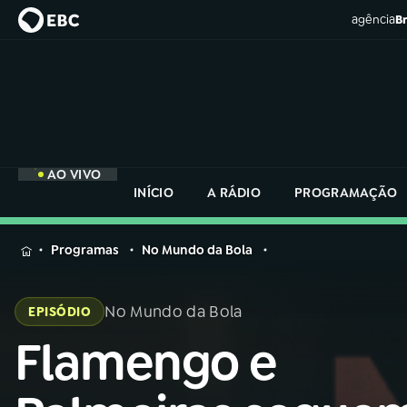
agência
Br
AO VIVO
INÍCIO
A RÁDIO
PROGRAMAÇÃO
MENU
Programas
No Mundo da Bola
Buscar
na
No Mundo da Bola
EPISÓDIO
Rádio
Buscar
Nacional
Flamengo e
Buscar
na
Rádio
AO VIVO