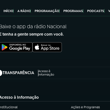
INÍCIO
A RÁDIO
PROGRAMAÇÃO
PROGRAMAS
PODCASTS
Baixe o app da rádio Nacional
E tenha a gente sempre com você.
Acesso à
TRANSPARÊNCIA
abre em nova aba)
Informação
Acesso à Informação
Institucional
Ações e Programas
(abre em nova aba)
(abre em nova aba)