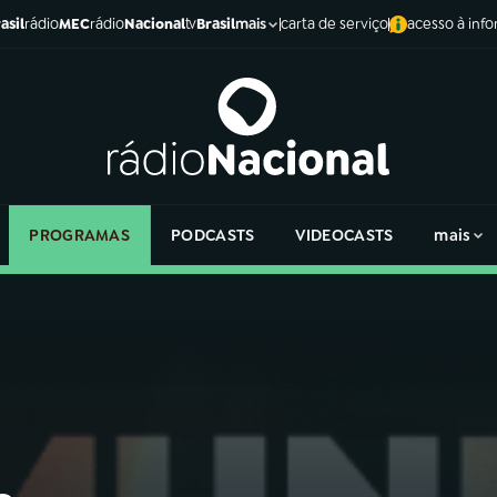
asil
rádio
MEC
rádio
Nacional
tv
Brasil
carta de serviço
acesso à inf
mais
PROGRAMAS
PODCASTS
VIDEOCASTS
mais