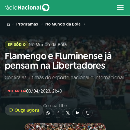
MENU
Programas
No Mundo da Bola
No Mundo da Bola
EPISÓDIO
Flamengo e Fluminense já
Buscar
na
pensam na Libertadores
Rádio
Buscar
Nacional
Confira as últimas do esporte nacional e internacional
AO VIVO
03/04/2023, 21:40
NO AR EM
01
INÍCIO
Compartilhe
Ouça agora
02
A RÁDIO