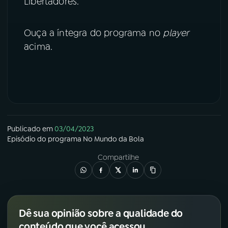
Libertadores.
YouTube
Facebook
Ouça a íntegra do programa no
player
Instagram
X
acima.
TikTok
Publicado em
03/04/2023
Episódio
do programa
No Mundo da Bola
Compartilhe
Dê sua opinião sobre a qualidade do
conteúdo que você acessou.