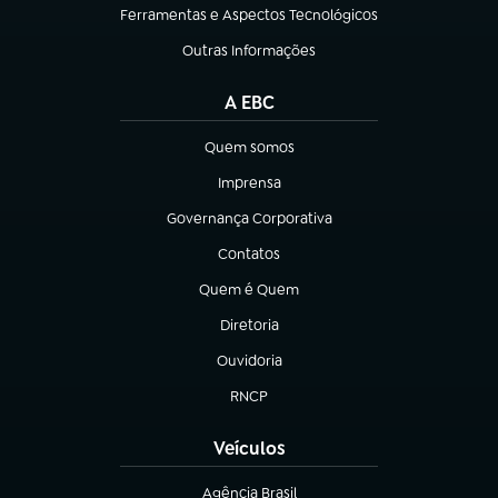
Ferramentas e Aspectos Tecnológicos
(abre em nova aba)
Outras Informações
(abre em nova aba)
A EBC
Quem somos
(abre em nova aba)
Imprensa
(abre em nova aba)
Governança Corporativa
(abre em nova aba)
Contatos
(abre em nova aba)
Quem é Quem
(abre em nova aba)
Diretoria
(abre em nova aba)
Ouvidoria
(abre em nova aba)
RNCP
(abre em nova aba)
Veículos
Agência Brasil