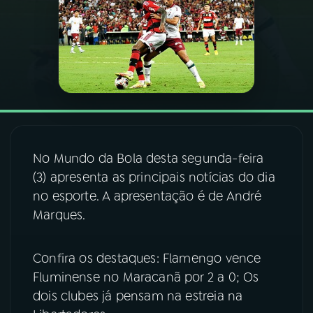
03
PROGRAMAÇÃO
04
PROGRAMAS
05
PODCASTS
No Mundo da Bola desta segunda-feira
06
VIDEOCASTS
(3) apresenta as principais notícias do dia
no esporte. A apresentação é de André
Marques.
07
ÚLTIMAS
Confira os destaques: Flamengo vence
08
FESTIVAL DE MÚSICA
Fluminense no Maracanã por 2 a 0; Os
dois clubes já pensam na estreia na
ACOMPANHE A RÁDIO NACIONAL