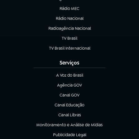
(abre em nova aba)
Rádio MEC
(abre em nova aba)
Rádio Nacional
Radioagência Nacional
(abre em nova aba)
TV Brasil
(abre em nova aba)
TV Brasil Internacional
(abre em nova aba)
Serviços
A Voz do Brasil
(abre em nova aba)
Agência GOV
(abre em nova aba)
Canal GOV
(abre em nova aba)
Canal Educação
(abre em nova aba)
Canal Libras
(abre em nova aba)
Monitoramento e Análise de Mídias
(abre em nova aba)
Publicidade Legal
(abre em nova aba)