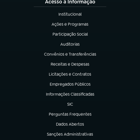
Acesso à Informação
Institucional
(abre em nova aba)
Ações e Programas
(abre em nova aba)
Participação Social
(abre em nova aba)
Auditorias
(abre em nova aba)
Convênios e Transferências
(abre em nova aba)
Receitas e Despesas
(abre em nova aba)
Licitações e Contratos
(abre em nova aba)
Empregados Públicos
(abre em nova aba)
Informações Classificadas
(abre em nova aba)
SIC
(abre em nova aba)
Perguntas Frequentes
(abre em nova aba)
Dados Abertos
(abre em nova aba)
Sanções Administrativas
(abre em nova aba)