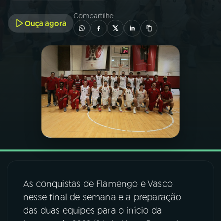
Compartilhe
Ouça agora
03
PROGRAMAÇÃO
04
PROGRAMAS
05
PODCASTS
06
VIDEOCASTS
07
ÚLTIMAS
As conquistas de Flamengo e Vasco
08
FESTIVAL DE MÚSICA
nesse final de semana e a preparação
das duas equipes para o início da
ACOMPANHE A RÁDIO NACIONAL