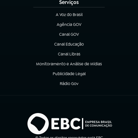
Serviços
A Voz do Brasil
(abre em nova aba)
Agência GOV
(abre em nova aba)
Canal GOV
(abre em nova aba)
Canal Educação
(abre em nova aba)
Canal Libras
(abre em nova aba)
Monitoramento e Análise de Mídias
(abre em nova aba)
Publicidade Legal
(abre em nova aba)
Rádio Gov
(abre em nova aba)