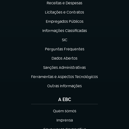
Receitas e Despesas
(abre em nova aba)
Licitações e Contratos
(abre em nova aba)
Empregados Públicos
(abre em nova aba)
Informações Classificadas
(abre em nova aba)
SIC
(abre em nova aba)
Perguntas Frequentes
(abre em nova aba)
Dados Abertos
(abre em nova aba)
Sanções Administrativas
(abre em nova aba)
Ferramentas e Aspectos Tecnológicos
(abre em nova aba)
Outras Informações
(abre em nova aba)
A EBC
Quem somos
(abre em nova aba)
Imprensa
(abre em nova aba)