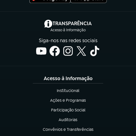
(abre em nova aba)
TRANSPARÊNCIA
Acesso à Informação
Siga-nos nas redes sociais
Acesso à Informação
Institucional
(abre em nova aba)
Ações e Programas
(abre em nova aba)
Participação Social
(abre em nova aba)
Auditorias
(abre em nova aba)
Convênios e Transferências
(abre em nova aba)