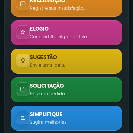
RECLAMAÇÃO
Registre sua insatisfação.
ELOGIO
Compartilhe algo positivo.
SUGESTÃO
Envie uma ideia.
SOLICITAÇÃO
Faça um pedido.
SIMPLIFIQUE
Sugira melhorias.