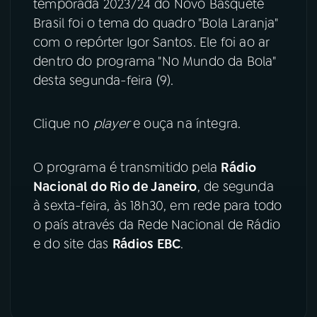
temporada 2023/24 do Novo Basquete
Brasil foi o tema do quadro "Bola Laranja"
YouTube
Facebook
com o repórter Igor Santos. Ele foi ao ar
dentro do programa "No Mundo da Bola"
Instagram
X
desta segunda-feira (9).
TikTok
Clique no
player
e ouça na íntegra.
O programa é transmitido pela
Rádio
Nacional do Rio de Janeiro
, de segunda
à sexta-feira, às 18h30, em rede para todo
o país através da Rede Nacional de Rádio
e do site das
Rádios EBC
.