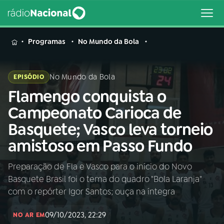
MENU
Programas
No Mundo da Bola
No Mundo da Bola
EPISÓDIO
Flamengo conquista o
Buscar
na
Campeonato Carioca de
Rádio
Buscar
Basquete; Vasco leva torneio
Nacional
amistoso em Passo Fundo
AO VIVO
Preparação de Fla e Vasco para o início do Novo
Basquete Brasil foi o tema do quadro "Bola Laranja"
01
INÍCIO
com o repórter Igor Santos; ouça na íntegra
09/10/2023, 22:29
02
A RÁDIO
NO AR EM