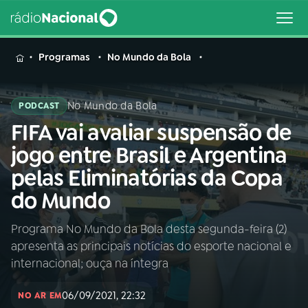
MENU
Programas
No Mundo da Bola
No Mundo da Bola
PODCAST
FIFA vai avaliar suspensão de
Buscar
na
jogo entre Brasil e Argentina
Rádio
Buscar
pelas Eliminatórias da Copa
Nacional
do Mundo
AO VIVO
Programa No Mundo da Bola desta segunda-feira (2)
apresenta as principais notícias do esporte nacional e
01
INÍCIO
internacional; ouça na íntegra
06/09/2021, 22:32
02
A RÁDIO
NO AR EM