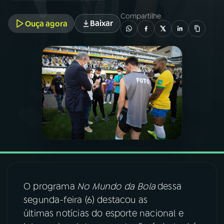
Compartilhe
Baixar
Ouça agora
03
PROGRAMAÇÃO
04
PROGRAMAS
05
PODCASTS
06
VIDEOCASTS
07
ÚLTIMAS
O programa
No Mundo da Bola
dessa
08
FESTIVAL DE MÚSICA
segunda-feira (6) destacou as
últimas notícias do esporte nacional e
ACOMPANHE A RÁDIO NACIONAL