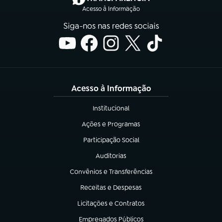
Acesso à Informação
Siga-nos nas redes sociais
Acesso à Informação
Institucional
(abre em nova aba)
Ações e Programas
(abre em nova aba)
Participação Social
(abre em nova aba)
Auditorias
(abre em nova aba)
Convênios e Transferências
(abre em nova aba)
Receitas e Despesas
(abre em nova aba)
Licitações e Contratos
(abre em nova aba)
Empregados Públicos