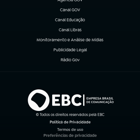
(abre em nova aba)
Canal GOV
(abre em nova aba)
Canal Educação
(abre em nova aba)
Canal Libras
(abre em nova aba)
Monitoramento e Análise de Mídias
(abre em nova aba)
Publicidade Legal
(abre em nova aba)
Rádio Gov
(abre em nova aba)
© Todos os direitos reservados pela EBC
Política de Privacidade
(abre em nova aba)
Termos de uso
(abre em nova aba)
Preferências de privacidade