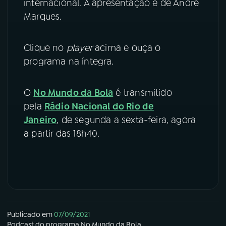
internacional. A apresentação é de André
Marques.
YouTube
Facebook
Instagram
X
Clique no
player
acima e ouça o
programa na íntegra.
TikTok
O
No Mundo da Bola
é transmitido
pela
Rádio Nacional do Rio de
Janeiro
, de segunda a sexta-feira, agora
a partir das 18h40.
Publicado em
07/09/2021
Podcast
do programa
No Mundo da Bola