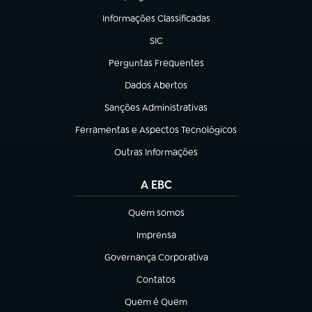
(abre em nova aba)
Informações Classificadas
(abre em nova aba)
SIC
(abre em nova aba)
Perguntas Frequentes
(abre em nova aba)
Dados Abertos
(abre em nova aba)
Sanções Administrativas
(abre em nova aba)
Ferramentas e Aspectos Tecnológicos
(abre em nova aba)
Outras Informações
(abre em nova aba)
A EBC
Quem somos
(abre em nova aba)
Imprensa
(abre em nova aba)
Governança Corporativa
(abre em nova aba)
Contatos
(abre em nova aba)
Quem é Quem
(abre em nova aba)