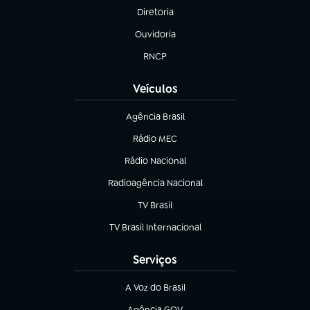
Diretoria
(abre em nova aba)
Ouvidoria
(abre em nova aba)
RNCP
(abre em nova aba)
Veículos
Agência Brasil
(abre em nova aba)
Rádio MEC
(abre em nova aba)
Rádio Nacional
Radioagência Nacional
(abre em nova aba)
TV Brasil
(abre em nova aba)
TV Brasil Internacional
(abre em nova aba)
Serviços
A Voz do Brasil
(abre em nova aba)
Agência GOV