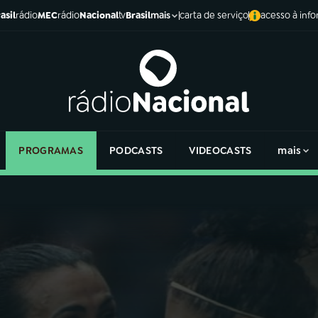
asil
rádio
MEC
rádio
Nacional
tv
Brasil
carta de serviço
acesso à inf
mais
PROGRAMAS
PODCASTS
VIDEOCASTS
mais