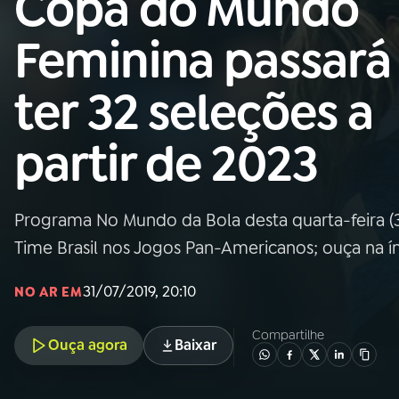
Copa do Mundo
Nacional
Feminina passará
01
INÍCIO
ter 32 seleções a
02
A RÁDIO
partir de 2023
03
PROGRAMAÇÃO
Programa No Mundo da Bola desta quarta-feira (
04
PROGRAMAS
Time Brasil nos Jogos Pan-Americanos; ouça na í
05
PODCASTS
31/07/2019, 20:10
NO AR EM
Compartilhe
Ouça agora
Baixar
06
VIDEOCASTS