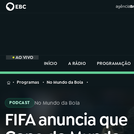
agência
Br
AO VIVO
INÍCIO
A RÁDIO
PROGRAMAÇÃO
MENU
Programas
No Mundo da Bola
Buscar
na
No Mundo da Bola
PODCAST
Rádio
Buscar
Nacional
FIFA anuncia que
Buscar
na
Rádio
AO VIVO