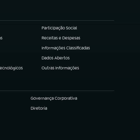
Participação Social
(abre em nova aba)
as
Receitas e Despesas
(abre em nova aba)
Informações Classificadas
(abre em nova aba)
Dados Abertos
(abre em nova aba)
Tecnológicos
Outras Informações
(abre em nova aba)
Governança Corporativa
(abre em nova aba)
Diretoria
(abre em nova aba)