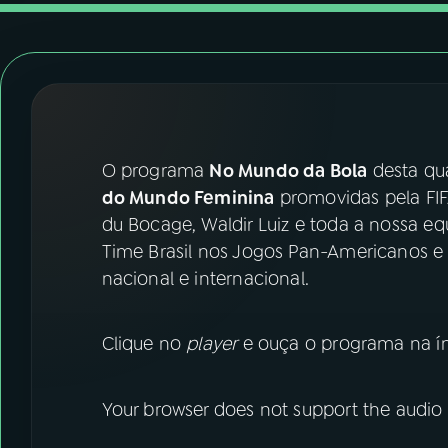
07
ÚLTIMAS
08
FESTIVAL DE MÚSICA
ACOMPANHE A RÁDIO NACIONAL
O programa
No Mundo da Bola
desta qua
YouTube
Facebook
do Mundo Feminina
promovidas pela FIFA
du Bocage, Waldir Luiz e toda a nossa e
Instagram
X
Time Brasil nos Jogos Pan-Americanos e a
nacional e internacional.
TikTok
Clique no
player
e ouça o programa na ín
Your browser does not support the audio