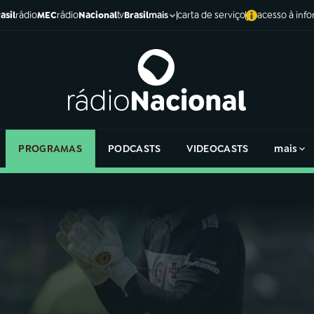
asil
rádio
MEC
rádio
Nacional
tv
Brasil
carta de serviço
acesso à inf
mais
PROGRAMAS
PODCASTS
VIDEOCASTS
mais