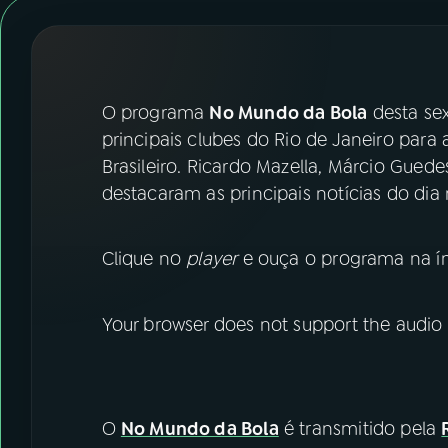
07
ÚLTIMAS
08
FESTIVAL DE MÚSICA
O programa
No Mundo da Bola
desta sex
ACOMPANHE A RÁDIO NACIONAL
principais clubes do Rio de Janeiro par
Brasileiro. Ricardo Mazella, Márcio Gue
YouTube
Facebook
destacaram as principais notícias do dia 
Instagram
X
Clique no
player
e ouça o programa na ín
TikTok
Your browser does not support the audio
O
No Mundo da Bola
é transmitido pela