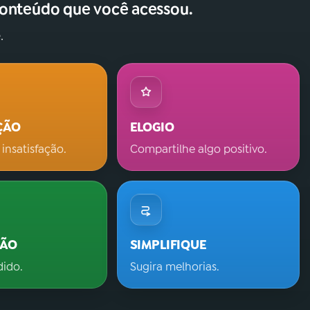
conteúdo que você acessou.
.
ÇÃO
ELOGIO
 insatisfação.
Compartilhe algo positivo.
ÇÃO
SIMPLIFIQUE
dido.
Sugira melhorias.