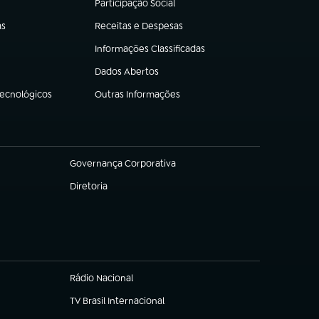
Participação Social
(abre em nova aba)
as
Receitas e Despesas
(abre em nova aba)
Informações Classificadas
(abre em nova aba)
Dados Abertos
(abre em nova aba)
Tecnológicos
Outras Informações
(abre em nova aba)
Governança Corporativa
(abre em nova aba)
Diretoria
(abre em nova aba)
Rádio Nacional
TV Brasil Internacional
(abre em nova aba)