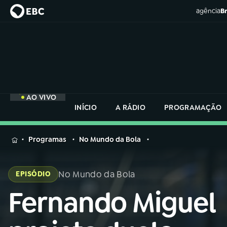
agência
Br
AO VIVO
INÍCIO
A RÁDIO
PROGRAMAÇÃO
MENU
Programas
No Mundo da Bola
Buscar
na
No Mundo da Bola
EPISÓDIO
Rádio
Buscar
Nacional
Fernando Miguel
Buscar
na
Rádio
AO VIVO