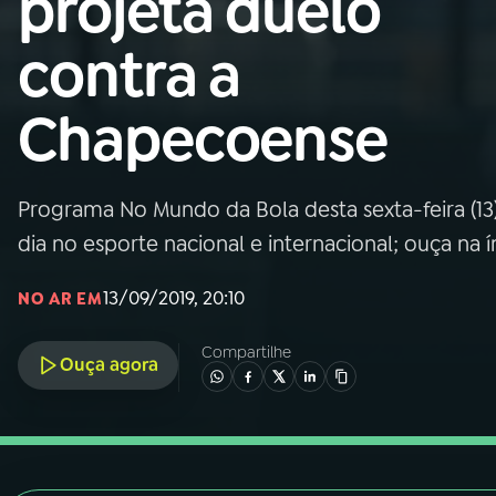
projeta duelo
Nacional
contra a
01
INÍCIO
Chapecoense
02
A RÁDIO
Programa No Mundo da Bola desta sexta-feira (13)
03
PROGRAMAÇÃO
dia no esporte nacional e internacional; ouça na 
04
PROGRAMAS
13/09/2019, 20:10
NO AR EM
Compartilhe
05
PODCASTS
Ouça agora
06
VIDEOCASTS