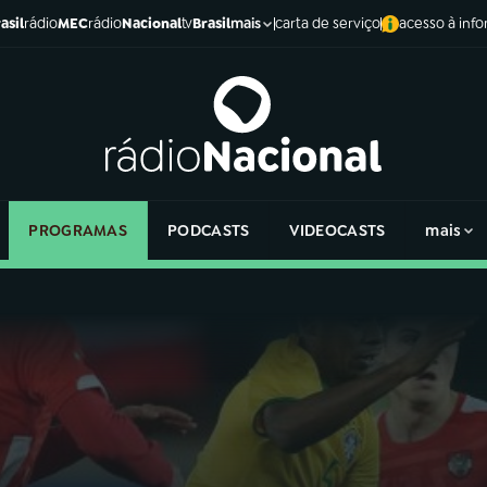
asil
rádio
MEC
rádio
Nacional
tv
Brasil
carta de serviço
acesso à inf
mais
PROGRAMAS
PODCASTS
VIDEOCASTS
mais