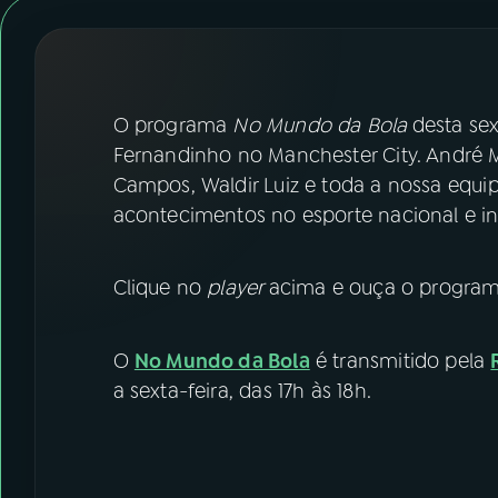
07
ÚLTIMAS
08
FESTIVAL DE MÚSICA
O programa
No Mundo da Bola
desta sex
ACOMPANHE A RÁDIO NACIONAL
Fernandinho no Manchester City. André 
Campos, Waldir Luiz e toda a nossa equ
YouTube
Facebook
acontecimentos no esporte nacional e in
Instagram
X
Clique no
player
acima e ouça o program
TikTok
O
No Mundo da Bola
é transmitido pela
a sexta-feira, das 17h às 18h.