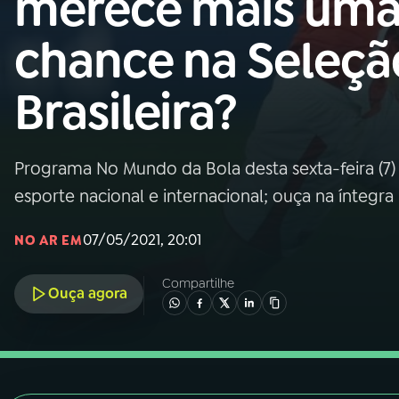
merece mais um
Nacional
chance na Seleçã
01
INÍCIO
Brasileira?
02
A RÁDIO
Programa No Mundo da Bola desta sexta-feira (7) d
03
PROGRAMAÇÃO
esporte nacional e internacional; ouça na íntegra
04
PROGRAMAS
07/05/2021, 20:01
NO AR EM
Compartilhe
05
PODCASTS
Ouça agora
06
VIDEOCASTS