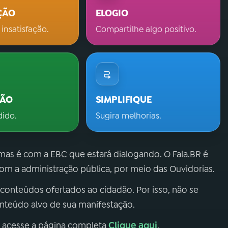
ÇÃO
ELOGIO
 insatisfação.
Compartilhe algo positivo.
ÇÃO
SIMPLIFIQUE
dido.
Sugira melhorias.
 mas é com a EBC que estará dialogando. O Fala.BR é
m a administração pública, por meio das Ouvidorias.
 conteúdos ofertados ao cidadão. Por isso, não se
onteúdo alvo de sua manifestação.
Clique aqui
, acesse a página completa
.