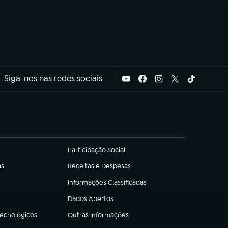
Siga-nos nas redes sociais
Participação Social
(abre em nova aba)
as
Receitas e Despesas
(abre em nova aba)
Informações Classificadas
(abre em nova aba)
Dados Abertos
(abre em nova aba)
Tecnológicos
Outras Informações
(abre em nova aba)