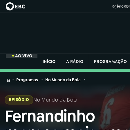
agência
Br
AO VIVO
INÍCIO
A RÁDIO
PROGRAMAÇÃO
MENU
Programas
No Mundo da Bola
Buscar
na
No Mundo da Bola
EPISÓDIO
Rádio
Buscar
Nacional
Fernandinho
Buscar
na
Rádio
AO VIVO