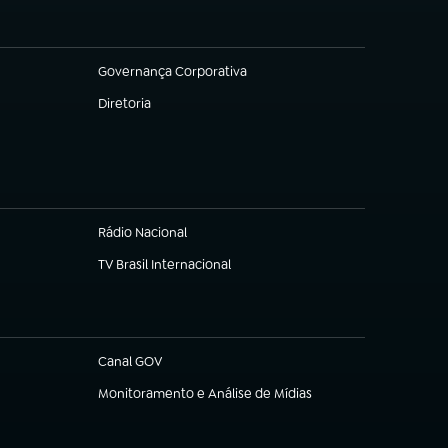
Governança Corporativa
(abre em nova aba)
Diretoria
(abre em nova aba)
Rádio Nacional
TV Brasil Internacional
(abre em nova aba)
Canal GOV
(abre em nova aba)
Monitoramento e Análise de Mídias
(abre em nova aba)