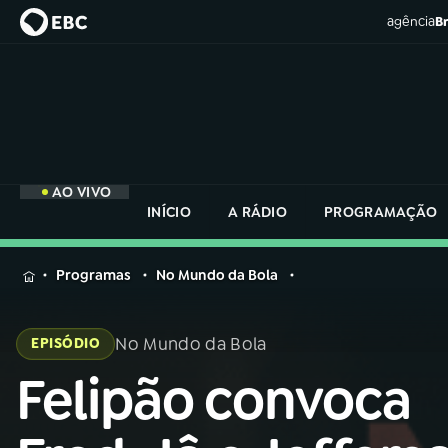
agência
Br
AO VIVO
INÍCIO
A RÁDIO
PROGRAMAÇÃO
MENU
Programas
No Mundo da Bola
Buscar
na
No Mundo da Bola
EPISÓDIO
Rádio
Buscar
Nacional
Felipão convoca
Buscar
na
Rádio
AO VIVO