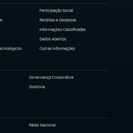
Participação Social
(abre em nova aba)
as
Receitas e Despesas
(abre em nova aba)
Informações Classificadas
(abre em nova aba)
Dados Abertos
(abre em nova aba)
Tecnológicos
Outras Informações
(abre em nova aba)
Governança Corporativa
(abre em nova aba)
Diretoria
(abre em nova aba)
Rádio Nacional