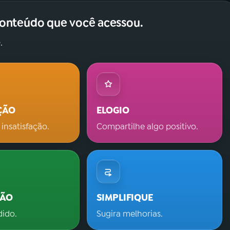
conteúdo que você acessou.
.
ÇÃO
ELOGIO
 insatisfação.
Compartilhe algo positivo.
ÇÃO
SIMPLIFIQUE
dido.
Sugira melhorias.