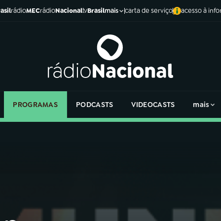
asil
rádio
MEC
rádio
Nacional
tv
Brasil
carta de serviço
acesso à inf
mais
PROGRAMAS
PODCASTS
VIDEOCASTS
mais