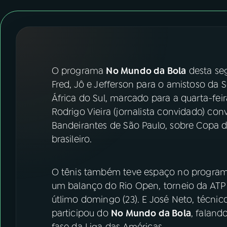
07
ÚLTIMAS
08
FESTIVAL DE MÚSICA
ACOMPANHE A RÁDIO NACIONAL
O programa
No Mundo da Bola
desta se
Fred, Jô e Jefferson para o amistoso da S
YouTube
Facebook
África do Sul, marcado para a quarta-feir
Rodrigo Vieira (jornalista convidado) con
Instagram
X
Bandeirantes de São Paulo, sobre Copa 
brasileiro.
TikTok
O tênis também teve espaço no programa
um balanço do Rio Open, torneio da ATP 
útlimo domingo (23). E José Neto, técn
participou do
No Mundo da Bola
, falan