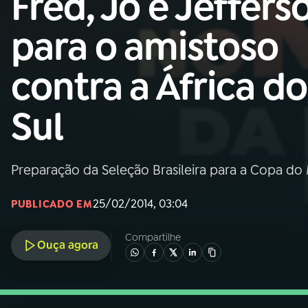
Fred, Jô e Jeffers
Nacional
para o amistoso
01
INÍCIO
contra a África do
02
A RÁDIO
Sul
03
PROGRAMAÇÃO
Preparação da Seleção Brasileira para a Copa do
04
PROGRAMAS
25/02/2014, 03:04
PUBLICADO EM
05
PODCASTS
Compartilhe
Ouça agora
06
VIDEOCASTS