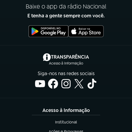
Baixe o app da rádio Nacional
E tenha a gente sempre com você.
(abre em nova aba)
TRANSPARÊNCIA
Acesso à Informação
Siga-nos nas redes sociais
Acesso à Informação
Institucional
(abre em nova aba)
Ações e Programas