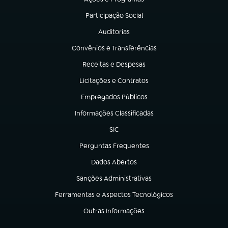
(abre em nova aba)
Participação Social
(abre em nova aba)
Auditorias
(abre em nova aba)
Convênios e Transferências
(abre em nova aba)
Receitas e Despesas
(abre em nova aba)
Licitações e Contratos
(abre em nova aba)
Empregados Públicos
(abre em nova aba)
Informações Classificadas
(abre em nova aba)
SIC
(abre em nova aba)
Perguntas Frequentes
(abre em nova aba)
Dados Abertos
(abre em nova aba)
Sanções Administrativas
(abre em nova aba)
Ferramentas e Aspectos Tecnológicos
(abre em nova aba)
Outras Informações
(abre em nova aba)