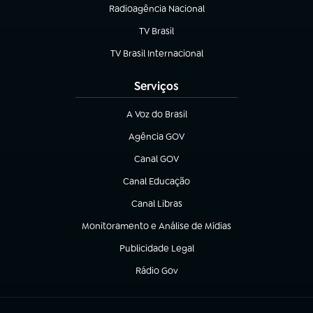
Radioagência Nacional
(abre em nova aba)
TV Brasil
(abre em nova aba)
TV Brasil Internacional
(abre em nova aba)
Serviços
A Voz do Brasil
(abre em nova aba)
Agência GOV
(abre em nova aba)
Canal GOV
(abre em nova aba)
Canal Educação
(abre em nova aba)
Canal Libras
(abre em nova aba)
Monitoramento e Análise de Mídias
(abre em nova aba)
Publicidade Legal
(abre em nova aba)
Rádio Gov
(abre em nova aba)