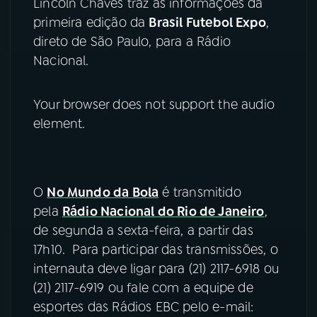
Lincoln Chaves traz as informações da
primeira edição da
Brasil Futebol Expo
,
YouTube
Facebook
direto de São Paulo, para a Rádio
Nacional.
Instagram
X
TikTok
Your browser does not support the audio
element.
O
No Mundo da Bola
é transmitido
pela
Rádio Nacional do Rio de Janeiro
,
de segunda a sexta-feira, a partir das
17h10. Para participar das transmissões, o
internauta deve ligar para (21) 2117-6918 ou
(21) 2117-6919 ou fale com a equipe de
esportes das Rádios EBC pelo e-mail: