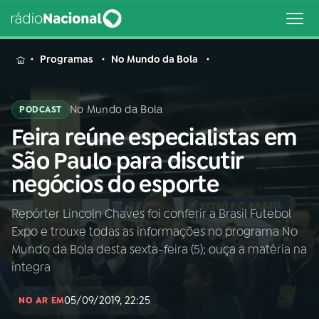
MENU
Programas
No Mundo da Bola
No Mundo da Bola
PODCAST
Feira reúne especialistas em
Buscar
na
São Paulo para discutir
Rádio
Buscar
negócios do esporte
Nacional
Repórter Lincoln Chaves foi conferir a Brasil Futebol
AO VIVO
Expo e trouxe todas as informações no programa No
Mundo da Bola desta sexta-feira (5); ouça a matéria na
01
INÍCIO
íntegra
05/09/2019, 22:25
NO AR EM
02
A RÁDIO