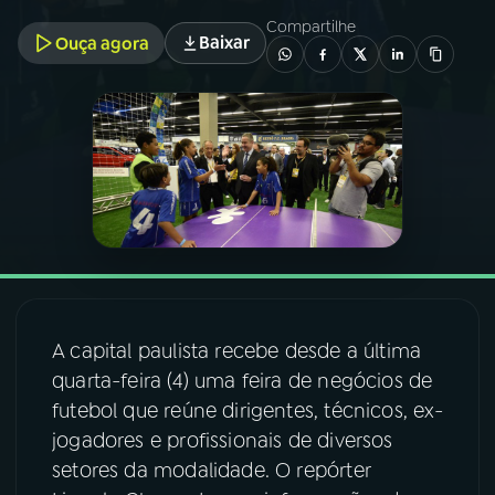
Compartilhe
Baixar
Ouça agora
03
PROGRAMAÇÃO
04
PROGRAMAS
05
PODCASTS
06
VIDEOCASTS
07
ÚLTIMAS
A capital paulista recebe desde a última
quarta-feira (4) uma feira de negócios de
futebol que reúne dirigentes, técnicos, ex-
08
FESTIVAL DE MÚSICA
jogadores e profissionais de diversos
setores da modalidade. O repórter
ACOMPANHE A RÁDIO NACIONAL