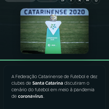
03
PROGRAMAÇÃO
04
PROGRAMAS
05
PODCASTS
06
VIDEOCASTS
07
ÚLTIMAS
A Federação Catarinense de Futebol e dez
clubes de
Santa Catarina
discutiram o
cenário do futebol em meio à pandemia
08
FESTIVAL DE MÚSICA
de
coronavírus
.
ACOMPANHE A RÁDIO NACIONAL