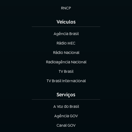
(abre em nova aba)
RNCP
(abre em nova aba)
Veículos
Agência Brasil
(abre em nova aba)
Rádio MEC
(abre em nova aba)
Rádio Nacional
Radioagência Nacional
(abre em nova aba)
TV Brasil
(abre em nova aba)
TV Brasil Internacional
(abre em nova aba)
Serviços
A Voz do Brasil
(abre em nova aba)
Agência GOV
(abre em nova aba)
Canal GOV
(abre em nova aba)