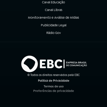
Canal Educação
(abre em nova aba)
Canal Libras
(abre em nova aba)
Monitoramento e Análise de Mídias
(abre em nova aba)
Publicidade Legal
(abre em nova aba)
Rádio Gov
(abre em nova aba)
© Todos os direitos reservados pela EBC
Política de Privacidade
(abre em nova aba)
Termos de uso
(abre em nova aba)
Preferências de privacidade