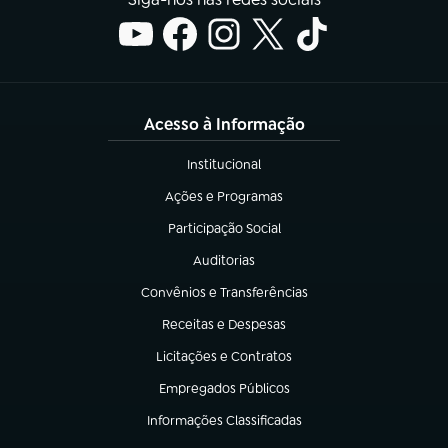
Acesso à Informação
Institucional
(abre em nova aba)
Ações e Programas
(abre em nova aba)
Participação Social
(abre em nova aba)
Auditorias
(abre em nova aba)
Convênios e Transferências
(abre em nova aba)
Receitas e Despesas
(abre em nova aba)
Licitações e Contratos
(abre em nova aba)
Empregados Públicos
(abre em nova aba)
Informações Classificadas
(abre em nova aba)