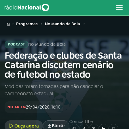
MENU
Programas
No Mundo da Bola
No Mundo da Bola
PODCAST
Federação e clubes de Santa
Buscar
na
Catarina discutem cenário
Rádio
Buscar
de futebol no estado
Nacional
Medidas foram tomadas para não cancelar o
AO VIVO
campeonato estadual
01
INÍCIO
29/04/2020, 16:10
NO AR EM
Compartilhe
02
A RÁDIO
Baixar
Ouça agora