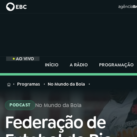
agência
Br
AO VIVO
INÍCIO
A RÁDIO
PROGRAMAÇÃO
MENU
Programas
No Mundo da Bola
Buscar
na
No Mundo da Bola
PODCAST
Rádio
Buscar
Nacional
Federação de
Buscar
na
Rádio
AO VIVO