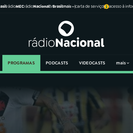
asil
rádio
MEC
rádio
Nacional
tv
Brasil
carta de serviço
acesso à inf
mais
PROGRAMAS
PODCASTS
VIDEOCASTS
mais