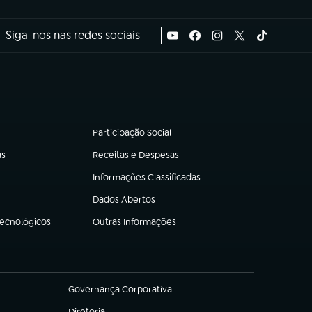
Siga-nos nas redes sociais
Participação Social
(abre em nova aba)
as
Receitas e Despesas
(abre em nova aba)
Informações Classificadas
(abre em nova aba)
Dados Abertos
(abre em nova aba)
Tecnológicos
Outras Informações
(abre em nova aba)
Governança Corporativa
(abre em nova aba)
Diretoria