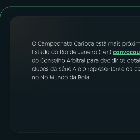
07
ÚLTIMAS
08
FESTIVAL DE MÚSICA
ACOMPANHE A RÁDIO NACIONAL
O Campeonato Carioca está mais próximo
Estado do Rio de Janeiro (Ferj)
convoco
YouTube
Facebook
do Conselho Arbitral para decidir os det
clubes da Série A e o representante da c
Instagram
X
no No Mundo da Bola.
TikTok