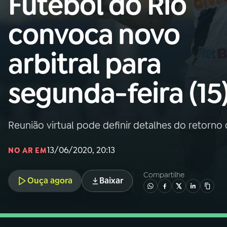
Futebol do Rio
Nacional
convoca novo
01
INÍCIO
arbitral para
02
A RÁDIO
segunda-feira (15
03
PROGRAMAÇÃO
Reunião virtual pode definir detalhes do retor
04
PROGRAMAS
13/06/2020, 20:13
NO AR EM
05
PODCASTS
Compartilhe
Ouça agora
Baixar
06
VIDEOCASTS