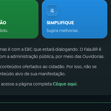
ÇÃO
SIMPLIFIQUE
dido.
Sugira melhorias.
 mas é com a EBC que estará dialogando. O Fala.BR é
m a administração pública, por meio das Ouvidorias.
 conteúdos ofertados ao cidadão. Por isso, não se
onteúdo alvo de sua manifestação.
Clique aqui
, acesse a página completa
.