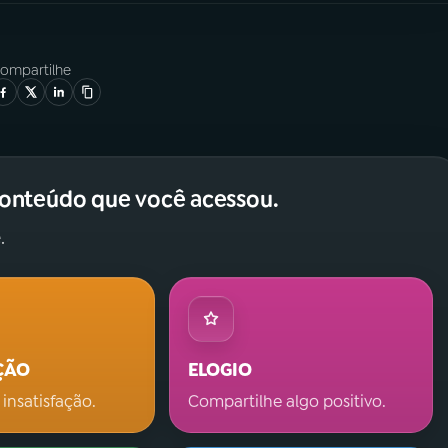
ompartilhe
conteúdo que você acessou.
.
ÇÃO
ELOGIO
 insatisfação.
Compartilhe algo positivo.