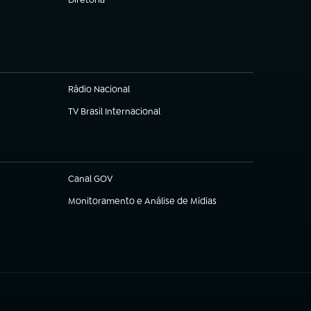
(abre em nova aba)
Rádio Nacional
TV Brasil Internacional
(abre em nova aba)
Canal GOV
(abre em nova aba)
Monitoramento e Análise de Mídias
(abre em nova aba)